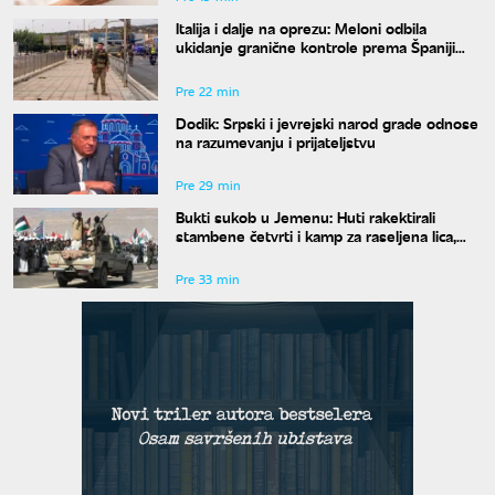
Italija i dalje na oprezu: Meloni odbila
ukidanje granične kontrole prema Španiji
pre 15. avgusta
Pre 22 min
Dodik: Srpski i jevrejski narod grade odnose
na razumevanju i prijateljstvu
Pre 29 min
Bukti sukob u Jemenu: Huti rakektirali
stambene četvrti i kamp za raseljena lica,
ima mrtvih i ranjenih
Pre 33 min