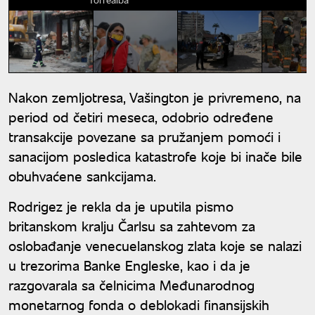
Nakon zemljotresa, Vašington je privremeno, na
period od četiri meseca, odobrio određene
transakcije povezane sa pružanjem pomoći i
sanacijom posledica katastrofe koje bi inače bile
obuhvaćene sankcijama.
Rodrigez je rekla da je uputila pismo
britanskom kralju Čarlsu sa zahtevom za
oslobađanje venecuelanskog zlata koje se nalazi
u trezorima Banke Engleske, kao i da je
razgovarala sa čelnicima Međunarodnog
monetarnog fonda o deblokadi finansijskih