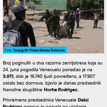
Tanjug/AP Photo/Matias Delacroix
Foto:
Broj poginulih u dva razorna zemljotresa koja su
24. juna pogodila Venecuelu porastao je na
3.811
, dok je 16.740 ljudi povređeno, a 17.907
ostalo bez domova, izjavio je danas predsednik
Narodne skupštine
Horhe Rodrigez.
Privremena predsednica Venecuele
Delsi
Rodrigez
ponovo je pozvala na ukidanje