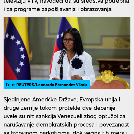
televiziju VTV, navodeći da su sredstva potrebna
i za programe zapošljavanja i obrazovanja.
REUTERS/Leonardo Fernandez Viloria
Foto:
Sjedinjene Američke Države, Evropska unija i
druge zemlje tokom protekle dve decenije
uvele su niz sankcija Venecueli zbog optužbi za
narušavanje demokratskih procesa i povezanost
sa trgovinom narkoticima, dok većina tih mera i