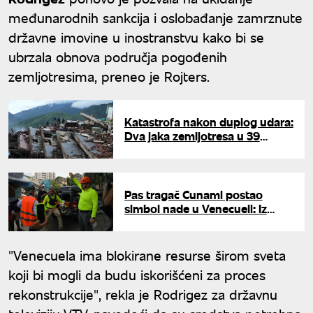
međunarodnih sankcija i oslobađanje zamrznute
državne imovine u inostranstvu kako bi se
ubrzala obnova područja pogođenih
zemljotresima, preneo je Rojters.
Katastrofa nakon duplog udara:
Dva jaka zemljotresa u 39
sekundi odnela više od 3.300
života u Venecueli
Pas tragač Cunami postao
simbol nade u Venecueli: Iz
ruševina spasava preživele
posle zemljotresa
"Venecuela ima blokirane resurse širom sveta
koji bi mogli da budu iskorišćeni za proces
rekonstrukcije", rekla je Rodrigez za državnu