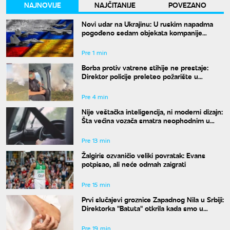
NAJNOVIJE
NAJČITANIJE
POVEZANO
Novi udar na Ukrajinu: U ruskim napadma
pogođeno sedam objekata kompanije
Ukrnafta
Pre 1 min
Borba protiv vatrene stihije ne prestaje:
Direktor policije preleteo požarište u
Deliblatskoj peščari
Pre 4 min
Nije veštačka inteligencija, ni moderni dizajn:
Šta većina vozača smatra neophodnim u
svom autu?
Pre 13 min
Žalgiris ozvaničio veliki povratak: Evans
potpisao, ali neće odmah zaigrati
Pre 15 min
Prvi slučajevi groznice Zapadnog Nila u Srbiji:
Direktorka "Batuta" otkrila kada smo u
najvećem riziku od uboda
Pre 19 min