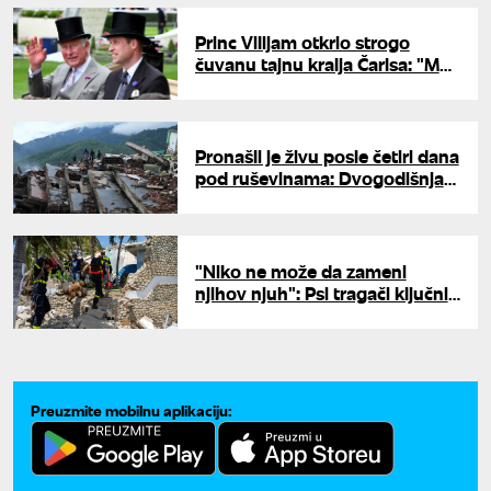
Princ Vilijam otkrio strogo
čuvanu tajnu kralja Čarlsa: "Moj
otac baš i ne voli..."
Pronašli je živu posle četiri dana
pod ruševinama: Dvogodišnja
devojčica preživela razorni
zemljotres
"Niko ne može da zameni
njihov njuh": Psi tragači ključni
u potrazi za preživelima u
Venecueli
Preuzmite mobilnu aplikaciju: