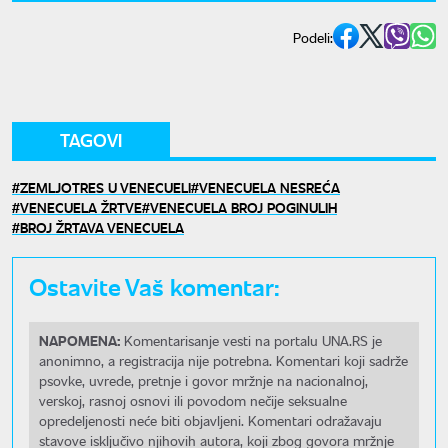
Podeli:
TAGOVI
ZEMLJOTRES U VENECUELI
VENECUELA NESREĆA
VENECUELA ŽRTVE
VENECUELA BROJ POGINULIH
BROJ ŽRTAVA VENECUELA
Ostavite Vaš komentar:
NAPOMENA:
Komentarisanje vesti na portalu UNA.RS je
anonimno, a registracija nije potrebna. Komentari koji sadrže
psovke, uvrede, pretnje i govor mržnje na nacionalnoj,
verskoj, rasnoj osnovi ili povodom nečije seksualne
opredeljenosti neće biti objavljeni. Komentari odražavaju
stavove isključivo njihovih autora, koji zbog govora mržnje