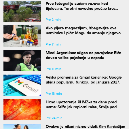
Prve fotografije sudara vozova kod
Bjelovara: Teretni navodno prošao kroz
crveno, više povređenih
Pre 2 min
Ako pijete magnezijum, izbegavajte ove
namirnice i pića: Mogu da smanje njegovo
dejstvo
Pre 7 min
Mladi Argentinac stigao na pozajmicu: Elče
doveo veliko pojačanje u napadu
Pre 11 min
Velika promena za Gmail korisnike: Google
ukida popularnu funkciju od januara 2027.
Pre 13 min
Hitno upozorenje RHMZ-a za dane pred
nama: Stiže jak toplotni talas, Srbija pod
ekstremnim rizikom od požara
Pre 24 min
Ovakvu je nikad nismo videli: Kim Kardašijan