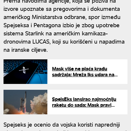
Prema navodima agencije, koja se poziva na
izvore upoznate sa pregovorima i dokumenta
američkog Ministarstva odbrane, spor između
Spejseksa i Pentagona izbio je zbog upotrebe
sistema Starlink na američkim kamikaza-
dronovima LUCAS, koji su korišćeni u napadima
na iranske ciljeve.
Mask više ne plaća krađu
sadržaja: Mreža Iks udara na
naloge koji žive od repostova
SpejsEks lansirao najmoćniju
raketu do sada: Mask pravi
ključni korak ka Mesecu i Marsu
Spejseks je ocenio da vojska koristi napredniji