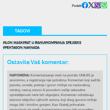
Podeli:
TAGOVI
ILON MASK
RAT U IRANU
KOMPANIJA SPEJSEKS
PENTAGON NAKNADA
Ostavite Vaš komentar:
NAPOMENA:
Komentarisanje vesti na portalu UNA.RS je
anonimno, a registracija nije potrebna. Komentari koji sadrže
psovke, uvrede, pretnje i govor mržnje na nacionalnoj,
verskoj, rasnoj osnovi ili povodom nečije seksualne
opredeljenosti neće biti objavljeni. Komentari odražavaju
stavove isključivo njihovih autora, koji zbog govora mržnje
mogu biti i krivično gonjeni. Kao čitatelj prihvatate
mogućnost da među komentarima mogu biti pronađeni