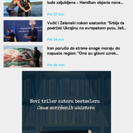
ludo zaljubljena - Hamilton objavio nove
fotografije
Pre 27 min
Vučić i Zelenski nakon sastanka: "Srbija će
podržati Ukrajinu na evropskom putu, želimo
veću trgovinsku razmenu"
Pre 34 min
Iran poručio da strane snage moraju da
napuste region: "One su glavni uzrok
nesigurnosti"
Pre 36 min