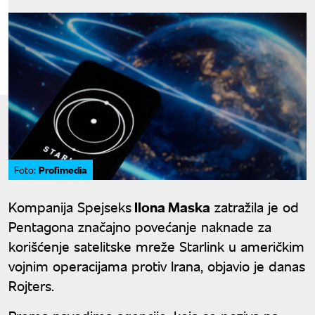
Profimedia
Foto:
Kompanija Spejseks
Ilona Maska
zatražila je od
Pentagona značajno povećanje naknade za
korišćenje satelitske mreže Starlink u američkim
vojnim operacijama protiv Irana, objavio je danas
Rojters.