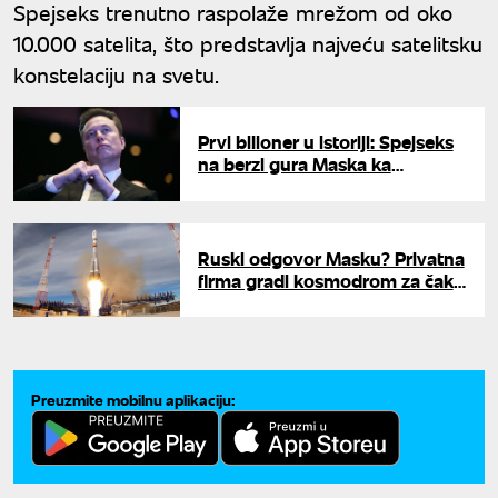
Spejseks trenutno raspolaže mrežom od oko
10.000 satelita, što predstavlja najveću satelitsku
konstelaciju na svetu.
Prvi bilioner u istoriji: Spejseks
na berzi gura Maska ka
neverovatnoj tituli
Ruski odgovor Masku? Privatna
firma gradi kosmodrom za čak
50 lansiranja godišnje
Preuzmite mobilnu aplikaciju: