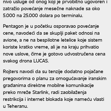
nivo usluge od onog koji je prvobitno ugovoren i
zatražio povećanje mesečne naknade sa oko
5.000 na 25.000 dolara po terminalu.
Pentagon je u početku osporavao povećanje
cene, navodeći da se skuplji paket odnosi na
avione, a ne na bespilotne letelice koje sistem
koriste kratko vreme, ali je na kraju prihvatio
nove uslove, čime je gotovo udvostručena cena
svakog drona LUCAS.
Rojters navodi da su tenzije dodatno pojačane
pregovorima o planu za omogućavanje iranskim
građanima direktne mobilne komunikacije
preko mreže Starlink, radi zaobilaženja
restrikcija i internet blokada koje nameću vlasti
u Teheranu.