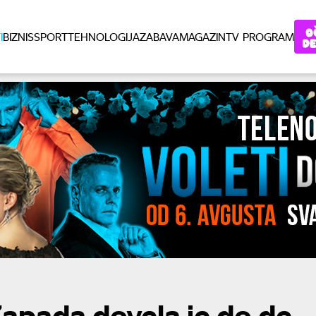
I
BIZNIS
SPORT
TEHNOLOGIJA
ZABAVA
MAGAZIN
TV PROGRAM
apada dovela je do de