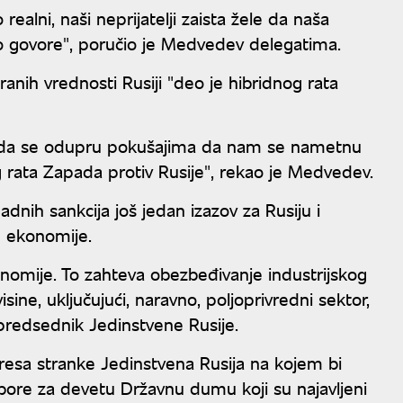
alni, naši neprijatelji zaista žele da naša
o govore", poručio je Medvedev delegatima.
nih vrednosti Rusiji "deo je hibridnog rata
o da se odupru pokušajima da nam se nametnu
og rata Zapada protiv Rusije", rekao je Medvedev.
adnih sankcija još jedan izazov za Rusiju i
uske ekonomije.
nomije. To zahteva obezbeđivanje industrijskog
sine, uključujući, naravno, poljoprivredni sektor,
e predsednik Jedinstvene Rusije.
resa stranke Jedinstvena Rusija na kojem bi
zbore za devetu Državnu dumu koji su najavljeni