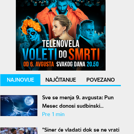
NAJNOVIJE
NAJČITANIJE
POVEZANO
Sve se menja 9. avgusta: Pun
Mesec donosi sudbinski
preokret za ove znakove
Pre 1 min
"Siner će vladati dok se ne vrati