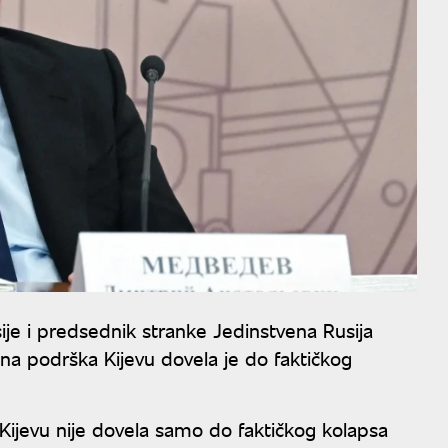
e i predsednik stranke Jedinstvena Rusija
dna podrška Kijevu dovela je do faktičkog
ijevu nije dovela samo do faktičkog kolapsa