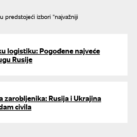
 predstojeći izbori "najvažniji
ku logistiku: Pogođene najveće
jugu Rusije
zarobljenika: Rusija i Ukrajina
dam civila