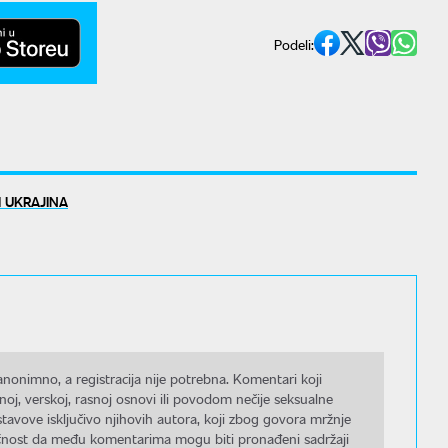
Podeli:
I UKRAJINA
nonimno, a registracija nije potrebna. Komentari koji
noj, verskoj, rasnoj osnovi ili povodom nečije seksualne
stavove isključivo njihovih autora, koji zbog govora mržnje
gućnost da među komentarima mogu biti pronađeni sadržaji