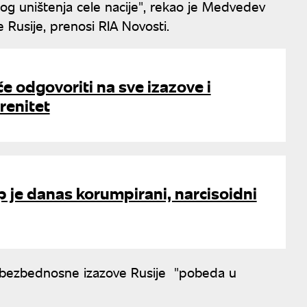
tnog uništenja cele nacije", rekao je Medvedev
Rusije, prenosi RIA Novosti.
će odgovoriti na sve izazove i
renitet
 je danas korumpirani, narcisoidni
a bezbednosne izazove Rusije "pobeda u