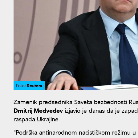
Reuters
Foto:
Zamenik predsednika Saveta bezbednosti Rusij
Dmitrij Medvedev
izjavio je danas da je zapa
raspada Ukrajine.
"Podrška antinarodnom nacističkom režimu u K