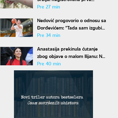
obolevanja, lekari izdali hitan
Pre 27 min
spisak mera zaštite
Nedović progovorio o odnosu sa
Đorđevićem: "Tada sam izgubio
njegovo poverenje zauvek"
Pre 34 min
Anastasija prekinula ćutanje
zbog objave o malom Ilijanu: Na
ove reči zaove morala je da
Pre 40 min
odgovori