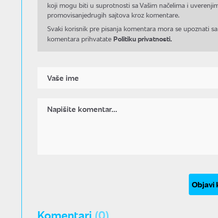
koji mogu biti u suprotnosti sa Vašim načelima i uverenjim
promovisanjedrugih sajtova kroz komentare.
Svaki korisnik pre pisanja komentara mora se upoznati sa
Politiku privatnosti.
komentara prihvatate
Objavi
Komentari
(0)