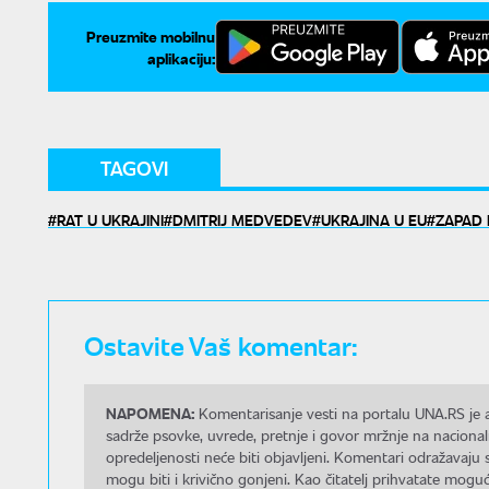
Preuzmite mobilnu
aplikaciju:
TAGOVI
RAT U UKRAJINI
DMITRIJ MEDVEDEV
UKRAJINA U EU
ZAPAD 
Ostavite Vaš komentar:
NAPOMENA:
Komentarisanje vesti na portalu UNA.RS je a
sadrže psovke, uvrede, pretnje i govor mržnje na nacional
opredeljenosti neće biti objavljeni. Komentari odražavaju 
mogu biti i krivično gonjeni. Kao čitatelj prihvatate mo