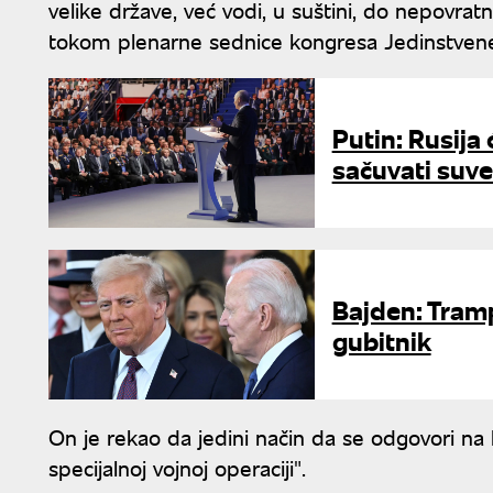
velike države, već vodi, u suštini, do nepovra
tokom plenarne sednice kongresa Jedinstvene 
Putin: Rusija 
sačuvati suve
Bajden: Tramp
gubitnik
On je rekao da jedini način da se odgovori n
specijalnoj vojnoj operaciji".