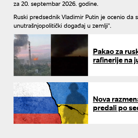
za 20. septembar 2026. godine.
Ruski predsednik Vladimir Putin je ocenio da su
unutrašnjopolitički događaj u zemlji".
Pakao za rus
rafinerije na 
Nova razmena 
predali po se