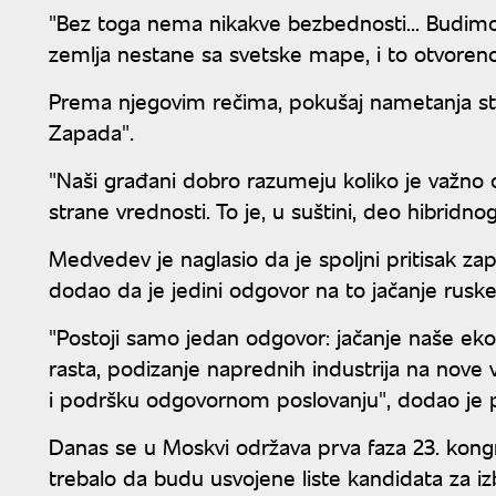
"Bez toga nema nikakve bezbednosti... Budimo re
zemlja nestane sa svetske mape, i to otvoren
Prema njegovim rečima, pokušaj nametanja stra
Zapada".
"Naši građani dobro razumeju koliko je važn
strane vrednosti. To je, u suštini, deo hibridn
Medvedev je naglasio da je spoljni pritisak zap
dodao da je jedini odgovor na to jačanje r
"Postoji samo jedan odgovor: jačanje naše eko
rasta, podizanje naprednih industrija na nove vi
i podršku odgovornom poslovanju", dodao j
Danas se u Moskvi održava prva faza 23. kong
trebalo da budu usvojene liste kandidata za i