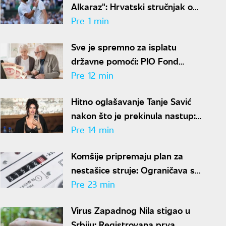
Alkaraz": Hrvatski stručnjak o
teniskom vrhu i gde vidi
Pre 1 min
Đokovića
Sve je spremno za isplatu
državne pomoći: PIO Fond
saopštio kada penzioneri
Pre 12 min
dobijaju novac
Hitno oglašavanje Tanje Savić
nakon što je prekinula nastup:
"Mnogo znači"
Pre 14 min
Komšije pripremaju plan za
nestašice struje: Ograničava se
potrošnja električne energije
Pre 23 min
Virus Zapadnog Nila stigao u
Srbiju: Registrovana prva