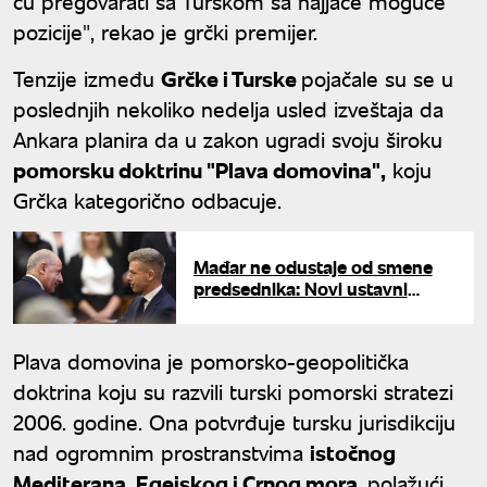
ću pregovarati sa Turskom sa najjače moguće
pozicije", rekao je grčki premijer.
Tenzije između
Grčke i Turske
pojačale su se u
poslednjih nekoliko nedelja usled izveštaja da
Ankara planira da u zakon ugradi svoju široku
pomorsku doktrinu "Plava domovina",
koju
Grčka kategorično odbacuje.
Mađar ne odustaje od smene
predsednika: Novi ustavni
amandman pred parlamentom
Plava domovina je pomorsko-geopolitička
doktrina koju su razvili turski pomorski stratezi
2006. godine. Ona potvrđuje tursku jurisdikciju
nad ogromnim prostranstvima
istočnog
Mediterana, Egejskog i Crnog mora,
polažući