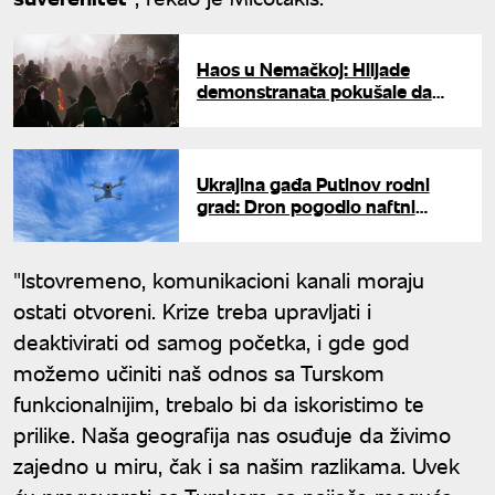
Haos u Nemačkoj: Hiljade
demonstranata pokušale da
blokiraju kongres AfD-a, izbili
sukobi sa policijom
Ukrajina gađa Putinov rodni
grad: Dron pogodio naftni
terminal u Sankt Peterburgu
"Istovremeno, komunikacioni kanali moraju
ostati otvoreni. Krize treba upravljati i
deaktivirati od samog početka, i gde god
možemo učiniti naš odnos sa Turskom
funkcionalnijim, trebalo bi da iskoristimo te
prilike. Naša geografija nas osuđuje da živimo
zajedno u miru, čak i sa našim razlikama. Uvek