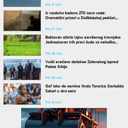
Pre 17 min
Iz vazduha bačeno 270 tona vode:
Dramatični prizori u Deliblatskoj peščari,
MUP objavio snimke borbe sa vatrenom
stihijom
Pre 27 min
Baštovan otkrio tajnu savršenog travnjaka:
Jednostavan trik pravi čudo za nekoliko
nedelja
Pre 28 min
Vučić svečano dočekao Zelenskog ispred
Palate Srbija
Pre 39 min
Gof lako do osmine finala Toronta: Savladala
Sakari u dva seta
Pre 41 min