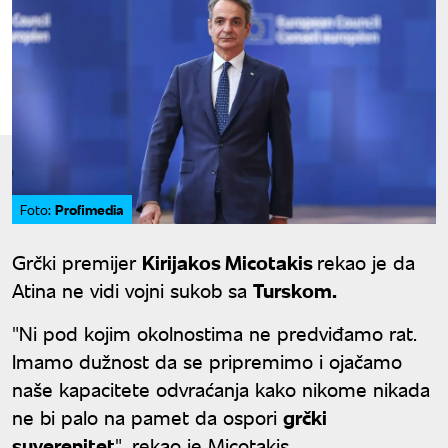
Profimedia
Foto:
Grčki premijer
Kirijakos Micotakis
rekao je da
Atina ne vidi vojni sukob sa
Turskom.
"Ni pod kojim okolnostima ne predviđamo rat.
Imamo dužnost da se pripremimo i ojačamo
naše kapacitete odvraćanja kako nikome nikada
ne bi palo na pamet da ospori
grčki
suverenitet
", rekao je Micotakis.