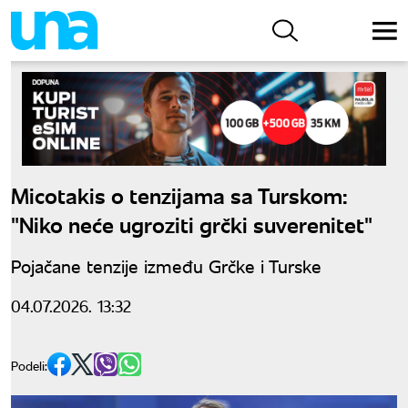
Micotakis o tenzijama sa Turskom:
"Niko neće ugroziti grčki suverenitet"
Pojačane tenzije između Grčke i Turske
04.07.2026. 13:32
Podeli: