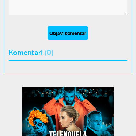
Objavi komentar
Komentari
(0)