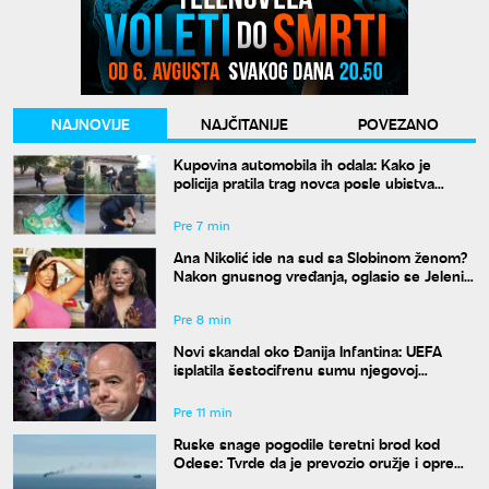
NAJNOVIJE
NAJČITANIJE
POVEZANO
Kupovina automobila ih odala: Kako je
policija pratila trag novca posle ubistva
piljara (73) na Karaburmi
Pre 7 min
Ana Nikolić ide na sud sa Slobinom ženom?
Nakon gnusnog vređanja, oglasio se Jelenin
advokat
Pre 8 min
Novi skandal oko Đanija Infantina: UEFA
isplatila šestocifrenu sumu njegovoj
navodnoj ljubavnici
Pre 11 min
Ruske snage pogodile teretni brod kod
Odese: Tvrde da je prevozio oružje i opremu
za Ukrajinu