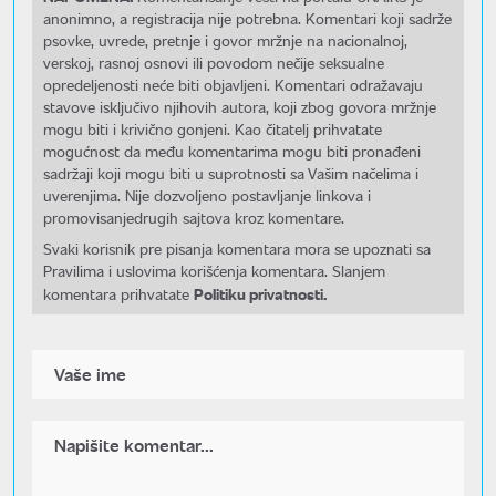
anonimno, a registracija nije potrebna. Komentari koji sadrže
psovke, uvrede, pretnje i govor mržnje na nacionalnoj,
verskoj, rasnoj osnovi ili povodom nečije seksualne
opredeljenosti neće biti objavljeni. Komentari odražavaju
stavove isključivo njihovih autora, koji zbog govora mržnje
mogu biti i krivično gonjeni. Kao čitatelj prihvatate
mogućnost da među komentarima mogu biti pronađeni
sadržaji koji mogu biti u suprotnosti sa Vašim načelima i
uverenjima. Nije dozvoljeno postavljanje linkova i
promovisanjedrugih sajtova kroz komentare.
Svaki korisnik pre pisanja komentara mora se upoznati sa
Pravilima i uslovima korišćenja komentara. Slanjem
Politiku privatnosti.
komentara prihvatate