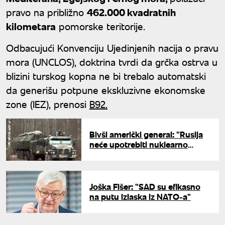
pravo na približno
462.000 kvadratnih
kilometara
pomorske teritorije.
Odbacujući Konvenciju Ujedinjenih nacija o pravu
mora (UNCLOS), doktrina tvrdi da grčka ostrva u
blizini turskog kopna ne bi trebalo automatski
da generišu potpune ekskluzivne ekonomske
zone (IEZ), prenosi
B92.
Bivši američki general: "Rusija
neće upotrebiti nuklearno
oružje"
Joška Fišer: "SAD su efikasno
na putu izlaska iz NATO-a"