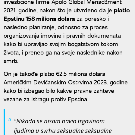
investicione firme Apolo Global Menadžment
2021. godine, nakon što je utvrđeno da je
platio
Epstinu 158 miliona dolara
za poresko i
nasledno planiranje, odnosno za proces
organizovanja imovine i pravnih dokumenata
kako bi upravljao svojim bogatstvom tokom
života, i preneo ga na svoje naslednike nakon
smrti.
On je takođe platio 62,5 miliona dolara
Američkim Devičanskim Ostrvima 2023. godine
kako bi izbegao bilo kakve pravne zahteve
vezane za istragu protiv Epstina.
"Nikada se nisam bavio trgovinom
ljudima u svrhu seksualne seksualne