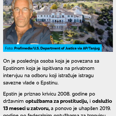
Profimedia/U.S. Department of Justice via AP/Tanjug
Foto:
On je poslednja osoba koja je povezana sa
Epstinom koja je ispitivana na privatnom
intervjuu na odboru koji istražuje istragu
savezne vlade o Epstinu.
Epstin je priznao krivicu 2008. godine po
državnim
optužbama za prostituciju,
i
odslužio
13 meseci u zatvoru,
a ponovo je uhapšen 2019.
godine po federalnim optužbama za trgovinu