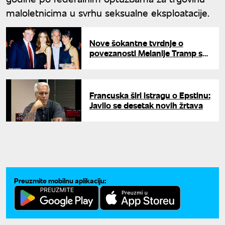
maloletnicima u svrhu seksualne eksploatacije.
Nove šokantne tvrdnje o
povezanosti Melanije Tramp sa
Epstajnom: Audio snimak
uzdrmao javnost
Francuska širi istragu o Epstinu:
Javilo se desetak novih žrtava
Preuzmite mobilnu aplikaciju: