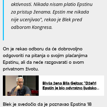
aktivnosti. Nikada nisam platio Epstinu
za pristup ženama. Epstin me nikada
nije ucenjivao", rekao je Blek pred
odborom Kongresa.
On je rekao odboru da će dobrovoljno
odgovoriti na pitanja o svojim plaćanjima
Epstinu, ali da neće razgovarati o svom
privatnom životu.
Bivša žena Bila Gejtsa: "Džefri
Epstin je bio odvratno ljudsko
biće"
Blek je svedočio da je poznavao Epstina 18