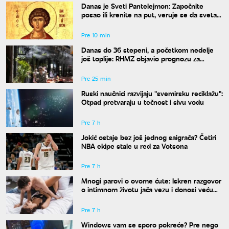
Danas je Sveti Pantelejmon: Započnite
posao ili krenite na put, veruje se da svetac
blagosilja svaki rad
Pre 10 min
Danas do 36 stepeni, a početkom nedelje
još toplije: RHMZ objavio prognozu za
naredne dane
Pre 25 min
Ruski naučnici razvijaju "svemirsku reciklažu":
Otpad pretvaraju u tečnost i sivu vodu
Pre 7 h
Jokić ostaje bez još jednog saigrača? Četiri
NBA ekipe stale u red za Votsona
Pre 7 h
Mnogi parovi o ovome ćute: Iskren razgovor
o intimnom životu jača vezu i donosi veću
bliskost
Pre 7 h
Windows vam se sporo pokreće? Pre nego