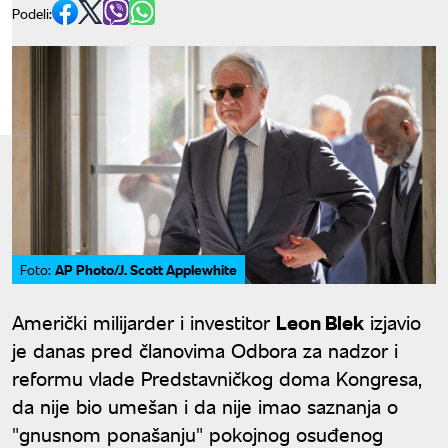
Podeli:
AP Photo/J. Scott Applewhite
Foto:
Američki milijarder i investitor
Leon Blek
izjavio
je danas pred članovima Odbora za nadzor i
reformu vlade Predstavničkog doma Kongresa,
da nije bio umešan i da nije imao saznanja o
"gnusnom ponašanju" pokojnog osuđenog