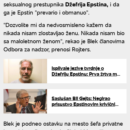
seksualnog prestupnika
Džefrija Epstina,
i da
ga je Epstin "prevario i obmanuo".
"Dozvolite mi da nedvosmisleno kažem da
nikada nisam zlostavljao ženu. Nikada nisam bio
sa maloletnom ženom", rekao je Blek članovima
Odbora za nadzor, prenosi Rojters.
Isplivale jezive tvrdnje o
Džefriju Epstinu: Prva žrtva mu
je bila rođena majka?
Saslušan Bil Gejts: Negirao
prisustvo Epstinovim krivičnim
delima, ali ne i susret sa
žrtvama
Blek je podneo ostavku na mesto šefa privatne