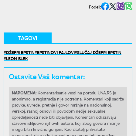
Podeli:
TAGOVI
DŽEFRI EPSTIN
EPSTINOVI FAJLOVI
SLUČAJ DŽEFRI EPSTIN
LEON BLEK
Ostavite Vaš komentar:
NAPOMENA:
Komentarisanje vesti na portalu UNA.RS je
anonimno, a registracija nije potrebna. Komentari koji sadrže
psovke, uvrede, pretnje i govor mržnje na nacionalnoj,
verskoj, rasnoj osnovi ili povodom nečije seksualne
opredeljenosti neće biti objavljeni. Komentari odražavaju
stavove isključivo njihovih autora, koji zbog govora mržnje
mogu biti i krivično gonjeni. Kao čitatelj prihvatate
mogućnost da među komentarima mogu biti pronađeni