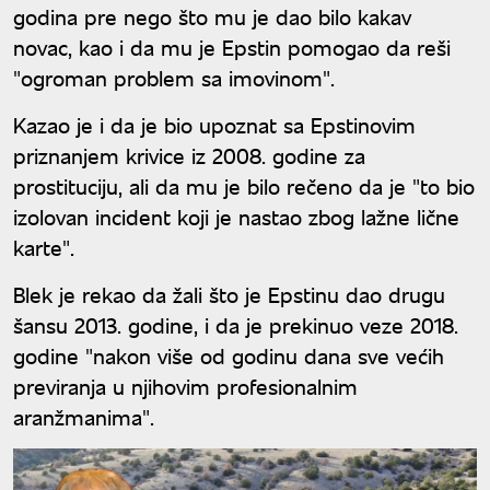
godina pre nego što mu je dao bilo kakav
novac, kao i da mu je Epstin pomogao da reši
"ogroman problem sa imovinom".
Kazao je i da je bio upoznat sa Epstinovim
priznanjem krivice iz 2008. godine za
prostituciju, ali da mu je bilo rečeno da je "to bio
izolovan incident koji je nastao zbog lažne lične
karte".
Blek je rekao da žali što je Epstinu dao drugu
šansu 2013. godine, i da je prekinuo veze 2018.
godine "nakon više od godinu dana sve većih
previranja u njihovim profesionalnim
aranžmanima".