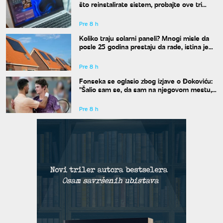
što reinstalirate sistem, probajte ove tri
komande
Pre 8 h
Koliko traju solarni paneli? Mnogi misle da
posle 25 godina prestaju da rade, istina je
drugačija
Pre 8 h
Fonseka se oglasio zbog izjave o Đokoviću:
"Šalio sam se, da sam na njegovom mestu,
uradio bih isto"
Pre 8 h