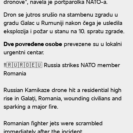
dronove", navela je portparolka NATO-a.
Dron se jutros srušio na stambenu zgradu u
gradu Galac u Rumuniji nakon čega je usledila
eksplozija i požar u stanu na 10. spratu zgrade.
Dve povređene osobe
prevezene su u lokalni
urgentni centar.
‼️🇷🇺🇷🇴🇪🇺 Russia strikes NATO member
Romania
Russian Kamikaze drone hit a residential high
rise in Galați, Romania, wounding civilians and
sparking a major fire.
Romanian fighter jets were scrambled
immediately after the incident.