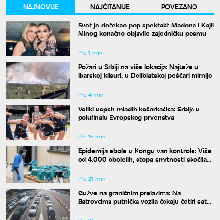
NAJNOVIJE
NAJČITANIJE
POVEZANO
Svet je dočekao pop spektakl: Madona i Kajli
Minog konačno objavile zajedničku pesmu
Pre 1 min
Požari u Srbiji na više lokacija: Najteže u
Ibarskoj klisuri, u Deliblatskoj peščari mirnije
Pre 4 min
Veliki uspeh mladih košarkašica: Srbija u
polufinalu Evropskog prvenstva
Pre 15 min
Epidemija ebole u Kongu van kontrole: Više
od 4.000 obolelih, stopa smrtnosti skočila
na skoro 44 odsto
Pre 21 min
Gužve na graničnim prelazima: Na
Batrovcima putnička vozila čekaju četiri sata
na izlaz