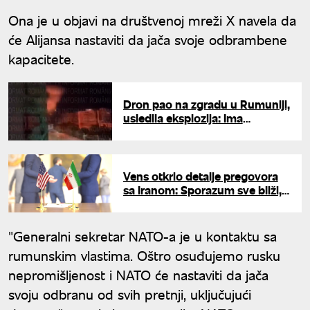
Ona je u objavi na društvenoj mreži X navela da
će Alijansa nastaviti da jača svoje odbrambene
kapacitete.
Dron pao na zgradu u Rumuniji,
usledila eksplozija: Ima
povređenih
Vens otkrio detalje pregovora
sa Iranom: Sporazum sve bliži,
ali jedna stvar koči potpis
"Generalni sekretar NATO-a je u kontaktu sa
rumunskim vlastima. Oštro osuđujemo rusku
nepromišljenost i NATO će nastaviti da jača
svoju odbranu od svih pretnji, uključujući