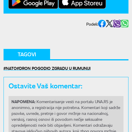
Podeli:
TAGOVI
NATO
DRON POGODIO ZGRADU U RUMUNIJI
Ostavite Vaš komentar:
NAPOMENA:
Komentarisanje vesti na portalu UNA.RS je
anonimno, a registracija nije potrebna. Komentari koji sadrže
psovke, uvrede, pretnje i govor mržnje na nacionalnoj,
verskoj, rasnoj osnovi ili povodom nečije seksualne
opredeljenosti neće biti objavljeni. Komentari odražavaju
stavove isključivo njihovih autora, koji zbog govora mržnje