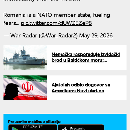
Romania is a NATO member state, fueling
fears…
pic.twitter.com/clUWZEZeP8
— War Radar (@War_Radar2)
May 29, 2026
Nemačka raspoređuje izviđački
brod u Baltičkom moru:
Pojačano prisustvo ruske
mornarice podiglo tenzije
Ajatolah odbio dogovor sa
Amerikom: Novi obrt na
Bliskom istoku - Tramp odmah
reagovao
Preuzmite mobilnu aplikaciju: