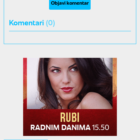
Objavi komentar
Komentari
(0)