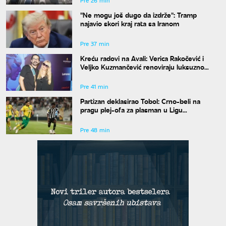
Pre 26 min
"Ne mogu još dugo da izdrže": Tramp
najavio skori kraj rata sa Iranom
Pre 37 min
Kreću radovi na Avali: Verica Rakočević i
Veljko Kuzmančević renoviraju luksuzno
imanje, a evo šta uskoro stiže u dvorište
Pre 41 min
Partizan deklasirao Tobol: Crno-beli na
pragu plej-ofa za plasman u Ligu
konferencije
Pre 48 min