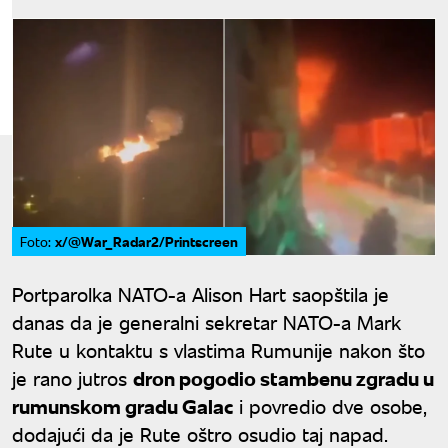
x/@War_Radar2/Printscreen
Foto:
Portparolka NATO-a Alison Hart saopštila je
danas da je generalni sekretar NATO-a Mark
Rute u kontaktu s vlastima Rumunije nakon što
je rano jutros
dron pogodio stambenu zgradu u
rumunskom gradu Galac
i povredio dve osobe,
dodajući da je Rute oštro osudio taj napad.