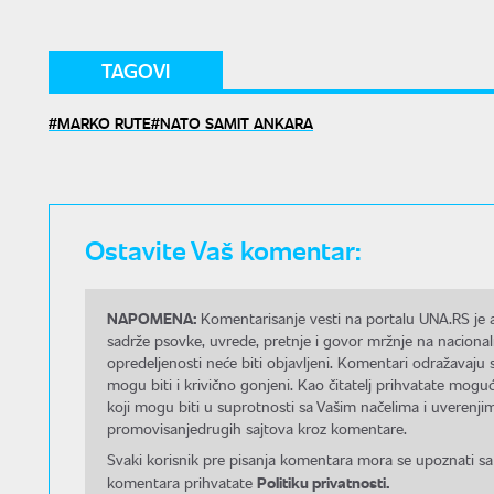
TAGOVI
MARKO RUTE
NATO SAMIT ANKARA
Ostavite Vaš komentar:
NAPOMENA:
Komentarisanje vesti na portalu UNA.RS je a
sadrže psovke, uvrede, pretnje i govor mržnje na nacional
opredeljenosti neće biti objavljeni. Komentari odražavaju 
mogu biti i krivično gonjeni. Kao čitatelj prihvatate mo
koji mogu biti u suprotnosti sa Vašim načelima i uverenjim
promovisanjedrugih sajtova kroz komentare.
Svaki korisnik pre pisanja komentara mora se upoznati sa
Politiku privatnosti.
komentara prihvatate