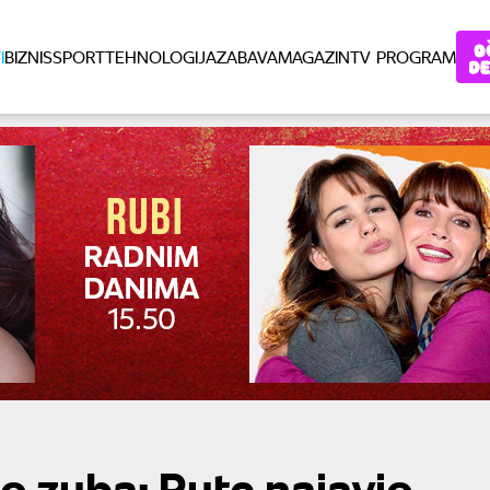
I
BIZNIS
SPORT
TEHNOLOGIJA
ZABAVA
MAGAZIN
TV PROGRAM
 zuba: Rute najavio