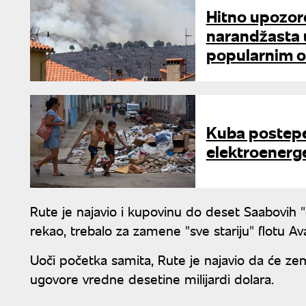
Hitno upozore
narandžasta 
popularnim o
Kuba postepe
elektroenerg
Rute je najavio i kupovinu do deset Saabovih "gl
rekao, trebalo za zamene "sve stariju" flotu Av
Uoči početka samita, Rute je najavio da će z
ugovore vredne desetine milijardi dolara.