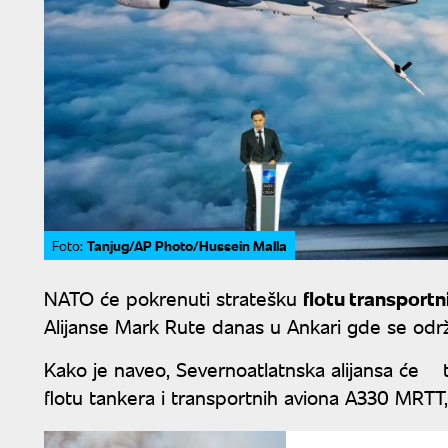
Tanjug/AP Photo/Hussein Malla
Foto:
NATO će pokrenuti stratešku
flotu transport
Alijanse Mark Rute danas u Ankari gde se od
Kako je naveo, Severnoatlatnska alijansa će ta
flotu tankera i transportnih aviona A330 MRTT,