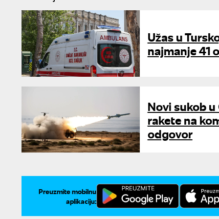
Užas u Tursko
najmanje 41 
Novi sukob u
rakete na kom
odgovor
Preuzmite mobilnu
aplikaciju: