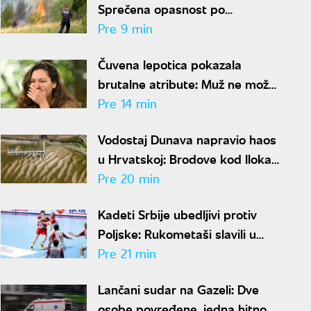
Sprečena opasnost po
stanovništvo uprkos velikom
Pre 9 min
požaru
Čuvena lepotica pokazala
brutalne atribute: Muž ne može
da odvoji ruke od nje
Pre 14 min
Vodostaj Dunava napravio haos
u Hrvatskoj: Brodove kod Iloka
zaustavio istorijski nizak nivo
Pre 20 min
reke
Kadeti Srbije ubedljivi protiv
Poljske: Rukometaši slavili u
Beogradu i izborili plasman na
Pre 21 min
Svetsko prvenstvo
Lančani sudar na Gazeli: Dve
osobe povređene, jedna hitno