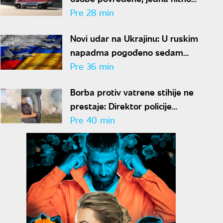
prevezena u Urgentni centar
Pre 28 min
Novi udar na Ukrajinu: U ruskim
napadma pogođeno sedam
objekata kompanije Ukrnafta
Pre 36 min
Borba protiv vatrene stihije ne
prestaje: Direktor policije
preleteo požarište u
Pre 40 min
Deliblatskoj peščari