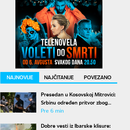
NAJNOVIJE
NAJČITANIJE
POVEZANO
Presedan u Kosovskoj Mitrovici:
Srbinu određen pritvor zbog
lovačke puške sa isteklom
Pre 6 min
dozvolom
Dobre vesti iz Ibarske klisure: