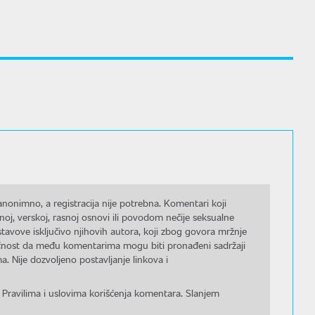
nonimno, a registracija nije potrebna. Komentari koji
noj, verskoj, rasnoj osnovi ili povodom nečije seksualne
stavove isključivo njihovih autora, koji zbog govora mržnje
gućnost da među komentarima mogu biti pronađeni sadržaji
a. Nije dozvoljeno postavljanje linkova i
 Pravilima i uslovima korišćenja komentara. Slanjem