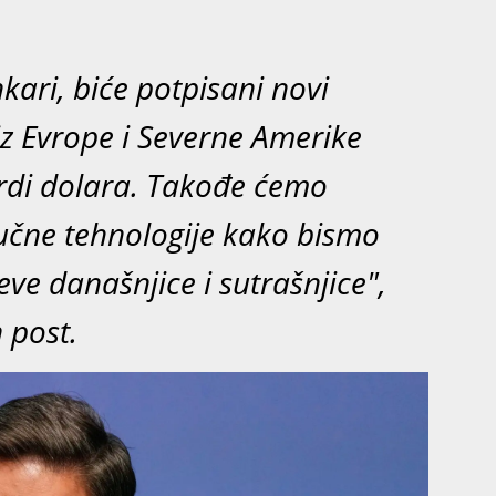
ari, biće potpisani novi
z Evrope i Severne Amerike
ardi dolara. Takođe ćemo
jučne tehnologije kako bismo
ve današnjice i sutrašnjice",
 post.