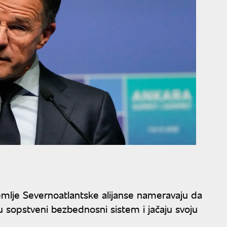
mlje Severnoatlantske alijanse nameravaju da
u sopstveni bezbednosni sistem i jačaju svoju