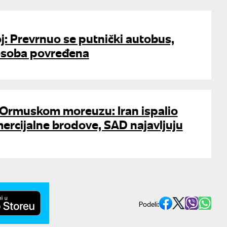
j: Prevrnuo se putnički autobus,
osoba povređena
 Ormuskom moreuzu: Iran ispalio
ercijalne brodove, SAD najavljuju
Podeli: