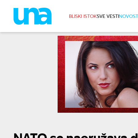
BLISKI ISTOK
SVE VESTI
NOVOST
NATO se naoružava do