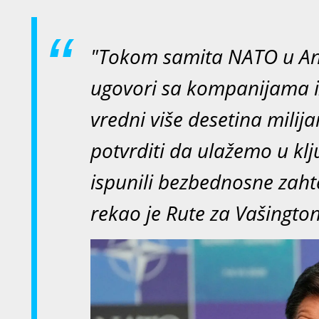
"Tokom samita NATO u Ank
ugovori sa kompanijama i
vredni više desetina milij
potvrditi da ulažemo u kl
ispunili bezbednosne zahte
rekao je Rute za Vašington