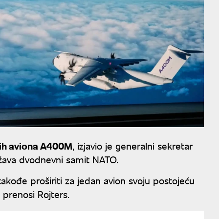
nih aviona A400M
, izjavio je generalni sekretar
ržava dvodnevni samit NATO.
kođe proširiti za jedan avion svoju postojeću
 prenosi Rojters.