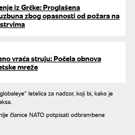
nje iz Grčke: Proglašena
uzbuna zbog opasnosti od požara na
strvima
no vraća struju: Počela obnova
etske mreže
obaleye" letelica za nadzor, koji bi, kako je
aksa.
emlje članice NATO potpisati odbrambene