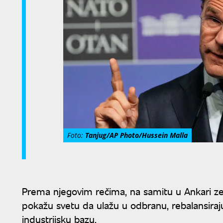
Foto:
Tanjug/AP Photo/Hussein Malla
Prema njegovim rečima, na samitu u Ankari ze
pokažu svetu da ulažu u odbranu, rebalansiraj
industrijsku bazu.