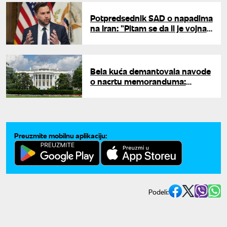
Potpredsednik SAD o napadima
na Iran: "Pitam se da li je vojna
akcija moralna"
Bela kuća demantovala navode
o nacrtu memoranduma:
"Izveštaj je potpuna
izmišljotina"
Preuzmite mobilnu aplikaciju:
Podeli: