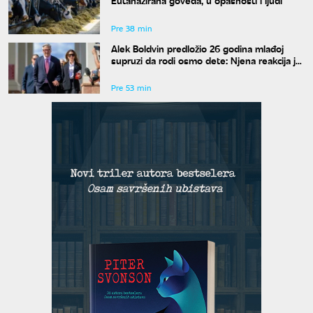
Eutanazirana goveda, u opasnosti i ljudi
Pre 38 min
Alek Boldvin predložio 26 godina mlađoj
supruzi da rodi osmo dete: Njena reakcija je
hit
Pre 53 min