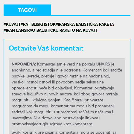
TAGOVI
KUVAJT
RAT BLISKI ISTOK
IRANSKA BALISTIČKA RAKETA
IRAN LANSIRAO BALISTIČKU RAKETU NA KUVAJT
Ostavite Vaš komentar:
NAPOMENA:
Komentarisanje vesti na portalu UNA.RS je
anonimno, a registracija nije potrebna. Komentari koji sadrže
psovke, uvrede, pretnje i govor mržnje na nacionalnoj,
verskoj, rasnoj osnovi ili povodom nečije seksualne
opredeljenosti neće biti objavljeni. Komentari odražavaju
stavove isključivo njihovih autora, koji zbog govora mržnje
mogu biti i krivično gonjeni. Kao čitatelj prihvatate
mogućnost da među komentarima mogu biti pronađeni
sadržaji koji mogu biti u suprotnosti sa Vašim načelima i
uverenjima. Nije dozvoljeno postavljanje linkova i
promovisanjedrugih sajtova kroz komentare.
Svaki korisnik pre pisanja komentara mora se upoznati sa