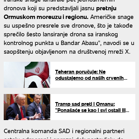
dronova koji su predstavljali jasnu
pretnju
Ormuskom moreuzu i regionu.
Američke snage
su uspešno presrele sve dronove, što je takođe
sprečilo šesto lansiranje drona sa iranskog
kontrolnog punkta u Bandar Abasu", navodi se u
saopštenju objavljenom na društvenoj mreži X.
Teheran poručuje: Ne
odustajemo od naših crvenih
linija
Tramp sad preti i Omanu:
"Ponašaće se kao i svi ostali ili
ćemo morati da ih dignemo u
vazduh"
Centralna komanda SAD i regionalni partneri