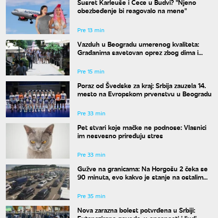
Susret Karleuše i Cece u Budvi? "Njeno
obezbeđenje bi reagovalo na mene"
Pre 13 min
Vazduh u Beogradu umerenog kvaliteta:
Građanima savetovan oprez zbog dima i
povišenog ozona
Pre 15 min
Poraz od Švedske za kraj: Srbija zauzela 14.
mesto na Evropskom prvenstvu u Beogradu
Pre 33 min
Pet stvari koje mačke ne podnose: Vlasnici
im nesvesno priređuju stres
Pre 33 min
Gužve na granicama: Na Horgošu 2 čeka se
90 minuta, evo kakvo je stanje na ostalim
prelazima
Pre 35 min
Nova zarazna bolest potvrđena u Srbiji: