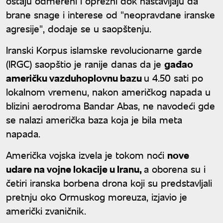
ostaju odmereni i oprezni dok nastavljaju da
brane snage i interese od "neopravdane iranske
agresije", dodaje se u saopštenju.
Iranski Korpus islamske revolucionarne garde
(IRGC) saopštio je ranije danas da je
gađao
američku vazduhoplovnu bazu
u 4.50 sati po
lokalnom vremenu, nakon američkog napada u
blizini aerodroma Bandar Abas, ne navodeći gde
se nalazi američka baza koja je bila meta
napada.
Američka vojska izvela je tokom noći
nove
udare na vojne lokacije u Iranu,
a oborena su i
četiri iranska borbena drona koji su predstavljali
pretnju oko Ormuskog moreuza, izjavio je
američki zvaničnik.