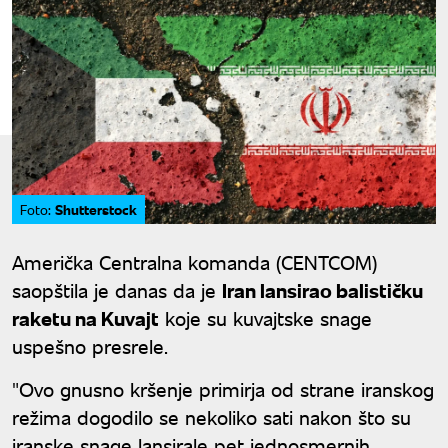
Shutterstock
Foto:
Američka Centralna komanda (CENTCOM)
saopštila je danas da je
Iran lansirao balističku
raketu na Kuvajt
koje su kuvajtske snage
uspešno presrele.
"Ovo gnusno kršenje primirja od strane iranskog
režima dogodilo se nekoliko sati nakon što su
iranske snage lansirale pet jednosmernih