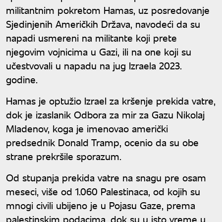
militantnim pokretom Hamas, uz posredovanje
Sjedinjenih Američkih Država, navodeći da su
napadi usmereni na militante koji prete
njegovim vojnicima u Gazi, ili na one koji su
učestvovali u napadu na jug Izraela 2023.
godine.
Hamas je optužio Izrael za kršenje prekida vatre,
dok je izaslanik Odbora za mir za Gazu Nikolaj
Mladenov, koga je imenovao američki
predsednik Donald Tramp, ocenio da su obe
strane prekršile sporazum.
Od stupanja prekida vatre na snagu pre osam
meseci, više od 1.060 Palestinaca, od kojih su
mnogi civili ubijeno je u Pojasu Gaze, prema
palestinskim podacima, dok su u isto vreme u