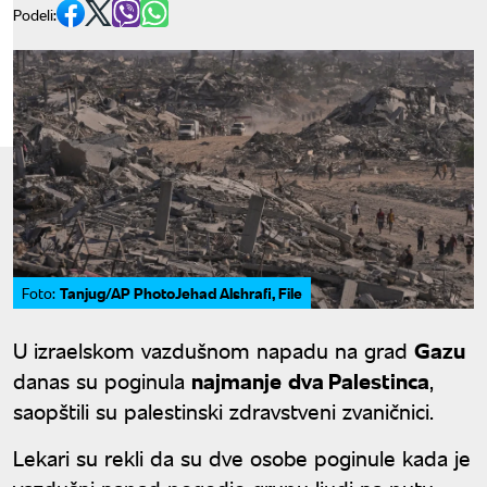
Podeli:
Tanjug/AP PhotoJehad Alshrafi, File
Foto:
U izraelskom vazdušnom napadu na grad
Gazu
danas su poginula
najmanje
dva Palestinca
,
saopštili su palestinski zdravstveni zvaničnici.
Lekari su rekli da su dve osobe poginule kada je