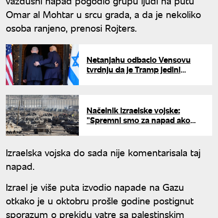
vazdušni napad pogodio grupu ljudi na putu
Omar al Mohtar u srcu grada, a da je nekoliko
osoba ranjeno, prenosi Rojters.
Netanjahu odbacio Vensovu
tvrdnju da je Tramp jedini
prijatelj Izraela: "Odnosi nisu
baš onakvi kakvi izgledaju"
Načelnik izraelske vojske:
"Spremni smo za napad ako
Hezbolah prekrši primirje"
Izraelska vojska do sada nije komentarisala taj
napad.
Izrael je više puta izvodio napade na Gazu
otkako je u oktobru prošle godine postignut
sporazum o prekidu vatre sa palestinskim