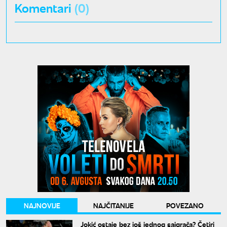
Komentari
(0)
NAJNOVIJE
NAJČITANIJE
POVEZANO
Jokić ostaje bez još jednog saigrača? Četiri