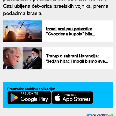
Gazi ubijena četvorica izraelskih vojnika, prema
podacima Izraela.
Izrael prvi put potvrdio:
"Gvozdena kupola" bila
raspoređena u UAE tokom rata
s Iranom
Tramp o sahrani Hamneija:
"Jedan hitac i mogli bismo sve
da ih eliminišemo, ali nećemo"
Preuzmite mobilnu aplikaciju: