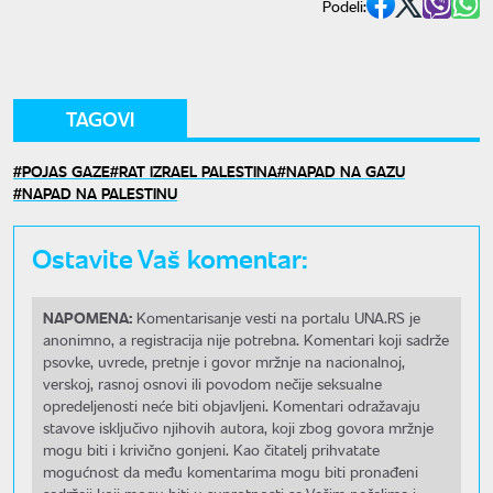
Podeli:
TAGOVI
POJAS GAZE
RAT IZRAEL PALESTINA
NAPAD NA GAZU
NAPAD NA PALESTINU
Ostavite Vaš komentar:
NAPOMENA:
Komentarisanje vesti na portalu UNA.RS je
anonimno, a registracija nije potrebna. Komentari koji sadrže
psovke, uvrede, pretnje i govor mržnje na nacionalnoj,
verskoj, rasnoj osnovi ili povodom nečije seksualne
opredeljenosti neće biti objavljeni. Komentari odražavaju
stavove isključivo njihovih autora, koji zbog govora mržnje
mogu biti i krivično gonjeni. Kao čitatelj prihvatate
mogućnost da među komentarima mogu biti pronađeni