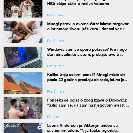
NBA ekipe stale u red za Votsona
Pre 6 min
Mnogi parovi o ovome ćute: Iskren razgovor
o intimnom životu jača vezu i donosi veću
bliskost
Pre 21 min
Windows vam se sporo pokreće? Pre nego
što reinstalirate sistem, probajte ove tri
komande
Pre 36 min
Koliko traju solarni paneli? Mnogi misle da
posle 25 godina prestaju da rade, istina je
drugačija
Pre 51 min
Fonseka se oglasio zbog izjave o Đokoviću:
"Šalio sam se, da sam na njegovom mestu,
uradio bih isto"
Pre 1 h
Leomi Anderson je Viktorijin anđeo sa
savršenim telom: "Nije teško izgledati