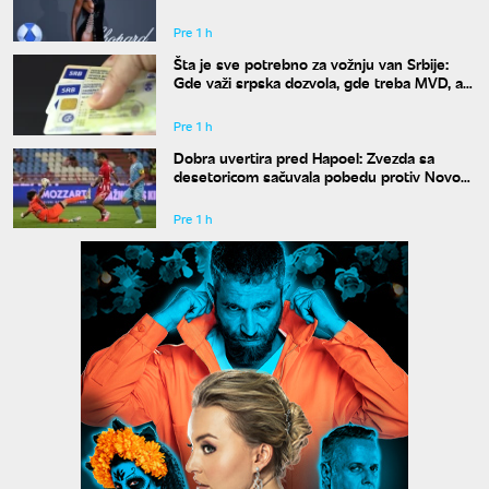
dobro"
Pre 1 h
Šta je sve potrebno za vožnju van Srbije:
Gde važi srpska dozvola, gde treba MVD, a
gde zelena karta
Pre 1 h
Dobra uvertira pred Hapoel: Zvezda sa
desetoricom sačuvala pobedu protiv Novog
Pazara
Pre 1 h