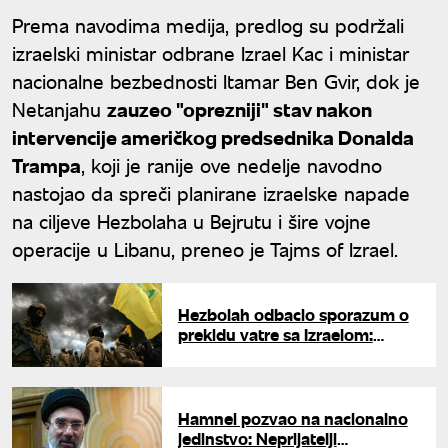
Prema navodima medija, predlog su podržali
izraelski ministar odbrane Izrael Kac i ministar
nacionalne bezbednosti Itamar Ben Gvir, dok je
Netanjahu
zauzeo "oprezniji" stav nakon
intervencije američkog predsednika Donalda
Trampa
, koji je ranije ove nedelje navodno
nastojao da spreči planirane izraelske napade
na ciljeve Hezbolaha u Bejrutu i šire vojne
operacije u Libanu, preneo je Tajms of Izrael.
Hezbolah odbacio sporazum o
prekidu vatre sa Izraelom:
Postavili novi ultimatum
Hamnei pozvao na nacionalno
jedinstvo: Neprijatelji