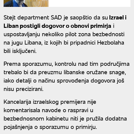
pokušavaju da izazovu
unutrašnje podele
Stejt department SAD je saopštio da su
Izrael i
Liban postigli dogovor o obnovi primirja
i
uspostavljanju nekoliko pilot zona bezbednosti
na jugu Libana, iz kojih bi pripadnici Hezbolaha
bili isključeni.
Prema sporazumu, kontrolu nad tim područjima
trebalo bi da preuzmu libanske oružane snage,
iako detalji o načinu sprovođenja dogovora još
nisu precizirani.
Kancelarija izraelskog premijera nije
komentarisala navode o raspravi u
bezbednosnom kabinetu niti je pružila dodatna
pojašnjenja o sporazumu o primirju.