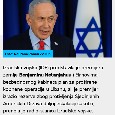
Reuters/Ronen Zvulun
Foto:
Izraelska vojska (IDF) predstavila je premijeru
zemlje
Benjaminu Netanjahuu
i članovima
bezbednosnog kabineta plan za proširene
kopnene operacije u Libanu, ali je premijer
izrazio rezerve zbog protivljenja Sjedinjenih
Američkih Država daljoj eskalaciji sukoba,
prenela je radio-stanica Izraelske vojske.