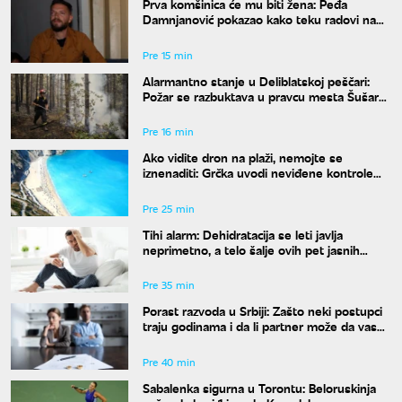
Prva komšinica će mu biti žena: Peđa
Damnjanović pokazao kako teku radovi na
stanu u kom će živeti sa nekadašnjom
suprugom
Pre 15 min
Alarmantno stanje u Deliblatskoj peščari:
Požar se razbuktava u pravcu mesta Šušara,
izgoreo deo objekta
Pre 16 min
Ako vidite dron na plaži, nemojte se
iznenaditi: Grčka uvodi neviđene kontrole
širom zemlje, a kazne su paprene
Pre 25 min
Tihi alarm: Dehidratacija se leti javlja
neprimetno, a telo šalje ovih pet jasnih
znakova pre nego što osetite žeđ
Pre 35 min
Porast razvoda u Srbiji: Zašto neki postupci
traju godinama i da li partner može da vas
"zadrži" u braku?
Pre 40 min
Sabalenka sigurna u Torontu: Beloruskinja