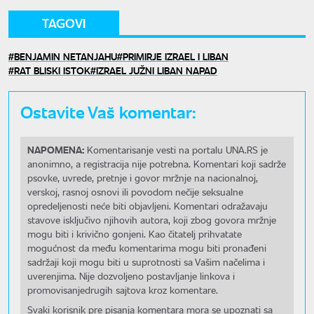
TAGOVI
BENJAMIN NETANJAHU
PRIMIRJE IZRAEL I LIBAN
RAT BLISKI ISTOK
IZRAEL JUŽNI LIBAN NAPAD
Ostavite Vaš komentar:
NAPOMENA:
Komentarisanje vesti na portalu UNA.RS je
anonimno, a registracija nije potrebna. Komentari koji sadrže
psovke, uvrede, pretnje i govor mržnje na nacionalnoj,
verskoj, rasnoj osnovi ili povodom nečije seksualne
opredeljenosti neće biti objavljeni. Komentari odražavaju
stavove isključivo njihovih autora, koji zbog govora mržnje
mogu biti i krivično gonjeni. Kao čitatelj prihvatate
mogućnost da među komentarima mogu biti pronađeni
sadržaji koji mogu biti u suprotnosti sa Vašim načelima i
uverenjima. Nije dozvoljeno postavljanje linkova i
promovisanjedrugih sajtova kroz komentare.
Svaki korisnik pre pisanja komentara mora se upoznati sa