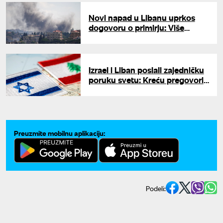
Novi napad u Libanu uprkos
dogovoru o primirju: Više
osoba ranjeno u izraelskom
udaru dronom
Izrael i Liban poslali zajedničku
poruku svetu: Kreću pregovori
o trajnom rešenju, šta predviđa
primirje?
Preuzmite mobilnu aplikaciju:
Podeli: