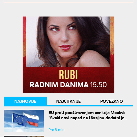
NAJNOVIJE
NAJČITANIJE
POVEZANO
EU preti pooštravanjem sankcija Moskvi:
"Svaki novi napad na Ukrajinu dodatni je
razlog za pritisak"
Pre 3 min