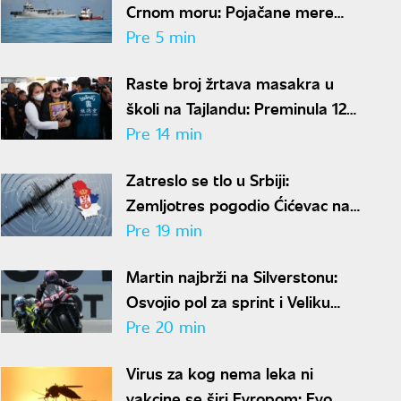
Crnom moru: Pojačane mere
zbog napada na brodove
Pre 5 min
Raste broj žrtava masakra u
školi na Tajlandu: Preminula 12-
godišnja učenica
Pre 14 min
Zatreslo se tlo u Srbiji:
Zemljotres pogodio Ćićevac na
dubini od samo dva kilometra
Pre 19 min
Martin najbrži na Silverstonu:
Osvojio pol za sprint i Veliku
nagradu Velike Britanije
Pre 20 min
Virus za kog nema leka ni
vakcine se širi Evropom: Evo