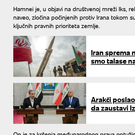
Hamnei je, u objavi na društvenoj mreži Iks, 
naveo, zločina počinjenih protiv Irana tokom s
ključnih pravnih prioriteta zemlje.
Iran sprema n
smo talase na
Arakči posla
da zaustavi Iz
On je za kršenja međunarodnog prava optužio