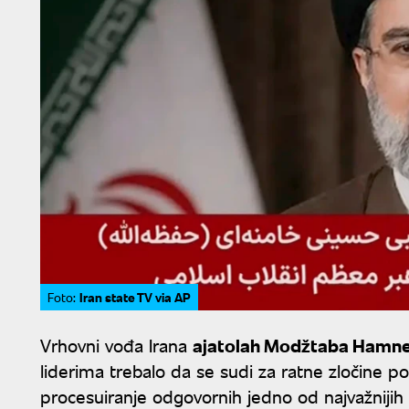
Iran state TV via AP
Foto:
Vrhovni vođa Irana
ajatolah Modžtaba Hamn
liderima trebalo da se sudi za ratne zločine po
procesuiranje odgovornih jedno od najvažnijih 