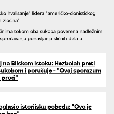
sko hvalisanje" lidera "američko-cionističkog
 zločina":
očinima tokom oba sukoba poverena nadležnim
 sprečavanju ponavljanja sličnih dela u
ilj na Bliskom istoku: Hezbolah preti
sukobom i poručuje - "Ovaj sporazum
 proći"
glasio istorijsku pobedu: "Ovo je
za Iran"