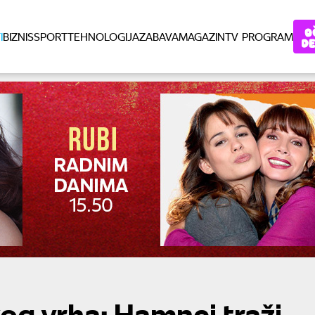
I
BIZNIS
SPORT
TEHNOLOGIJA
ZABAVA
MAGAZIN
TV PROGRAM
og vrha: Hamnei traži