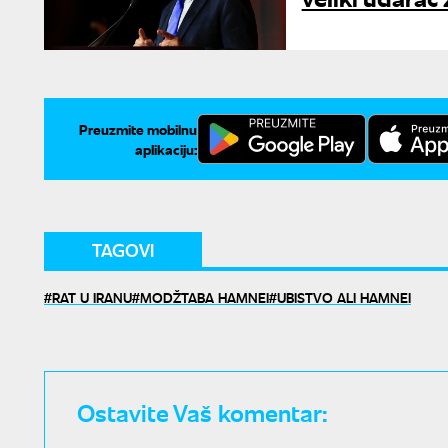
Preuzmite mobilnu
aplikaciju:
TAGOVI
RAT U IRANU
MODŽTABA HAMNEI
UBISTVO ALI HAMNEI
Ostavite Vaš komentar: