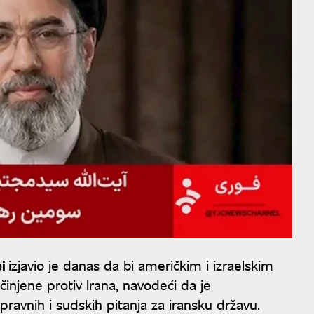
ei
izjavio je danas da bi američkim i izraelskim
činjene protiv Irana, navodeći da je
pravnih i sudskih pitanja za iransku državu.