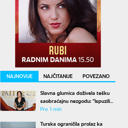
NAJNOVIJE
NAJČITANIJE
POVEZANO
Slavna glumica doživela tešku
saobraćajnu nezgodu: "Ispuzili
smo iz automobila"
Pre 1 min
Turska ograničila prolaz ka