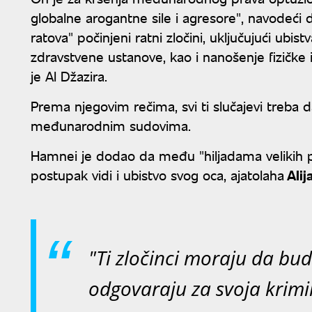
globalne arogantne sile i agresore", navodeći
ratova" počinjeni ratni zločini, uključujući ub
zdravstvene ustanove, kao i nanošenje fizičke 
je Al Džazira.
Prema njegovim rečima, svi ti slučajevi treba
međunarodnim sudovima.
Hamnei je dodao da među "hiljadama velikih pr
postupak vidi i ubistvo svog oca, ajatolaha
Alij
"Ti zločinci moraju da bud
odgovaraju za svoja krimi