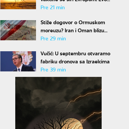
gde je najviše zaraženih
Pre 21 min
Stiže dogovor o Ormuskom
moreuzu? Iran i Oman blizu
rešenja za obnovu pomorskog
Pre 29 min
saobraćaja
Vučić: U septembru otvaramo
fabriku dronova sa Izraelcima
Pre 39 min