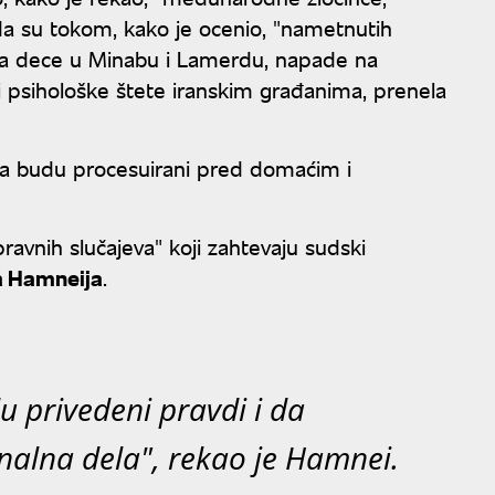
 da su tokom, kako je ocenio, "nametnutih
istva dece u Minabu i Lamerdu, napade na
i psihološke štete iranskim građanima, prenela
 da budu procesuirani pred domaćim i
avnih slučajeva" koji zahtevaju sudski
a Hamneija
.
u privedeni pravdi i da
nalna dela", rekao je Hamnei.