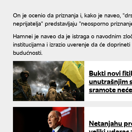
On je ocenio da priznanja i, kako je naveo, "dr
neprijatelja" predstavljaju "neosporno priznanje
Hamnei je naveo da je istraga o navodnim zl
institucijama i izrazio uverenje da će doprineti
budućnosti.
Bukti novi fit
unutrašnjim 
sramote neće
Netanjahu pro
veliki udarac 