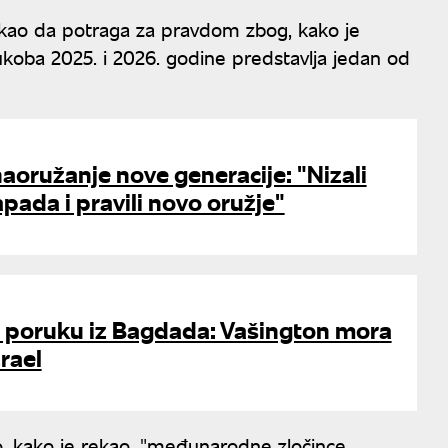
rekao da potraga za pravdom zbog, kako je
ukoba 2025. i 2026. godine predstavlja jedan od
aoružanje nove generacije: "Nizali
pada i pravili novo oružje"
o poruku iz Bagdada: Vašington mora
rael
, kako je rekao, "međunarodne zločince,