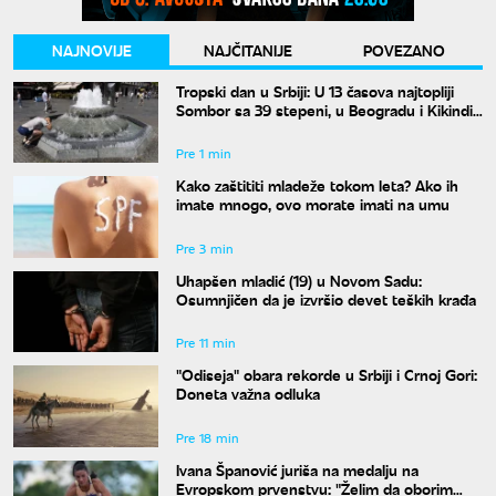
NAJNOVIJE
NAJČITANIJE
POVEZANO
Tropski dan u Srbiji: U 13 časova najtopliji
Sombor sa 39 stepeni, u Beogradu i Kikindi
38 stepeni
Pre 1 min
Kako zaštititi mladeže tokom leta? Ako ih
imate mnogo, ovo morate imati na umu
Pre 3 min
Uhapšen mladić (19) u Novom Sadu:
Osumnjičen da je izvršio devet teških krađa
Pre 11 min
"Odiseja" obara rekorde u Srbiji i Crnoj Gori:
Doneta važna odluka
Pre 18 min
Ivana Španović juriša na medalju na
Evropskom prvenstvu: "Želim da oborim