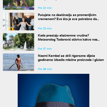
državni rekord"
Pre 22 min
Putujete na destinaciju sa promenljivim
vremenom? Evo šta je sve potrebno da
spakujete
Pre 33 min
Kada prestaju ekstremne vrućine?
Meteorolog Todorović otkriva kakvo nas
vreme očekuje do kraja avgusta
Pre 37 min
Naomi Kembel se drži rigorozne dijete
godinama: Izbacila mlečne proizvode i gluten
Pre 48 min