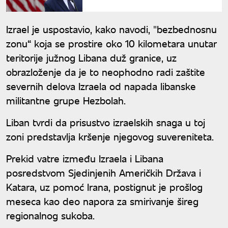
ćemo završiti posao"
Izrael je uspostavio, kako navodi, "bezbednosnu
zonu“ koja se prostire oko 10 kilometara unutar
teritorije južnog Libana duž granice, uz
obrazloženje da je to neophodno radi zaštite
severnih delova Izraela od napada libanske
militantne grupe Hezbolah.
Liban tvrdi da prisustvo izraelskih snaga u toj
zoni predstavlja kršenje njegovog suvereniteta.
Prekid vatre između Izraela i Libana
posredstvom Sjedinjenih Američkih Država i
Katara, uz pomoć Irana, postignut je prošlog
meseca kao deo napora za smirivanje šireg
regionalnog sukoba.