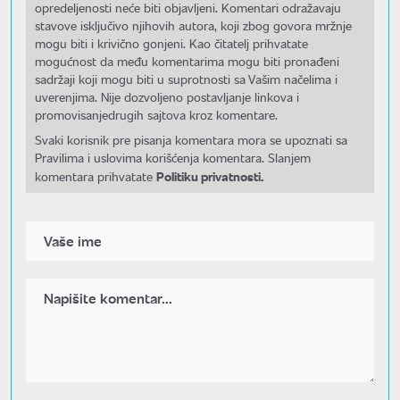
opredeljenosti neće biti objavljeni. Komentari odražavaju
stavove isključivo njihovih autora, koji zbog govora mržnje
mogu biti i krivično gonjeni. Kao čitatelj prihvatate
mogućnost da među komentarima mogu biti pronađeni
sadržaji koji mogu biti u suprotnosti sa Vašim načelima i
uverenjima. Nije dozvoljeno postavljanje linkova i
promovisanjedrugih sajtova kroz komentare.
Svaki korisnik pre pisanja komentara mora se upoznati sa
Pravilima i uslovima korišćenja komentara. Slanjem
Politiku privatnosti.
komentara prihvatate