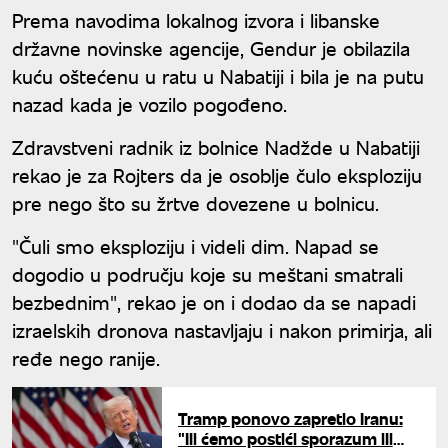
Prema navodima lokalnog izvora i libanske
državne novinske agencije, Gendur je obilazila
kuću oštećenu u ratu u Nabatiji i bila je na putu
nazad kada je vozilo pogođeno.
Zdravstveni radnik iz bolnice Nadžde u Nabatiji
rekao je za Rojters da je osoblje čulo eksploziju
pre nego što su žrtve dovezene u bolnicu.
"Čuli smo eksploziju i videli dim. Napad se
dogodio u području koje su meštani smatrali
bezbednim", rekao je on i dodao da se napadi
izraelskih dronova nastavljaju i nakon primirja, ali
ređe nego ranije.
Tramp ponovo zapretio Iranu:
"Ili ćemo postići sporazum ili