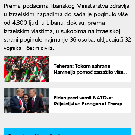
Prema podacima libanskog Ministarstva zdravlja,
u izraelskim napadima do sada je poginulo više
od 4.300 ljudi u Libanu, dok su, prema
izraelskim vlastima, u sukobima na izraelskoj
strani poginule najmanje 36 osoba, uključujući 32
vojnika i četiri civila.
Teheran: Tokom sahrane
Hamneija pomoć zatražilo više
od 34.000 ljudi, nije bilo
smrtnih slučajeva
Fidan pred samit NATO-a:
Prijateljstvo Erdogana i Trampa
moglo bi da ublaži tenzije u
Alijansi