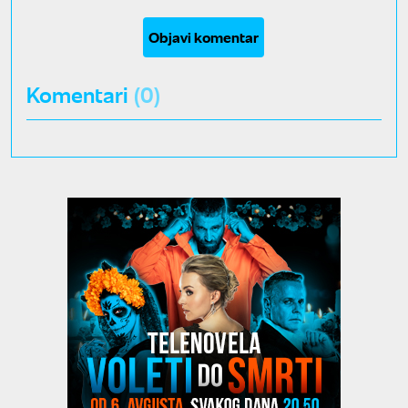
Objavi komentar
Komentari
(0)