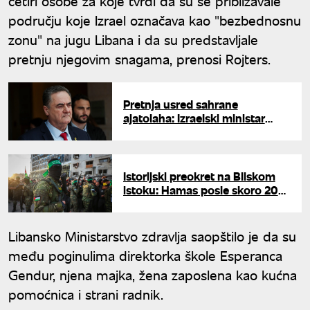
četiri osobe za koje tvrdi da su se približavale
području koje Izrael označava kao "bezbednosnu
zonu" na jugu Libana i da su predstavljale
pretnju njegovim snagama, prenosi Rojters.
Pretnja usred sahrane
ajatolaha: Izraelski ministar
odbrane poručio Teheranu -
"Proći ćete kao Hamnei"
Istorijski preokret na Bliskom
istoku: Hamas posle skoro 20
godina raspušta vladu i predaje
vlast u Gazi
Libansko Ministarstvo zdravlja saopštilo je da su
među poginulima direktorka škole Esperanca
Gendur, njena majka, žena zaposlena kao kućna
pomoćnica i strani radnik.