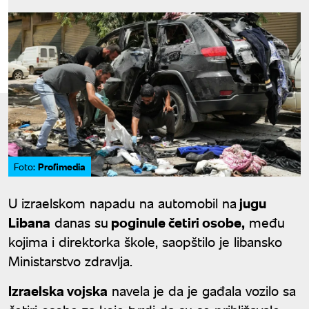
Profimedia
Foto:
U izraelskom napadu na automobil na
jugu
Libana
danas su
poginule četiri osobe,
među
kojima i direktorka škole, saopštilo je libansko
Ministarstvo zdravlja.
Izraelska vojska
navela je da je gađala vozilo sa