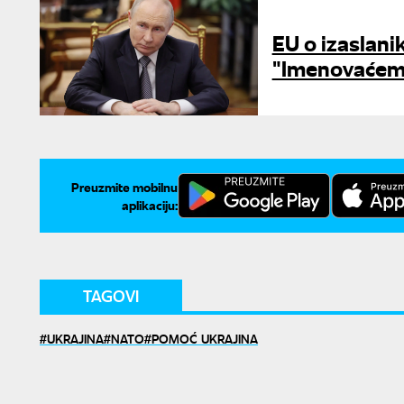
EU o izaslani
"Imenovaćemo
Preuzmite mobilnu
aplikaciju:
TAGOVI
UKRAJINA
NATO
POMOĆ UKRAJINA