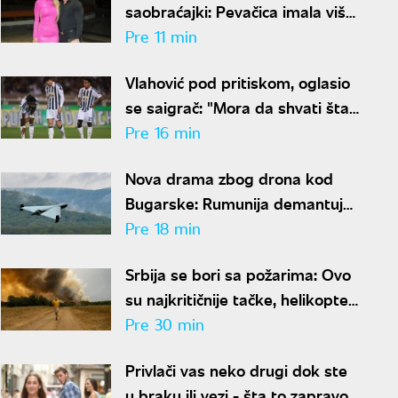
saobraćajki: Pevačica imala više
sreće
Pre 11 min
Vlahović pod pritiskom, oglasio
se saigrač: "Mora da shvati šta
želi i da se fokusira"
Pre 16 min
Nova drama zbog drona kod
Bugarske: Rumunija demantuje
da je letelica ušla iz njenog
Pre 18 min
vazdušnog prostora
Srbija se bori sa požarima: Ovo
su najkritičnije tačke, helikopteri
danima gase vatru
Pre 30 min
Privlači vas neko drugi dok ste
u braku ili vezi - šta to zapravo