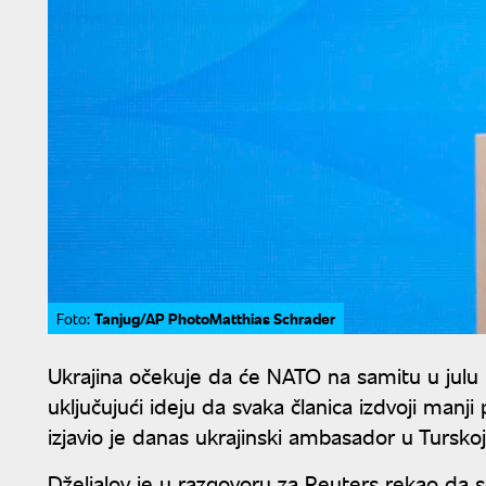
Tanjug/AP PhotoMatthias Schrader
Foto:
Ukrajina očekuje da će NATO na samitu u julu 
uključujući ideju da svaka članica izdvoji manj
izjavio je danas ukrajinski ambasador u Tursko
Dželjalov je u razgovoru za Reuters rekao da 