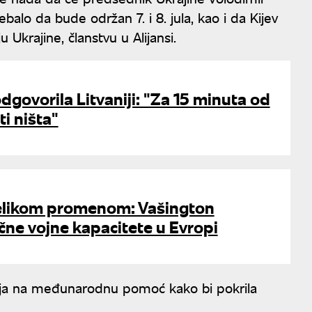
balo da bude održan 7. i 8. jula, kao i da Kijev
 Ukrajine, članstvu u Alijansi.
odgovorila Litvaniji: "Za 15 minuta od
i ništa"
elikom promenom: Vašington
čne vojne kapacitete u Evropi
lanja na međunarodnu pomoć kako bi pokrila