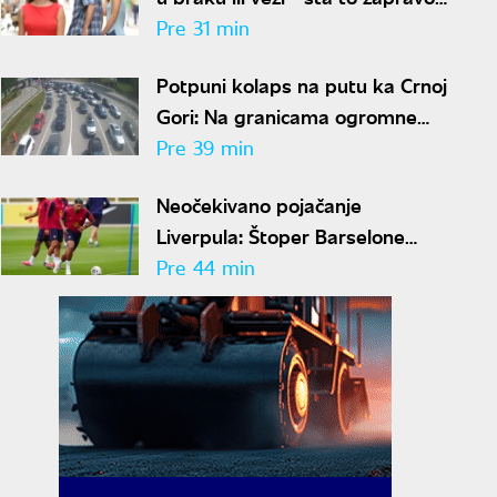
znači?
Pre 31 min
Potpuni kolaps na putu ka Crnoj
Gori: Na granicama ogromne
gužve, vozači upozoravaju na
Pre 39 min
jednu stvar
Neočekivano pojačanje
Liverpula: Štoper Barselone
stiže na Enfild
Pre 44 min