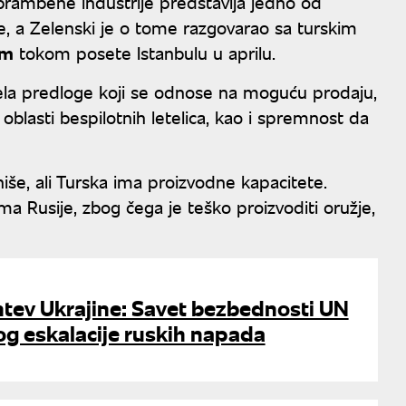
brambene industrije predstavlja jedno od
ke, a Zelenski je o tome razgovarao sa turskim
om
tokom posete Istanbulu u aprilu.
nela predloge koji se odnose na moguću prodaju,
 oblasti bespilotnih letelica, kao i spremnost da
iše, ali Turska ima proizvodne kapacitete.
 Rusije, zbog čega je teško proizvoditi oružje,
htev Ukrajine: Savet bezbednosti UN
og eskalacije ruskih napada