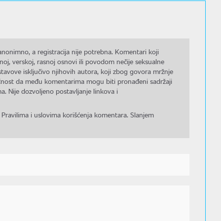
nonimno, a registracija nije potrebna. Komentari koji
noj, verskoj, rasnoj osnovi ili povodom nečije seksualne
stavove isključivo njihovih autora, koji zbog govora mržnje
gućnost da među komentarima mogu biti pronađeni sadržaji
a. Nije dozvoljeno postavljanje linkova i
 Pravilima i uslovima korišćenja komentara. Slanjem