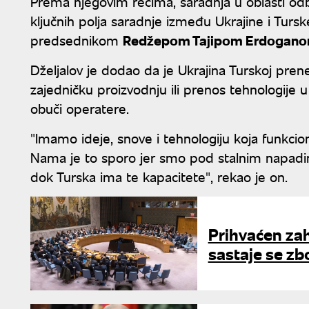
Prema njegovim rečima, saradnja u oblasti od
ključnih polja saradnje između Ukrajine i Turs
predsednikom
Redžepom Tajipom Erdogan
Dželjalov je dodao da je Ukrajina Turskoj pre
zajedničku proizvodnju ili prenos tehnologije u
obuči operatere.
"Imamo ideje, snove i tehnologiju koja funkcion
Nama je to sporo jer smo pod stalnim napadima
dok Turska ima te kapacitete", rekao je on.
Prihvaćen za
sastaje se zb