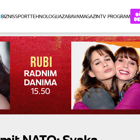
I
BIZNIS
SPORT
TEHNOLOGIJA
ZABAVA
MAGAZIN
TV PROGRAM
samit NATO: Svaka