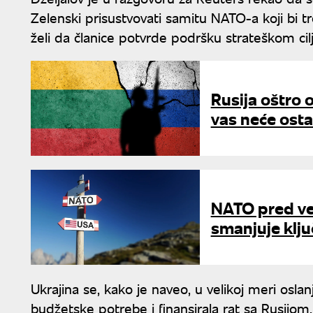
Zelenski prisustvovati samitu NATO-a koji bi tre
želi da članice potvrde podršku strateškom cilju
Rusija oštro 
vas neće ostat
NATO pred v
smanjuje klju
Ukrajina se, kako je naveo, u velikoj meri os
budžetske potrebe i finansirala rat sa Rusijom.