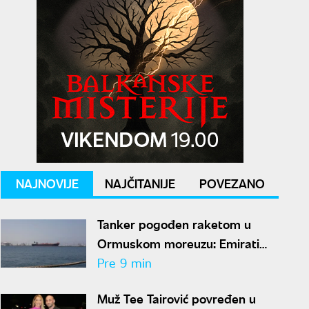
NAJNOVIJE
NAJČITANIJE
POVEZANO
Tanker pogođen raketom u
Ormuskom moreuzu: Emirati
optužili Iran za napad
Pre 9 min
Muž Tee Tairović povređen u