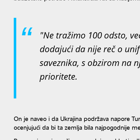
"Ne tražimo 100 odsto, već
dodajući da nije reč o un
saveznika, s obzirom na 
prioritete.
On je naveo i da Ukrajina podržava napore Tu
ocenjujući da bi ta zemlja bila najpogodnije m