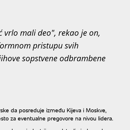
 vrlo mali deo", rekao je on,
iformnom pristupu svih
njihove sopstvene odbrambene
rske da posreduje između Kijeva i Moskve,
esto za eventualne pregovore na nivou lidera.