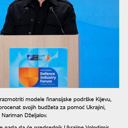
razmotriti modele finansijske podrške Kijevu,
i procenat svojih budžeta za pomoć Ukrajini,
j Nariman Dželjalov.
se nada da će predsednik Ukrajine Volodimir