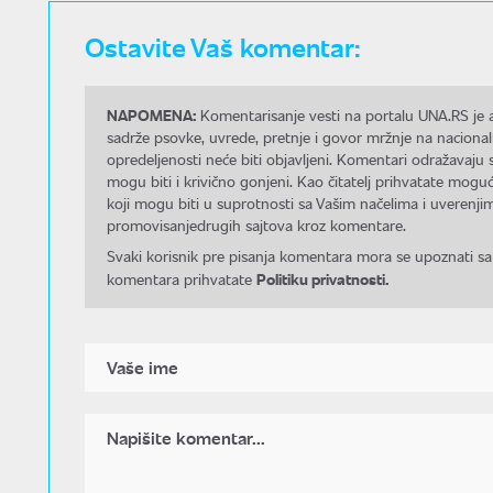
Ostavite Vaš komentar:
NAPOMENA:
Komentarisanje vesti na portalu UNA.RS je a
sadrže psovke, uvrede, pretnje i govor mržnje na nacional
opredeljenosti neće biti objavljeni. Komentari odražavaju 
mogu biti i krivično gonjeni. Kao čitatelj prihvatate mo
koji mogu biti u suprotnosti sa Vašim načelima i uverenjim
promovisanjedrugih sajtova kroz komentare.
Svaki korisnik pre pisanja komentara mora se upoznati sa
Politiku privatnosti.
komentara prihvatate