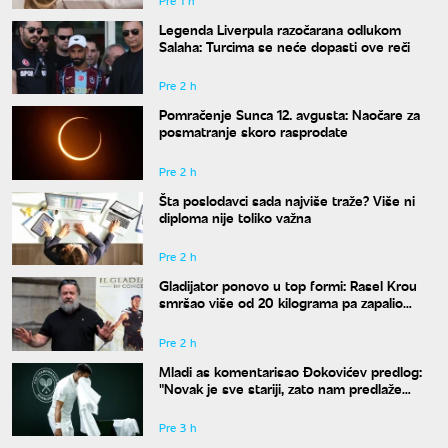
Pre 1 h
Legenda Liverpula razočarana odlukom
Salaha: Turcima se neće dopasti ove reči
Pre 2 h
Pomračenje Sunca 12. avgusta: Naočare za
posmatranje skoro rasprodate
Pre 2 h
Šta poslodavci sada najviše traže? Više ni
diploma nije toliko važna
Pre 2 h
Gladijator ponovo u top formi: Rasel Krou
smršao više od 20 kilograma pa zapalio
društvene mreže novim izgledom
Pre 2 h
Mladi as komentarisao Đokovićev predlog:
"Novak je sve stariji, zato nam predlaže
kraće mečeve"
Pre 3 h