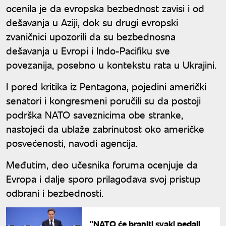
ocenila je da evropska bezbednost zavisi i od
dešavanja u Aziji, dok su drugi evropski
zvaničnici upozorili da su bezbednosna
dešavanja u Evropi i Indo-Pacifiku sve
povezanija, posebno u kontekstu rata u Ukrajini.
I pored kritika iz Pentagona, pojedini američki
senatori i kongresmeni poručili su da postoji
podrška NATO saveznicima obe stranke,
nastojeći da ublaže zabrinutost oko američke
posvećenosti, navodi agencija.
Međutim, deo učesnika foruma ocenjuje da
Evropa i dalje sporo prilagođava svoj pristup
odbrani i bezbednosti.
"NATO će braniti svaki pedalj