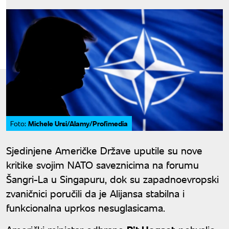
Michele Ursi/Alamy/Profimedia
Foto:
Sjedinjene Američke Države uputile su nove
kritike svojim NATO saveznicima na forumu
Šangri-La u Singapuru, dok su zapadnoevropski
zvaničnici poručili da je Alijansa stabilna i
funkcionalna uprkos nesuglasicama.