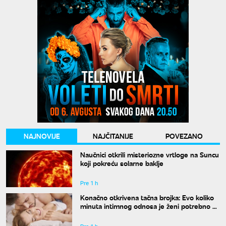
NAJNOVIJE
NAJČITANIJE
POVEZANO
Naučnici otkrili misteriozne vrtloge na Suncu
koji pokreću solarne baklje
Pre 1 h
Konačno otkrivena tačna brojka: Evo koliko
minuta intimnog odnosa je ženi potrebno da
bi bila potpuno zadovoljna