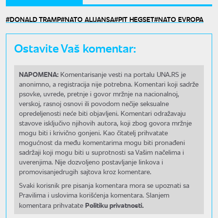
DONALD TRAMP
NATO ALIJANSA
PIT HEGSET
NATO EVROPA
Ostavite Vaš komentar:
NAPOMENA:
Komentarisanje vesti na portalu UNA.RS je
anonimno, a registracija nije potrebna. Komentari koji sadrže
psovke, uvrede, pretnje i govor mržnje na nacionalnoj,
verskoj, rasnoj osnovi ili povodom nečije seksualne
opredeljenosti neće biti objavljeni. Komentari odražavaju
stavove isključivo njihovih autora, koji zbog govora mržnje
mogu biti i krivično gonjeni. Kao čitatelj prihvatate
mogućnost da među komentarima mogu biti pronađeni
sadržaji koji mogu biti u suprotnosti sa Vašim načelima i
uverenjima. Nije dozvoljeno postavljanje linkova i
promovisanjedrugih sajtova kroz komentare.
Svaki korisnik pre pisanja komentara mora se upoznati sa
Pravilima i uslovima korišćenja komentara. Slanjem
Politiku privatnosti.
komentara prihvatate