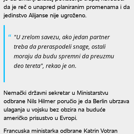
da je reč o unapred planiranim promenama i da
jedinstvo Alijanse nije ugroženo.
"U zrelom savezu, ako jedan partner
treba da preraspodeli snage, ostali
moraju da budu spremni da preuzmu
deo tereta", rekao je on.
Nemački državni sekretar u Ministarstvu
odbrane Nils Hilmer poručio je da Berlin ubrzava
ulaganja u vojsku bez obzira na buduće
američko prisustvo u Evropi.
Francuska ministarka odbrane Katrin Votran