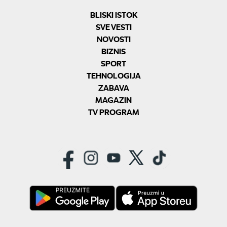
BLISKI ISTOK
SVE VESTI
NOVOSTI
BIZNIS
SPORT
TEHNOLOGIJA
ZABAVA
MAGAZIN
TV PROGRAM