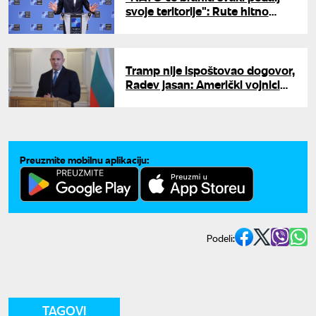
svoje teritorije": Rute hitno
reagovao nakon incidenta u
Rumuniji
Tramp nije ispoštovao dogovor,
Radev jasan: Američki vojnici
moraju da napuste Bugarsku
Preuzmite mobilnu aplikaciju:
Podeli:
TAGOVI