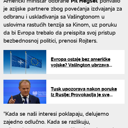
Američki ministar odbrane
Pit Hegset
pohvalio
je azijske partnere zbog povećanja izdvajanja za
odbranu i usklađivanja sa Vašingtonom u
uslovima rastućih tenzija sa Kinom, uz poruku
da bi Evropa trebalo da preispita svoj pristup
bezbednosnoj politici, prenosi Rojters.
Evropa ostaje bez američke
vojske? Vašington ubrzava
povlačenje trupa iz NATO baza
Tusk upozorava nakon poruke
iz Rusije: Provokacija je sve
više, NATO mora ozbiljno da
shvati pretnje
"Kada se naši interesi poklapaju, delujemo
zajedno odlučno. Kada se razlikuju,