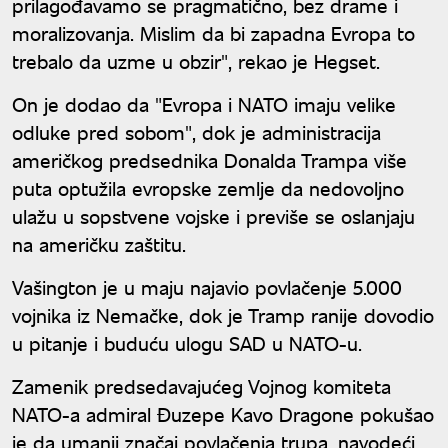
prilagođavamo se pragmatično, bez drame i
moralizovanja. Mislim da bi zapadna Evropa to
trebalo da uzme u obzir", rekao je Hegset.
On je dodao da "Evropa i NATO imaju velike
odluke pred sobom", dok je administracija
američkog predsednika Donalda Trampa više
puta optužila evropske zemlje da nedovoljno
ulažu u sopstvene vojske i previše se oslanjaju
na američku zaštitu.
Vašington je u maju najavio povlačenje 5.000
vojnika iz Nemačke, dok je Tramp ranije dovodio
u pitanje i buduću ulogu SAD u NATO-u.
Zamenik predsedavajućeg Vojnog komiteta
NATO-a admiral Đuzepe Kavo Dragone pokušao
je da umanji značaj povlačenja trupa, navodeći