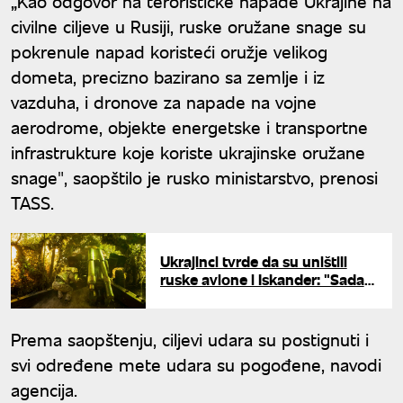
„Kao odgovor na terorističke napade Ukrajine na
civilne ciljeve u Rusiji, ruske oružane snage su
pokrenule napad koristeći oružje velikog
dometa, precizno bazirano sa zemlje i iz
vazduha, i dronove za napade na vojne
aerodrome, objekte energetske i transportne
infrastrukture koje koriste ukrajinske oružane
snage", saopštilo je rusko ministarstvo, prenosi
TASS.
Ukrajinci tvrde da su uništili
ruske avione i Iskander: "Sada
su nepokretna imovina"
Prema saopštenju, ciljevi udara su postignuti i
svi određene mete udara su pogođene, navodi
agencija.