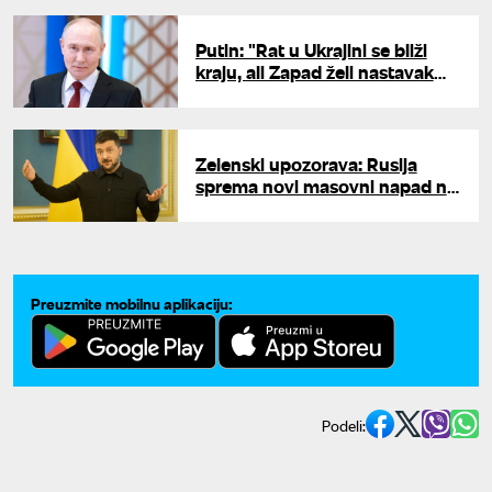
Putin: "Rat u Ukrajini se bliži
kraju, ali Zapad želi nastavak
sukoba"
Zelenski upozorava: Rusija
sprema novi masovni napad na
Ukrajinu - važan zajednički
odgovor
Preuzmite mobilnu aplikaciju:
Podeli: