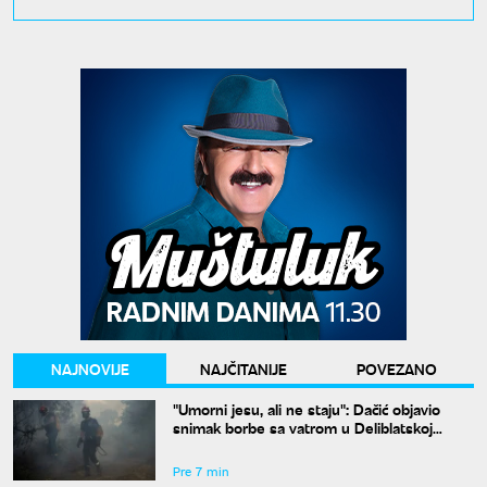
NAJNOVIJE
NAJČITANIJE
POVEZANO
"Umorni jesu, ali ne staju": Dačić objavio
snimak borbe sa vatrom u Deliblatskoj
peščari
Pre 7 min