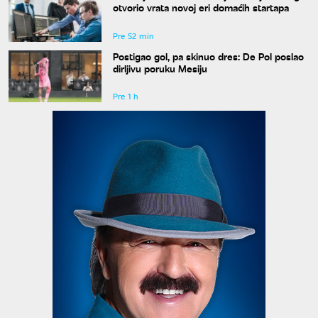
otvorio vrata novoj eri domaćih startapa
Pre 52 min
Postigao gol, pa skinuo dres: De Pol poslao
dirljivu poruku Mesiju
Pre 1 h