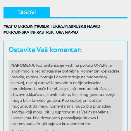
TAGOVI
RAT U UKRAJINI
RUSIJA I UKRAJINA
RUSKJI NAPAD
UKRAJINSKA INFRASTRUKTURA NAPAD
Ostavite Vaš komentar:
NAPOMENA:
Komentarisanje vesti na portalu UNA.RS je
anonimno, a registracija nije potrebna. Komentari koji sadrže
psovke, uvrede, pretnje i govor mržnje na nacionalnoj,
verskoj, rasnoj osnovi ili povodom nečije seksualne
opredeljenosti neće biti objavljeni. Komentari odražavaju
stavove isključivo njihovih autora, koji zbog govora mržnje
mogu biti i krivično gonjeni. Kao čitatelj prihvatate
mogućnost da među komentarima mogu biti pronađeni
sadržaji koji mogu biti u suprotnosti sa Vašim načelima i
uverenjima. Nije dozvoljeno postavljanje linkova i
promovisanjedrugih sajtova kroz komentare.