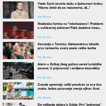
Vladn Savić otvorio dušu o ljubavnom krahu:
"NIsmo želeli da se rastanemo, ali..."
Pre 16 min
Mađarska forinta na "rolerkosteru": Problemi
u nuklearnoj elektrani Pakš dodatno tresu
valutu
Pre 23 min
Senzacija u Torontu: Aleksandrova izbacila
prvu teniserku sveta posle velike borbe
Pre 30 min
Alarm u Grčkoj zbog požara usred turističke
sezone: U pripravnoti i omiljena letovališta
Pre 36 min
Zvezde spremaju veliki preokret za ova dva
znaka: Jedno putovanje menja njihov život
Pre 44 min
Do milijarde dolara iz Srbije: Prvi "jednorog"