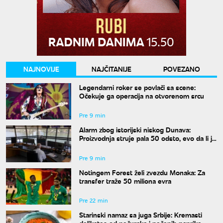
NAJNOVIJE
NAJČITANIJE
POVEZANO
Legendarni roker se povlači sa scene:
Očekuje ga operacija na otvorenom srcu
Pre 9 min
Alarm zbog istorijski niskog Dunava:
Proizvodnja struje pala 50 odsto, evo da li je
snabdevanje ugroženo
Pre 9 min
Notingem Forest želi zvezdu Monaka: Za
transfer traže 50 miliona evra
Pre 22 min
Starinski namaz sa juga Srbije: Kremasti