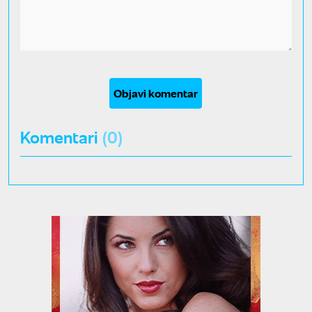
Objavi komentar
Komentari
(0)