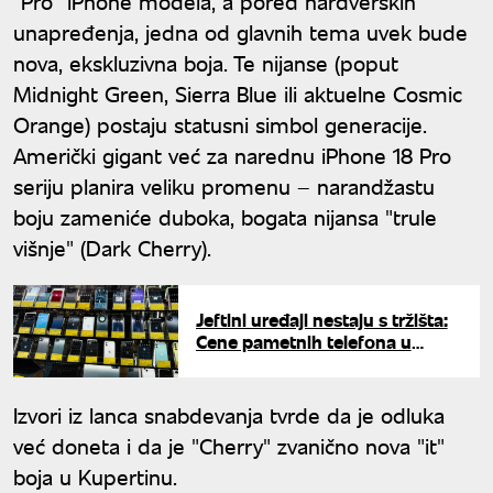
"Pro" iPhone modela, a pored hardverskih
unapređenja, jedna od glavnih tema uvek bude
nova, ekskluzivna boja. Te nijanse (poput
Midnight Green, Sierra Blue ili aktuelne Cosmic
Orange) postaju statusni simbol generacije.
Američki gigant već za narednu iPhone 18 Pro
seriju planira veliku promenu – narandžastu
boju zameniće duboka, bogata nijansa "trule
višnje" (Dark Cherry).
Jeftini uređaji nestaju s tržišta:
Cene pametnih telefona u
Evropi dostigle novi rekord
Izvori iz lanca snabdevanja tvrde da je odluka
već doneta i da je "Cherry" zvanično nova "it"
boja u Kupertinu.