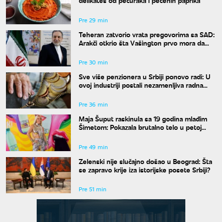
delikates od pečuraka i pečenih paprika
Pre 29 min
Teheran zatvorio vrata pregovorima sa SAD:
Arakči otkrio šta Vašington prvo mora da
uradi
Pre 30 min
Sve više penzionera u Srbiji ponovo radi: U
ovoj industriji postali nezamenljiva radna
snaga
Pre 36 min
Maja Šuput raskinula sa 19 godina mlađim
Šimetom: Pokazala brutalno telo u petoj
deceniji
Pre 49 min
Zelenski nije slučajno došao u Beograd: Šta
se zapravo krije iza istorijske posete Srbiji?
Pre 51 min