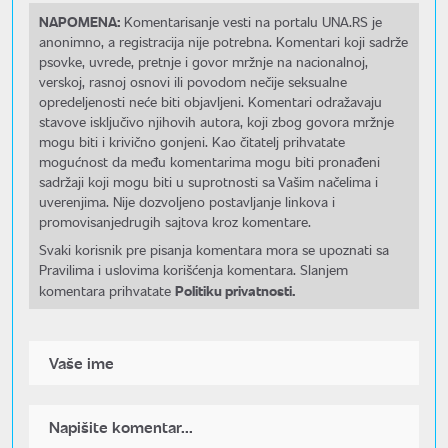
NAPOMENA:
Komentarisanje vesti na portalu UNA.RS je
anonimno, a registracija nije potrebna. Komentari koji sadrže
psovke, uvrede, pretnje i govor mržnje na nacionalnoj,
verskoj, rasnoj osnovi ili povodom nečije seksualne
opredeljenosti neće biti objavljeni. Komentari odražavaju
stavove isključivo njihovih autora, koji zbog govora mržnje
mogu biti i krivično gonjeni. Kao čitatelj prihvatate
mogućnost da među komentarima mogu biti pronađeni
sadržaji koji mogu biti u suprotnosti sa Vašim načelima i
uverenjima. Nije dozvoljeno postavljanje linkova i
promovisanjedrugih sajtova kroz komentare.
Svaki korisnik pre pisanja komentara mora se upoznati sa
Pravilima i uslovima korišćenja komentara. Slanjem
Politiku privatnosti.
komentara prihvatate