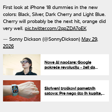
First look at iPhone 18 dummies in the new
colors: Black, Silver, Dark Cherry and Light Blue.
Cherry will probably be the next hit, orange did
very well.
pic.twitter.com/2qpZDA7oEK
— Sonny Dickson (@SonnyDickson)
May 29,
2026
Nove AI naočare: Google
pokreće revoluciju - želi da
zameni telefon glasovnim
komandama
Skriveni troškovi pametnih
satova: Pre nego što ih kupite,
razmotrite ova tri nedostatka