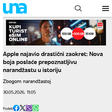
Apple najavio drastični zaokret: Nova
boja poslaće prepoznatljivu
narandžastu u istoriju
Zbogom narandžastoj
30.05.2026. 11:05
Podeli: