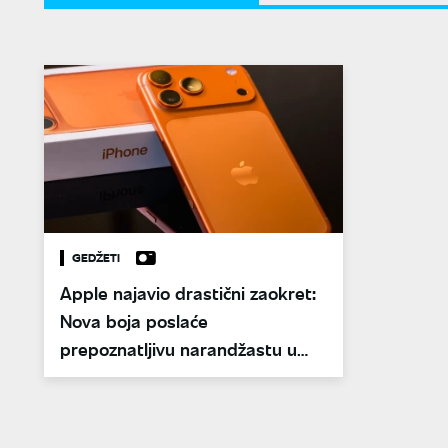
GEDŽETI
Apple najavio drastični zaokret:
Nova boja poslaće
prepoznatljivu narandžastu u
istoriju