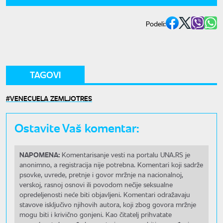
Podeli:
TAGOVI
VENECUELA ZEMLJOTRES
Ostavite Vaš komentar:
NAPOMENA:
Komentarisanje vesti na portalu UNA.RS je
anonimno, a registracija nije potrebna. Komentari koji sadrže
psovke, uvrede, pretnje i govor mržnje na nacionalnoj,
verskoj, rasnoj osnovi ili povodom nečije seksualne
opredeljenosti neće biti objavljeni. Komentari odražavaju
stavove isključivo njihovih autora, koji zbog govora mržnje
mogu biti i krivično gonjeni. Kao čitatelj prihvatate