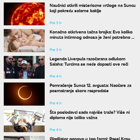
Naučnici otkrili misteriozne vrtloge na Suncu
koji pokreću solarne baklje
Pre 3 h
Konačno otkrivena tačna brojka: Evo koliko
minuta intimnog odnosa je ženi potrebno da
bi bila potpuno zadovoljna
Pre 3 h
Legenda Liverpula razočarana odlukom
Salaha: Turcima se neće dopasti ove reči
Pre 4 h
Pomračenje Sunca 12. avgusta: Naočare za
posmatranje skoro rasprodate
Pre 4 h
Šta poslodavci sada najviše traže? Više ni
diploma nije toliko važna
Pre 4 h
Gladijator ponovo u top formi: Rasel Krou