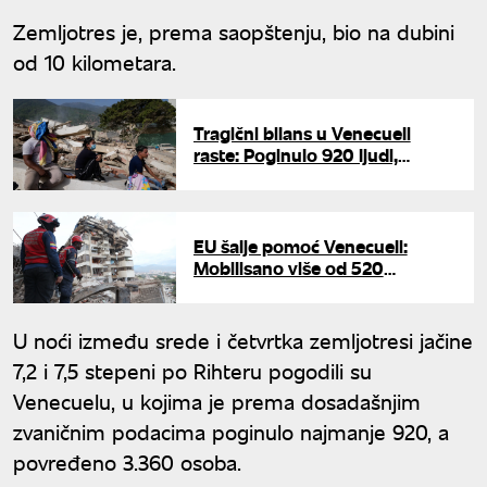
Zemljotres je, prema saopštenju, bio na dubini
od 10 kilometara.
Tragični bilans u Venecueli
raste: Poginulo 920 ljudi,
povređeno 3.360
EU šalje pomoć Venecueli:
Mobilisano više od 520
pripadnika spasilačkih službi iz
osam država
U noći između srede i četvrtka zemljotresi jačine
7,2 i 7,5 stepeni po Rihteru pogodili su
Venecuelu, u kojima je prema dosadašnjim
zvaničnim podacima poginulo najmanje 920, a
povređeno 3.360 osoba.