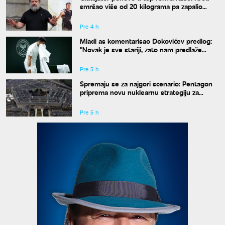
smršao više od 20 kilograma pa zapalio
društvene mreže novim izgledom
Pre 4 h
Mladi as komentarisao Đokovićev predlog:
"Novak je sve stariji, zato nam predlaže
kraće mečeve"
Pre 5 h
Spremaju se za najgori scenario: Pentagon
priprema novu nuklearnu strategiju za
eventualni sukob sa Rusijom i Kinom
Pre 5 h