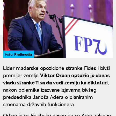
Profimedia
Foto:
Lider mađarske opozicione stranke Fides i bivši
premijer zemlje
Viktor Orban optužio je danas
vladu stranke Tisa da vodi zemlju ka diktaturi
,
nakon polemike izazvane izjavama bivšeg
predsednika Janoša Adera o planiranim
smenama državnih funkcionera.
Orban je na Fejsbuku naveo da se Ader zalagao