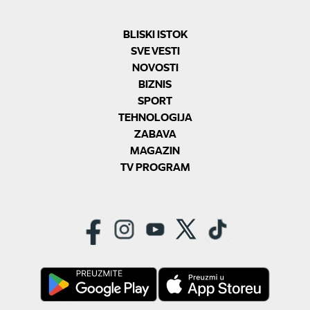
BLISKI ISTOK
SVE VESTI
NOVOSTI
BIZNIS
SPORT
TEHNOLOGIJA
ZABAVA
MAGAZIN
TV PROGRAM