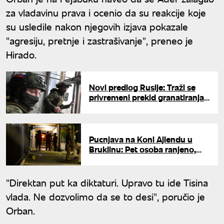
za vladavinu prava i ocenio da su reakcije koje
su usledile nakon njegovih izjava pokazale
"agresiju, pretnje i zastrašivanje", preneo je
Hirado.
Novi predlog Rusije: Traži se
privremeni prekid granatiranja
nakon tvrdnji o zauzimanju
Kostjantinovke
Pucnjava na Koni Ajlendu u
Bruklinu: Pet osoba ranjeno,
napadač u bekstvu
"Direktan put ka diktaturi. Upravo tu ide Tisina
vlada. Ne dozvolimo da se to desi", poručio je
Orban.