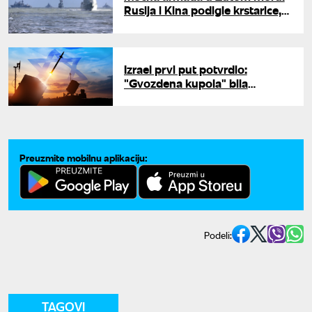
Rusija i Kina podigle krstarice,
razarače i podmornice pred
obalom Ćingdaoa
Izrael prvi put potvrdio:
"Gvozdena kupola" bila
raspoređena u UAE tokom rata
s Iranom
Preuzmite mobilnu aplikaciju:
Podeli:
TAGOVI