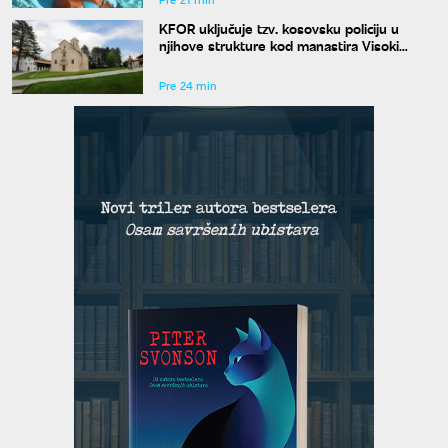
KFOR uključuje tzv. kosovsku policiju u
njihove strukture kod manastira Visoki
Dečani
Pre 24 min