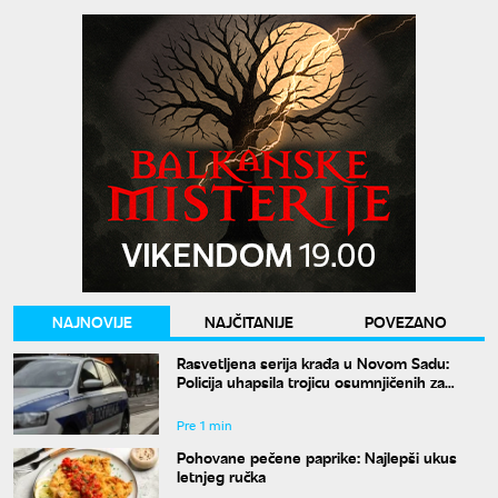
NAJNOVIJE
NAJČITANIJE
POVEZANO
Rasvetljena serija krađa u Novom Sadu:
Policija uhapsila trojicu osumnjičenih za
teško krivično delo
Pre 1 min
Pohovane pečene paprike: Najlepši ukus
letnjeg ručka