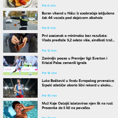
Pre 6 min
Buran vikend u Nišu: Iz saobraćaja isključeno
čak 44 vozača pod dejstvom alkohola
Pre 8 min
Prvi sastanak o minimalcu bez rezultata:
Vlada predlaže 9,2 odsto više, sindikati traže
dvocifren rast za 2027. godinu
Pre 12 min
Zanimljiv posao u Premijer ligi: Everton i
Kristal Palas zamenili igrače
Pre 16 min
Luka Bošković u finalu Evropskog prvenstva:
Srpski atletičar oborio lični rekord u skoku
udalj
Pre 19 min
Muž Kaje Ostojić istetovirao njen lik na ruci:
Procenite da li liči na pevačicu
Pre 21 min