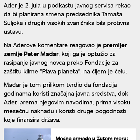
Ader je 2. jula u podkastu javnog servisa rekao
da bi planirana smena predsednika Tamaša
Suljoka i drugih visokih zvaničnika bila protivna
ustavu.
Na Aderove komentare reagovao je
premijer
zemlje Peter Mađar
, koji ga je optužio za
rasipanje javnog novca preko Fondacije za
zaštitu klime "Plava planeta", na čijem je čelu.
Mađar je tom prilikom tvrdio da fondacija
godinama koristi značajna javna sredstva, dok
Ader, prema njegovim navodima, prima visoku
mesečnu naknadu i koristi druge pogodnosti
koje finansira država.
Moćna armada u Žutom moru: