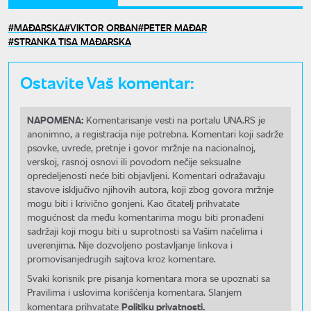
MAĐARSKA
VIKTOR ORBAN
PETER MAĐAR
STRANKA TISA MAĐARSKA
Ostavite Vaš komentar:
NAPOMENA:
Komentarisanje vesti na portalu UNA.RS je
anonimno, a registracija nije potrebna. Komentari koji sadrže
psovke, uvrede, pretnje i govor mržnje na nacionalnoj,
verskoj, rasnoj osnovi ili povodom nečije seksualne
opredeljenosti neće biti objavljeni. Komentari odražavaju
stavove isključivo njihovih autora, koji zbog govora mržnje
mogu biti i krivično gonjeni. Kao čitatelj prihvatate
mogućnost da među komentarima mogu biti pronađeni
sadržaji koji mogu biti u suprotnosti sa Vašim načelima i
uverenjima. Nije dozvoljeno postavljanje linkova i
promovisanjedrugih sajtova kroz komentare.
Svaki korisnik pre pisanja komentara mora se upoznati sa
Pravilima i uslovima korišćenja komentara. Slanjem
Politiku privatnosti.
komentara prihvatate