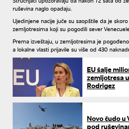
Stručnjaci upozoravaju da nakon 72 sata od ze
ruševina naglo opadaju.
Ujedinjene nacije juče su saopštile da je sko
zemljotresima koji su pogodili sever Venecuele 
Prema izveštaju, u zemljotresima je pogođeno
a lokalne vlasti prijavile su više od 430 naknad
EU šalje mil
zemljotresa u
Rodrigez
Novo čudo u V
pod ruševina