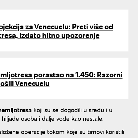
ojekcija za Venecuelu: Preti više od
resa, izdato hitno upozorenje
emljotresa porastao na 1.450: Razorni
ošili Venecuelu
zemljotresa
koji su se dogodili u sredu i u
 hiljade osoba i dalje vode kao nestale.
složene operacije tokom koje su timovi koristili