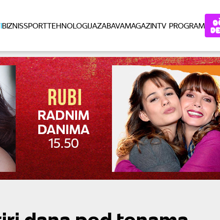
I
BIZNIS
SPORT
TEHNOLOGIJA
ZABAVA
MAGAZIN
TV PROGRAM
etiri dana pod tonama