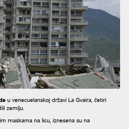
ade
u venecuelanskoj državi La Gvaira, četiri
li zemlju.
tnim maskama na licu, iznesena su na