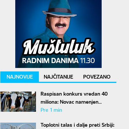
NAJNOVIJE
NAJČITANIJE
POVEZANO
Raspisan konkurs vredan 40
miliona: Novac namenjen
stočarima u Vojvodini
Pre 1 min
Toplotni talas i dalje preti Srbiji: