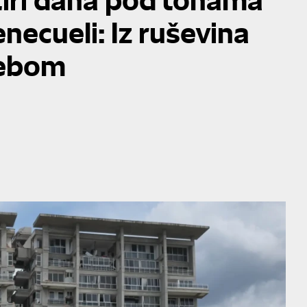
necueli: Iz ruševina
bebom