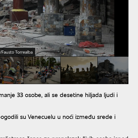
/Fausto Torrealba
je 33 osobe, ali se desetine hiljada ljudi i
 pogodili su Venecuelu u noći između srede i