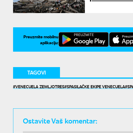
Preuzmite mobilnu
aplikaciju:
TAGOVI
VENECUELA ZEMLJOTRES
SPASILAČKE EKIPE VENECUELA
SP
Ostavite Vaš komentar: