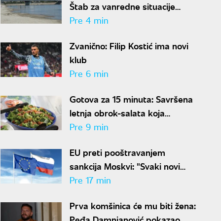
Štab za vanredne situacije
zabranio nepotrebnu potrošnju
Pre 4 min
vode
Zvanično: Filip Kostić ima novi
klub
Pre 6 min
Gotova za 15 minuta: Savršena
letnja obrok-salata koja
osvežava, dugo drži sitost i ima
Pre 9 min
malo kalorija
EU preti pooštravanjem
sankcija Moskvi: "Svaki novi
napad na Ukrajinu dodatni je
Pre 17 min
razlog za pritisak"
Prva komšinica će mu biti žena:
Peđa Damnjanović pokazao