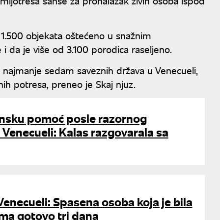
mljotresa šanse za pronalazak živih osoba ispod
ro 1.500 objekata oštećeno u snažnim
i da je više od 3.100 porodica raseljeno.
 najmanje sedam saveznih država u Venecueli,
nih potresa, preneo je Skaj njuz.
ionsku pomoć posle razornog
 Venecueli: Kalas razgovarala sa
enecueli: Spasena osoba koja je bila
ma gotovo tri dana