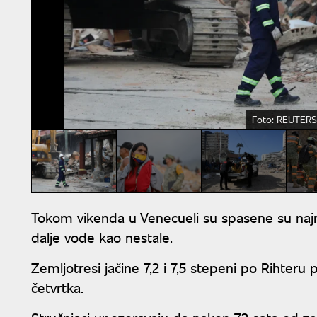
Foto: REUTERS
Tokom vikenda u Venecueli su spasene su najman
dalje vode kao nestale.
Zemljotresi jačine 7,2 i 7,5 stepeni po Rihteru
četvrtka.