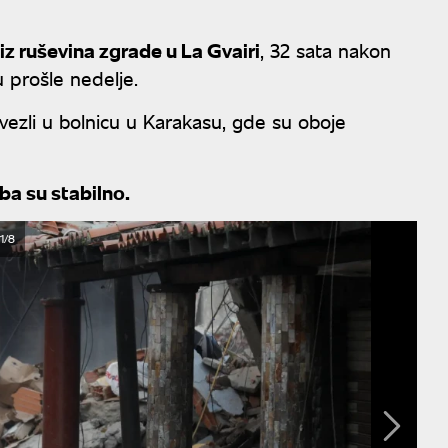
iz ruševina zgrade u La Gvairi
, 32 sata nakon
u prošle nedelje.
revezli u bolnicu u Karakasu, gde su oboje
ba su stabilno.
1/8