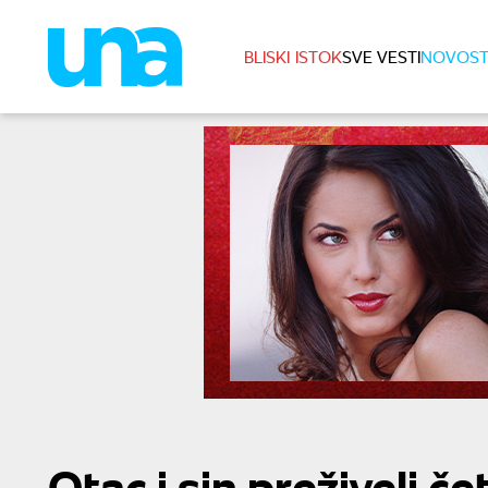
BLISKI ISTOK
SVE VESTI
NOVOST
Otac i sin preživeli č