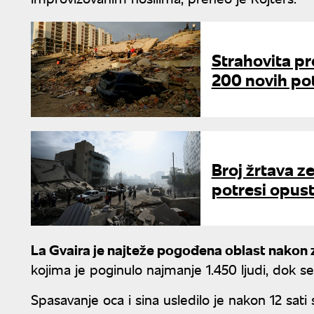
Strahovita pr
200 novih pot
Broj žrtava z
potresi opust
La Gvaira je najteže pogođena oblast nakon 
kojima je poginulo najmanje 1.450 ljudi, dok se
Spasavanje oca i sina usledilo je nakon 12 sati 