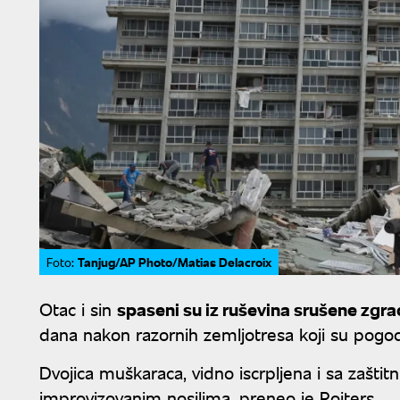
Tanjug/AP Photo/Matias Delacroix
Foto:
Otac i sin
spaseni su iz ruševina srušene zgr
dana nakon razornih zemljotresa koji su pogodi
Dvojica muškaraca, vidno iscrpljena i sa zašti
improvizovanim nosilima, preneo je Rojters.