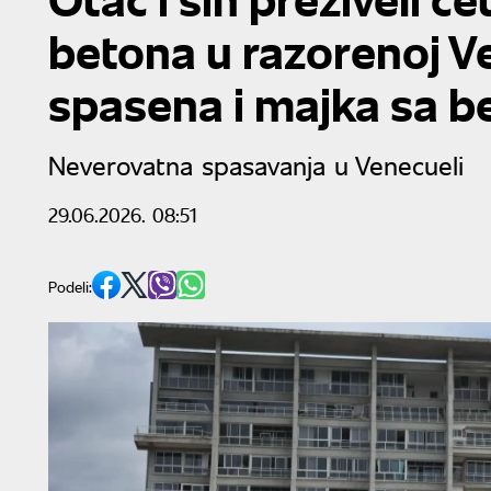
betona u razorenoj Ve
spasena i majka sa 
Neverovatna spasavanja u Venecueli
29.06.2026. 08:51
Podeli: