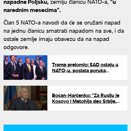
napadne Poljsku,
zemlju članicu NATO-a,
"u
narednim mesecima".
Član 5 NATO-a navodi da će se oružani napad
na jednu članicu smatrati napadom na sve, i da
ostale zemlje imaju obavezu da na napad
odgovore.
Tramp prelomio: SAD ostaju u
NATO-u, poslata poruka
liderima Alijanse
Bocan-Harčenko: "Za Rusiju je
Kosovo i Metohija deo Srbije,
ne menjamo svoju poziciju"