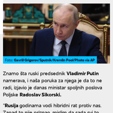
Gavriil Grigorov/Sputnik/Kremlin Pool/Photo via AP
Foto:
Znamo šta ruski predsednik
Vladimir Putin
namerava, i naša poruka za njega je da to ne
radi, izjavio je danas ministar spoljnih poslova
Poljske
Radoslav Sikorski.
"
Rusija
godinama vodi hibridni rat protiv nas.
Zapad to nije priznao, mislim da sada svi to