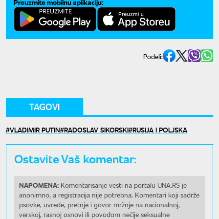
Preuzmite mobilnu aplikaciju:
Podeli:
TAGOVI
VLADIMIR PUTIN
RADOSLAV SIKORSKI
RUSIJA I POLJSKA
Ostavite Vaš komentar:
NAPOMENA:
Komentarisanje vesti na portalu UNA.RS je
anonimno, a registracija nije potrebna. Komentari koji sadrže
psovke, uvrede, pretnje i govor mržnje na nacionalnoj,
verskoj, rasnoj osnovi ili povodom nečije seksualne