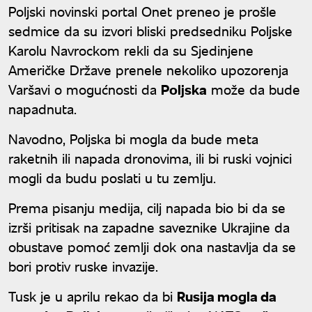
Poljski novinski portal Onet preneo je prošle
sedmice da su izvori bliski predsedniku Poljske
Karolu Navrockom rekli da su Sjedinjene
Američke Države prenele nekoliko upozorenja
Varšavi o mogućnosti da
Poljska
može da bude
napadnuta.
Navodno, Poljska bi mogla da bude meta
raketnih ili napada dronovima, ili bi ruski vojnici
mogli da budu poslati u tu zemlju.
Prema pisanju medija, cilj napada bio bi da se
izrši pritisak na zapadne saveznike Ukrajine da
obustave pomoć zemlji dok ona nastavlja da se
bori protiv ruske invazije.
Tusk je u aprilu rekao da bi
Rusija mogla da