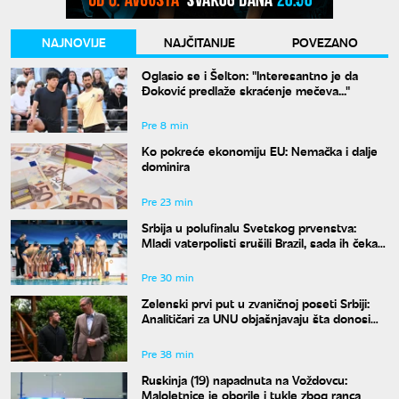
NAJNOVIJE
NAJČITANIJE
POVEZANO
Oglasio se i Šelton: "Interesantno je da
Đoković predlaže skraćenje mečeva..."
Pre 8 min
Ko pokreće ekonomiju EU: Nemačka i dalje
dominira
Pre 23 min
Srbija u polufinalu Svetskog prvenstva:
Mladi vaterpolisti srušili Brazil, sada ih čeka
Hrvatska
Pre 30 min
Zelenski prvi put u zvaničnoj poseti Srbiji:
Analitičari za UNU objašnjavaju šta donosi
susret u Beogradu i kako će reagovati
Moskva
Pre 38 min
Ruskinja (19) napadnuta na Voždovcu:
Maloletnice je oborile i tukle zbog ranca