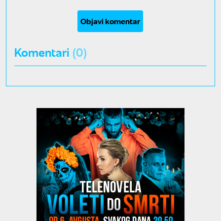
Objavi komentar
Komentari
(0)