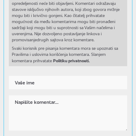
opredeljenosti neće biti objavljeni. Komentari odražavaju
stavove isključivo njihovih autora, koji zbog govora mržnje
mogu biti i krivično gonjeni. Kao čitatelj prihvatate
mogućnost da među komentarima mogu biti pronađeni
sadržaji koji mogu biti u suprotnosti sa Vašim načelima i
uverenjima. Nije dozvoljeno postavljanje linkova i
promovisanjedrugih sajtova kroz komentare.
Svaki korisnik pre pisanja komentara mora se upoznati sa
Pravilima i uslovima korišćenja komentara. Slanjem
Politiku privatnosti.
komentara prihvatate