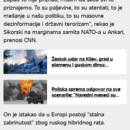
priznajemo. To su paljevine, to su atentati, to je
mešanje u našu politiku, to su masovne
dezinformacije i državni terorizam", rekao je
Sikorski na marginama samita NATO-a u Ankari,
prenosi CNN.
Žestok udar na Kijev, grad u
plamenu i gustom dimu:
Balističke rakete i stotine
dronova probili odbranu, ima
mrtvih
Poljska sprema odgovor na sve
scenarije: "Naredni meseci su
kritični, svesni smo pretnji iz
Rusije"
On je istakao da u Evropi postoji "stalna
zabrinutost" zbog ruskog hibridnog rata.