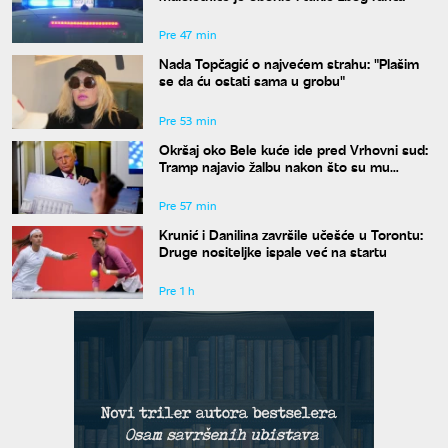
Pre 47 min
Nada Topčagić o najvećem strahu: "Plašim
se da ću ostati sama u grobu"
Pre 53 min
Okršaj oko Bele kuće ide pred Vrhovni sud:
Tramp najavio žalbu nakon što su mu
blokirani radovi
Pre 57 min
Krunić i Danilina završile učešće u Torontu:
Druge nositeljke ispale već na startu
Pre 1 h