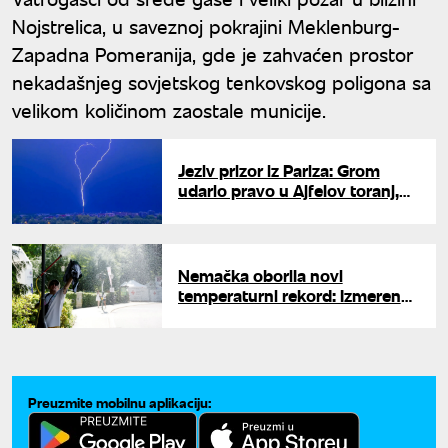
Nojstrelica, u saveznoj pokrajini Meklenburg-
Zapadna Pomeranija, gde je zahvaćen prostor
nekadašnjeg sovjetskog tenkovskog poligona sa
velikom količinom zaostale municije.
Jeziv prizor iz Pariza: Grom
udario pravo u Ajfelov toranj,
snimak obilazi svet
Nemačka oborila novi
temperaturni rekord: Izmerena
najtoplija noć od kada postoje
merenja
Preuzmite mobilnu aplikaciju: