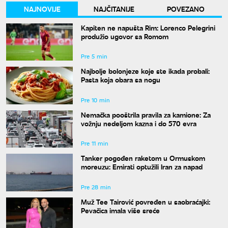
NAJNOVIJE
NAJČITANIJE
POVEZANO
Kapiten ne napušta Rim: Lorenco Pelegrini
produžio ugovor sa Romom
Pre 5 min
Najbolje bolonjeze koje ste ikada probali:
Pasta koja obara sa nogu
Pre 10 min
Nemačka pooštrila pravila za kamione: Za
vožnju nedeljom kazna i do 570 evra
Pre 11 min
Tanker pogođen raketom u Ormuskom
moreuzu: Emirati optužili Iran za napad
Pre 28 min
Muž Tee Tairović povređen u saobraćajki:
Pevačica imala više sreće