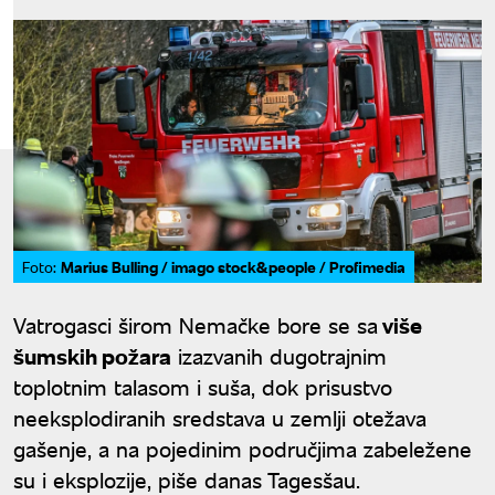
Marius Bulling / imago stock&people / Profimedia
Foto:
Vatrogasci širom Nemačke bore se sa
više
šumskih požara
izazvanih dugotrajnim
toplotnim talasom i suša, dok prisustvo
neeksplodiranih sredstava u zemlji otežava
gašenje, a na pojedinim područjima zabeležene
su i eksplozije, piše danas Tagesšau.