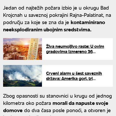
Jedan od najtežih požara izbio je u okrugu Bad
Krojcnah u saveznoj pokrajini Rajna-Palatinat, na
području za koje se zna da je
kontaminirano
neeksplodiranim ubojnim sredstvima.
Živa neumoljivo raste: U ovim
gradovima izmereno 36
stepeni, RHMZ upozorava na
tropske noći i povećan rizik od
požara
Crveni alarm u šest saveznih
država: Amerika gori, tri
ogromna požara potpuno van
kontrole gutaju sve pred
sobom
Zbog opasnosti su stanovnici u krugu od jednog
kilometra oko požara
morali da napuste svoje
domove
do dva časa posle ponoći, a otvoren je