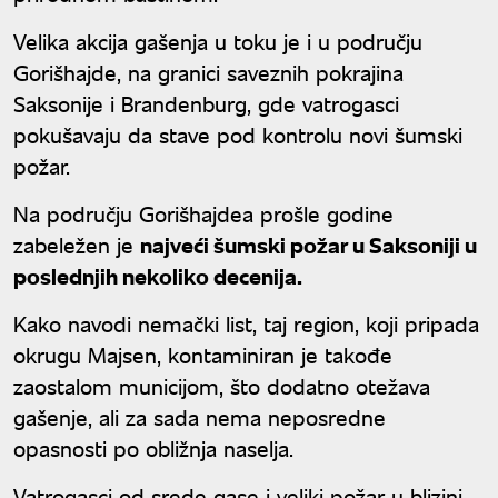
Velika akcija gašenja u toku je i u području
Gorišhajde, na granici saveznih pokrajina
Saksonije i Brandenburg, gde vatrogasci
pokušavaju da stave pod kontrolu novi šumski
požar.
Na području Gorišhajdea prošle godine
zabeležen je
najveći šumski požar u Saksoniji u
poslednjih nekoliko decenija.
Kako navodi nemački list, taj region, koji pripada
okrugu Majsen, kontaminiran je takođe
zaostalom municijom, što dodatno otežava
gašenje, ali za sada nema neposredne
opasnosti po obližnja naselja.
Vatrogasci od srede gase i veliki požar u blizini