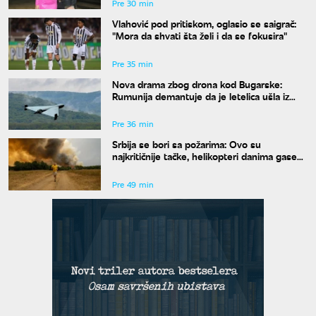
Pre 30 min
Vlahović pod pritiskom, oglasio se saigrač:
"Mora da shvati šta želi i da se fokusira"
Pre 35 min
Nova drama zbog drona kod Bugarske:
Rumunija demantuje da je letelica ušla iz
njenog vazdušnog prostora
Pre 36 min
Srbija se bori sa požarima: Ovo su
najkritičnije tačke, helikopteri danima gase
vatru
Pre 49 min