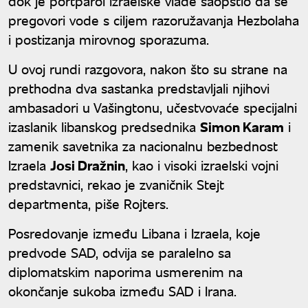
dok je portparol izraelske vlade saopštio da se
pregovori vode s ciljem razoružavanja Hezbolaha
i postizanja mirovnog sporazuma.
U ovoj rundi razgovora, nakon što su strane na
prethodna dva sastanka predstavljali njihovi
ambasadori u Vašingtonu, učestvovaće specijalni
izaslanik libanskog predsednika
Simon Karam
i
zamenik savetnika za nacionalnu bezbednost
Izraela
Josi Dražnin
, kao i visoki izraelski vojni
predstavnici, rekao je zvaničnik Stejt
departmenta, piše Rojters.
Posredovanje između Libana i Izraela, koje
predvode SAD, odvija se paralelno sa
diplomatskim naporima usmerenim na
okončanje sukoba između SAD i Irana.