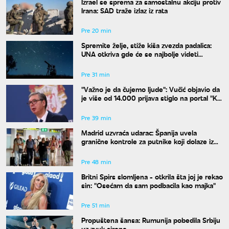
Izrael se sprema za samostalnu akciju protiv
Irana: SAD traže izlaz iz rata
Pre 20 min
Spremite želje, stiže kiša zvezda padalica:
UNA otkriva gde će se najbolje videti
nebeski spektakl
Pre 31 min
"Važno je da čujemo ljude": Vučić objavio da
je više od 14.000 prijava stiglo na portal "Ko
si bre ti"
Pre 39 min
Madrid uzvraća udarac: Španija uvela
granične kontrole za putnike koji dolaze iz
Italije
Pre 48 min
Britni Spirs slomljena - otkrila šta joj je rekao
sin: "Osećam da sam podbacila kao majka"
Pre 51 min
Propuštena šansa: Rumunija pobedila Srbiju
uz zvuk sirene