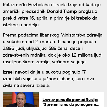
Rat između Hezbolaha i Izraela traje od kada je
američki predsednik D
onald Tramp
proglasio
prekid vatre 16. aprila, a primirje bi trebalo da
istekne u nedelju.
Prema podacima libanskog Ministarstva zdravlja,
u sukobima od 2. marta u Libanu je poginulo
2.896 ljudi, uključujući 589 žena, dece i
zdravstvenih radnika, dok je oko 1,2 miliona ljudi
raseljeno širom zemlje, većinom sa juga.
Izrael navodi da je u sukobu poginulo 17
izraelskih vojnika u južnom Libanu, kao i dva
civila na severu Izraela.
Lavrov ponudio pomoć Rusije:
"Spremni smo da pomognemo