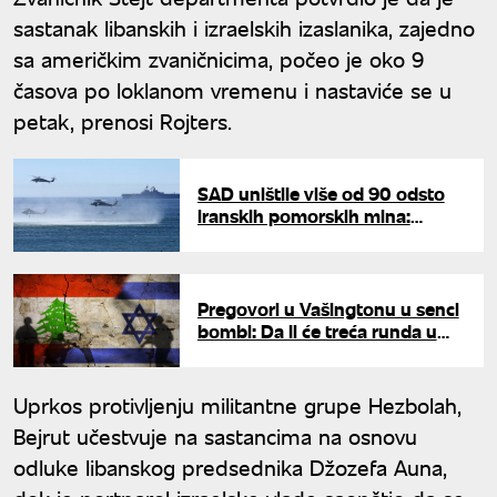
sastanak libanskih i izraelskih izaslanika, zajedno
sa američkim zvaničnicima, počeo je oko 9
časova po loklanom vremenu i nastaviće se u
petak, prenosi Rojters.
SAD uništile više od 90 odsto
iranskih pomorskih mina:
Objavljeni zastrašujući detalji
operacije "Epski bes"
Pregovori u Vašingtonu u senci
bombi: Da li će treća runda u
Stejt departmentu spasiti
primirje koje ističe za tri dana?
Uprkos protivljenju militantne grupe Hezbolah,
Bejrut učestvuje na sastancima na osnovu
odluke libanskog predsednika Džozefa Auna,