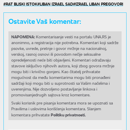
RAT BLISKI ISTOK
LIBAN IZRAEL SAD
IZRAEL LIBAN PREGOVORI
Ostavite Vaš komentar:
NAPOMENA:
Komentarisanje vesti na portalu UNA.RS je
anonimno, a registracija nije potrebna. Komentari koji sadrže
psovke, uvrede, pretnje i govor mržnje na nacionalnoj,
verskoj, rasnoj osnovi ili povodom nečije seksualne
opredeljenosti neće biti objavljeni. Komentari odražavaju
stavove isključivo njihovih autora, koji zbog govora mržnje
mogu biti i krivično gonjeni. Kao čitatelj prihvatate
mogućnost da među komentarima mogu biti pronađeni
sadržaji koji mogu biti u suprotnosti sa Vašim načelima i
uverenjima. Nije dozvoljeno postavljanje linkova i
promovisanjedrugih sajtova kroz komentare.
Svaki korisnik pre pisanja komentara mora se upoznati sa
Pravilima i uslovima korišćenja komentara. Slanjem
Politiku privatnosti.
komentara prihvatate