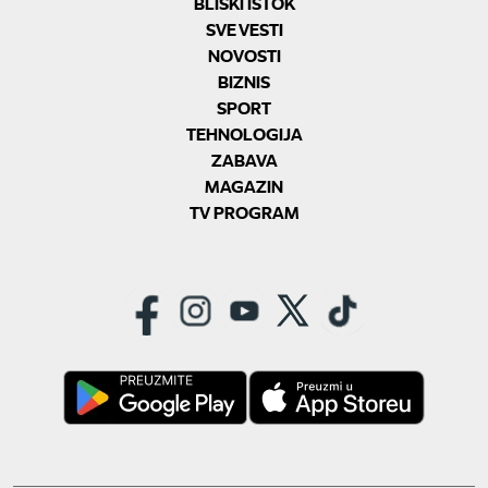
BLISKI ISTOK
SVE VESTI
NOVOSTI
BIZNIS
SPORT
TEHNOLOGIJA
ZABAVA
MAGAZIN
TV PROGRAM