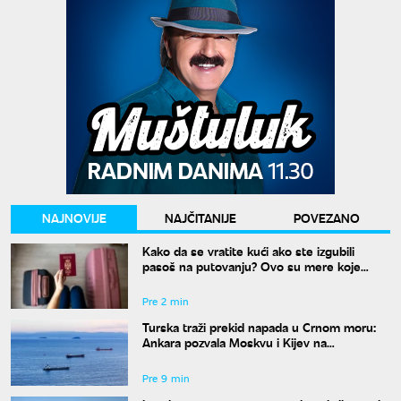
NAJNOVIJE
NAJČITANIJE
POVEZANO
Kako da se vratite kući ako ste izgubili
pasoš na putovanju? Ovo su mere koje
treba odmah da preduzmete
Pre 2 min
Turska traži prekid napada u Crnom moru:
Ankara pozvala Moskvu i Kijev na
moratorijum
Pre 9 min