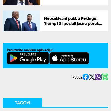
u rešavanju pitanja u vezi sa
Iranom"
Neočekivani pakt u Pekingu:
Tramp i Si poslali jasnu poruku
Iranu, jedno pitanje i dalje
"varniči"
Preuzmite mobilnu aplikaciju:
Podeli:
TAGOVI