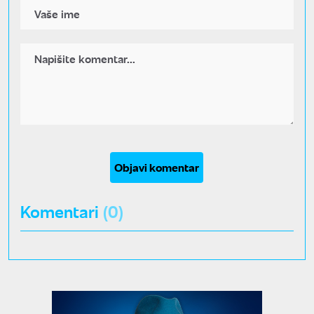
Objavi komentar
Komentari
(0)