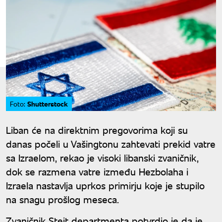
Shutterstock
Foto:
Liban će na direktnim pregovorima koji su
danas počeli u Vašingtonu zahtevati prekid vatre
sa Izraelom, rekao je visoki libanski zvaničnik,
dok se razmena vatre između Hezbolaha i
Izraela nastavlja uprkos primirju koje je stupilo
na snagu prošlog meseca.
Zvaničnik Stejt departmenta potvrdio je da je