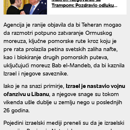
Trampom: Pozdravio odluku
brzog postizanja sporazuma sa
Teheranom
Agencija je ranije objavila da bi Teheran mogao
da razmotri potpuno zatvaranje Ormuskog
moreuza, ključne pomorske rute kroz koju je
pre rata prolazila petina svetskih zaliha nafte,
kao i blokiranje drugih pomorskih puteva,
uključujući moreuz Bab el-Mandeb, da bi kaznila
Izrael i njegove saveznike.
Iako je na snazi primirje,
Izrael je nastavio vojnu
ofanzivu u Libanu
, a njegove snage su tokom
vikenda ušle dublje u zemlju nego u poslednjih
26 godina.
Pojedini izraelski mediji preneli su da je izraelski