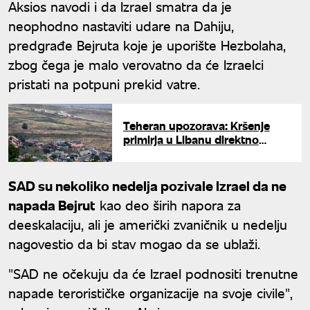
Aksios navodi i da Izrael smatra da je
neophodno nastaviti udare na Dahiju,
predgrađe Bejruta koje je uporište Hezbolaha,
zbog čega je malo verovatno da će Izraelci
pristati na potpuni prekid vatre.
Teheran upozorava: Kršenje
primirja u Libanu direktno
ugrožava dogovor između SAD
i Irana
SAD su nekoliko nedelja pozivale Izrael da ne
napada Bejrut
kao deo širih napora za
deeskalaciju, ali je američki zvaničnik u nedelju
nagovestio da bi stav mogao da se ublaži.
"SAD ne očekuju da će Izrael podnositi trenutne
napade terorističke organizacije na svoje civile",