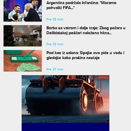
Argentina podržala Infantina: "Moramo
pohvaliti FIFA..."
Pre 33 min
Borba sa vatrom i dalje traje: Zbog požara u
Deliblatskoj peščari naložena hitna
evakuacija
Pre 33 min
Pod kao iz salona: Sipajte ovo piće u vodu i
gledajte kako prašina nestaje
Pre 37 min