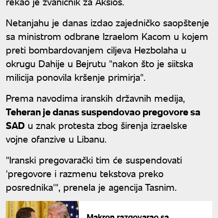
rekao je zvaničnik za Aksios.
Netanjahu je danas izdao zajedničko saopštenje
sa ministrom odbrane Izraelom Kacom u kojem
preti bombardovanjem ciljeva Hezbolaha u
okrugu Dahije u Bejrutu "nakon što je siitska
milicija ponovila kršenje primirja".
Prema navodima iranskih državnih medija,
Teheran je danas suspendovao pregovore sa
SAD
u znak protesta zbog širenja izraelske
vojne ofanzive u Libanu.
"Iranski pregovarački tim će suspendovati
'pregovore i razmenu tekstova preko
posrednika'", prenela je agencija Tasnim.
Makron razgovarao sa