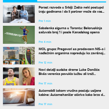
Porast razvoda u Srbiji: Zašto neki postupci
traju godinama i da li partner može da vas
"zadrži" u braku?
Pre 1 min
Sabalenka sigurna u Torontu: Beloruskinja
sačuvala broj 1 i posle Kanadskog opena
Pre 4 min
MOL grupa: Pregovori sa prodavcem NIS-a i
nadležnim organima napreduju ka završnoj
fazi
Pre 12 min
Novi detalji sudske drame Luke Dončića:
Bivša verenica povukla tužbu ali traži
bogatstvo na sudu u Sloveniji
Pre 17 min
Automobili tokom vrućina postaju usijane
kabine: Automehaničar otkriva kako brzo da
rashladite vozilo
Pre 17 min