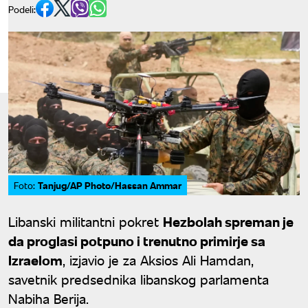
Podeli:
Tanjug/AP Photo/Hassan Ammar
Foto:
Libanski militantni pokret
Hezbolah spreman je
da proglasi potpuno i trenutno primirje sa
Izraelom
, izjavio je za Aksios Ali Hamdan,
savetnik predsednika libanskog parlamenta
Nabiha Berija.