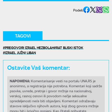
Podeli:
TAGOVI
PREGOVORI IZRAEL HEZBOLAH
RAT BLISKI ISTOK
IZRAEL JUŽNI LIBAN
Ostavite Vaš komentar:
NAPOMENA:
Komentarisanje vesti na portalu UNA.RS je
anonimno, a registracija nije potrebna. Komentari koji sadrže
psovke, uvrede, pretnje i govor mržnje na nacionalnoj,
verskoj, rasnoj osnovi ili povodom nečije seksualne
opredeljenosti neće biti objavljeni. Komentari odražavaju
stavove isključivo njihovih autora, koji zbog govora mržnje
mogu biti i krivično gonjeni. Kao čitatelj prihvatate