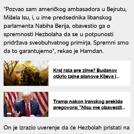
"Pozvao sam američkog ambasadora u Bejrutu,
Mišela Isu, i, u ime predsednika libanskog
parlamenta Nabiha Berija, obavestio ga o
spremnosti Hezbolaha da se u potpunosti
pridržava sveobuhvatnog primirja. Spremni smo
da to garantujemo", rekao je Hamdan.
Kraj rata pre zime? Budanov
otkrio tajne planove Kijeva i
poslao važno upozorenje o
potezu Rusije
Tramp nakon iranskog prekida
pregovora: "Nisu me obavestili,
ali to ne znači da ćemo bacati
bombe"
On je izrazio uverenje da će Hezbolah pristati na