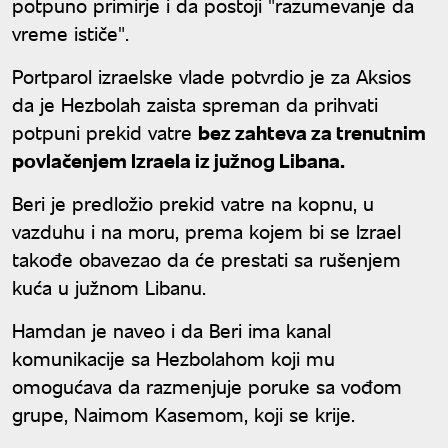
potpuno primirje i da postoji "razumevanje da
vreme ističe".
Portparol izraelske vlade potvrdio je za Aksios
da je Hezbolah zaista spreman da prihvati
potpuni prekid vatre
bez zahteva za trenutnim
povlačenjem Izraela iz južnog Libana.
Beri je predložio prekid vatre na kopnu, u
vazduhu i na moru, prema kojem bi se Izrael
takođe obavezao da će prestati sa rušenjem
kuća u južnom Libanu.
Hamdan je naveo i da Beri ima kanal
komunikacije sa Hezbolahom koji mu
omogućava da razmenjuje poruke sa vođom
grupe, Naimom Kasemom, koji se krije.