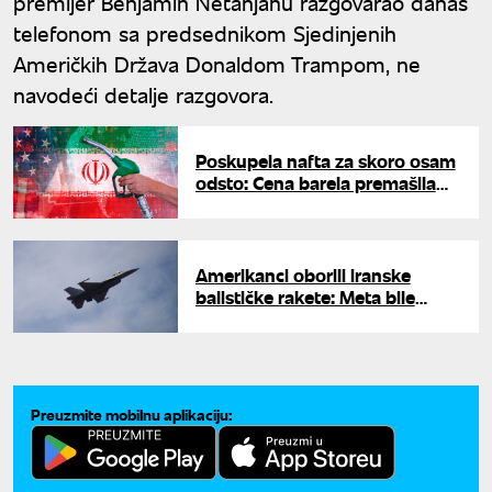
premijer Benjamin Netanjahu razgovarao danas
telefonom sa predsednikom Sjedinjenih
Američkih Država Donaldom Trampom, ne
navodeći detalje razgovora.
Poskupela nafta za skoro osam
odsto: Cena barela premašila
94 dolara zbog kraha
pregovora SAD i Irana
Amerikanci oborili iranske
balističke rakete: Meta bile
američke snage u Kuvajtu
Preuzmite mobilnu aplikaciju: