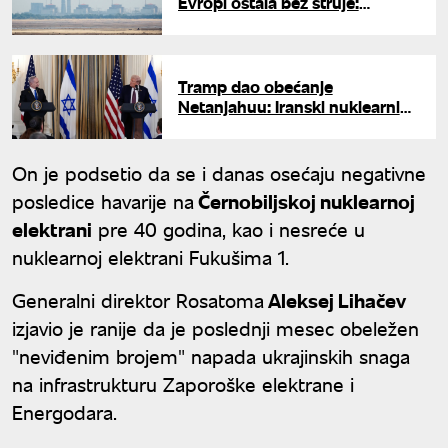
Evropi ostala bez struje:
Aktivirani sistemi za hitne
slučajeve
Tramp dao obećanje
Netanjahuu: Iranski nuklearni
program biće uništen do
poslednjeg postrojenja
On je podsetio da se i danas osećaju negativne
posledice havarije na
Černobiljskoj nuklearnoj
elektrani
pre 40 godina, kao i nesreće u
nuklearnoj elektrani Fukušima 1.
Generalni direktor Rosatoma
Aleksej Lihačev
izjavio je ranije da je poslednji mesec obeležen
"neviđenim brojem" napada ukrajinskih snaga
na infrastrukturu Zaporoške elektrane i
Energodara.