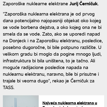
Zaporoške nuklearne elektrane
Jurij Černičuk
.
"Zaporoška nuklearna elektrana je od prvog
dana potencijalno najopasniji objekat oko kojeg
se vode borbena dejstva, a oko kojeg ona ne bi
smela da se vode. Zato, ako se uporedi napad
na Donjeck i na Zaporošku elektranu, posledice,
posebno dugoročne, bi bile potpuno različite. U
velikom gradu bi moglo da pogine mnogo ljudi,
infrastruktura bi bila uništena, to je tačno. Ali
moguće radijacione posledice napada na
nuklearnu elektranu, naravno, bile bi prisutne i
trajale bi veoma dugo", rekao je Černičuk za
TASS.
Najveća nuklearna elektrana u