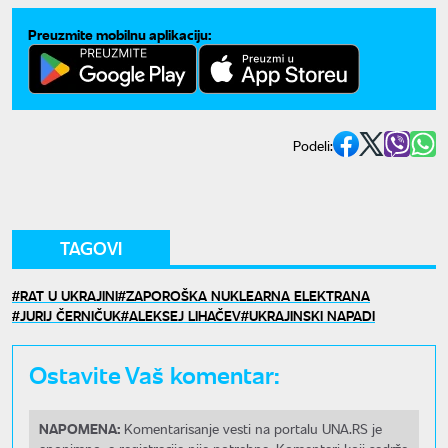
Preuzmite mobilnu aplikaciju:
Podeli:
TAGOVI
RAT U UKRAJINI
ZAPOROŠKA NUKLEARNA ELEKTRANA
JURIJ ČERNIČUK
ALEKSEJ LIHAČEV
UKRAJINSKI NAPADI
Ostavite Vaš komentar:
NAPOMENA:
Komentarisanje vesti na portalu UNA.RS je