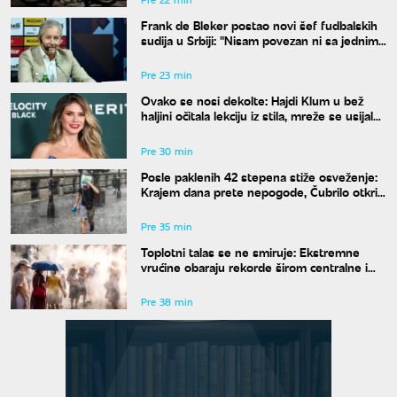
Frank de Bleker postao novi šef fudbalskih
sudija u Srbiji: "Nisam povezan ni sa jednim
klubom"
Pre 23 min
Ovako se nosi dekolte: Hajdi Klum u bež
haljini očitala lekciju iz stila, mreže se usijale
od komentara
Pre 30 min
Posle paklenih 42 stepena stiže osveženje:
Krajem dana prete nepogode, Čubrilo otkrio
kada se završava toplotni talas
Pre 35 min
Toplotni talas se ne smiruje: Ekstremne
vrućine obaraju rekorde širom centralne i
istočne Evrope
Pre 38 min