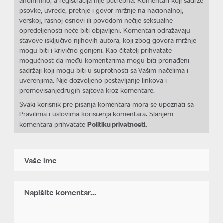
anonimno, a registracija nije potrebna. Komentari koji sadrže
psovke, uvrede, pretnje i govor mržnje na nacionalnoj,
verskoj, rasnoj osnovi ili povodom nečije seksualne
opredeljenosti neće biti objavljeni. Komentari odražavaju
stavove isključivo njihovih autora, koji zbog govora mržnje
mogu biti i krivično gonjeni. Kao čitatelj prihvatate
mogućnost da među komentarima mogu biti pronađeni
sadržaji koji mogu biti u suprotnosti sa Vašim načelima i
uverenjima. Nije dozvoljeno postavljanje linkova i
promovisanjedrugih sajtova kroz komentare.
Svaki korisnik pre pisanja komentara mora se upoznati sa
Pravilima i uslovima korišćenja komentara. Slanjem
Politiku privatnosti.
komentara prihvatate