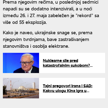
Prema njegovim rečima, u poslednjoj sedmici
napadi su se dodatno intenzivirali, a u noći
između 26. i 27. maja zabeležen je "rekord" sa
više od 55 eksplozija.
Kako je naveo, ukrajinske snage se, prema
njegovim tvrdnjama, bave zastrašivanjem
stanovništva i osoblja elektrane.
Nuklearne sile pred
katastrofalnim sukobom?
Rusija krivi Zapad i traži
primenu sporazuma sa Aljaske
Tajni pregovori Irana i SAD:
Kakvu ulogu Kina igra u
nuklearnom sporazumu?