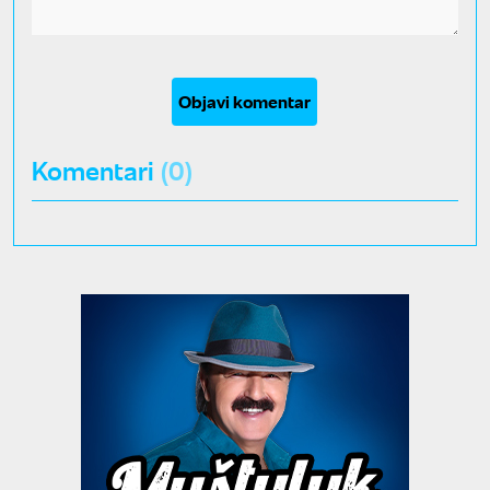
Objavi komentar
Komentari
(0)