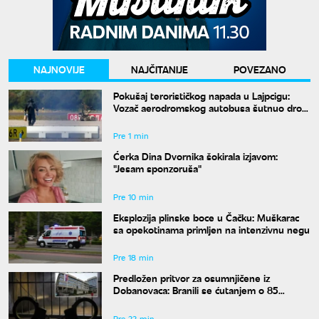
NAJNOVIJE
NAJČITANIJE
POVEZANO
Pokušaj terorističkog napada u Lajpcigu:
Vozač aerodromskog autobusa šutnuo dron
sa eksplozivom
Pre 1 min
Ćerka Dina Dvornika šokirala izjavom:
"Jesam sponzoruša"
Pre 10 min
Eksplozija plinske boce u Čačku: Muškarac
sa opekotinama primljen na intenzivnu negu
Pre 18 min
Predložen pritvor za osumnjičene iz
Dobanovaca: Branili se ćutanjem o 85
kilograma narkotika
Pre 22 min