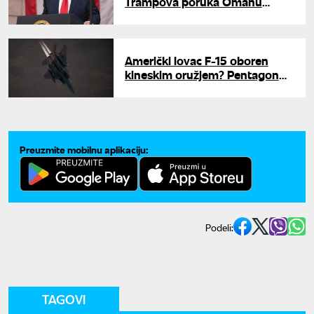
Trampova poruka Omanu
uzdrmala odnose sa SAD
Američki lovac F-15 oboren
kineskim oružjem? Pentagon
istražuje tajne pošiljke
Teheranu
Preuzmite mobilnu aplikaciju:
Podeli:
TAGOVI