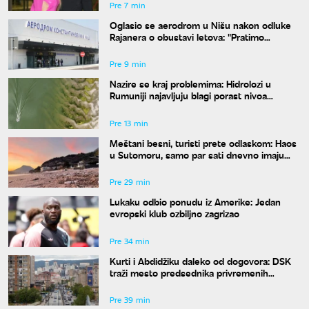
Pre 7 min
Oglasio se aerodrom u Nišu nakon odluke
Rajanera o obustavi letova: "Pratimo
situaciju i čekamo odgovor"
Pre 9 min
Nazire se kraj problemima: Hidrolozi u
Rumuniji najavljuju blagi porast nivoa
Dunava
Pre 13 min
Meštani besni, turisti prete odlaskom: Haos
u Sutomoru, samo par sati dnevno imaju
vodu
Pre 29 min
Lukaku odbio ponudu iz Amerike: Jedan
evropski klub ozbiljno zagrizao
Pre 34 min
Kurti i Abdidžiku daleko od dogovora: DSK
traži mesto predsednika privremenih
institucija
Pre 39 min