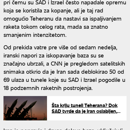
pri čemu su SAD i Izrael često napadale opremu
koja se koristila za kopanje, ali je taj rad
omogućio Teheranu da nastavi sa ispaljivanjem
raketa tokom celog rata, mada sa znatno
smanjenim intenzitetom.
Od prekida vatre pre više od sedam nedelja,
iranski napori za iskopavanje baza su se
značajno ubrzali, a CNN je pregledom satelitskih
snimaka otkrio da je Iran sada deblokirao 50 od
69 ulaza u tunele koje su SAD i Izrael pogodile u
18 podzemnih raketnih postrojenja.
Šta kriju tuneli Teherana? Dok
SAD tvrde da je Iran oslabljen,
obaveštajci upozoravaju na
opasne zalihe