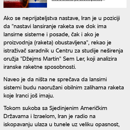
nuklearni program značajno
unazađen"
Ako se neprijateljstva nastave, Iran je u poziciji
da "nastavi lansiranje raketa sve dok ima
lansirne sisteme i posade, čak i ako je
proizvodnja (raketa) obustavljena", rekao je
istraživač saradnik u Centru za studije neširenja
oružja "Džejms Martin" Sem Ler, koji analizira
iranske raketne sposobnosti.
Naveo je da ništa ne sprečava da lansirni
sistemi budu naoružani obilnim zalihama raketa
koje Iranci još imaju.
Tokom sukoba sa Sjedinjenim Američkim
Državama i Izraelom, Iran je radio na
iskopavanju ulaza u tunele uz veliku opasnost,