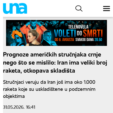
Prognoze američkih stručnjaka crnje
nego što se mislilo: Iran ima veliki broj
raketa, otkopava skladišta
Stručnjaci veruju da Iran još ima oko 1.000
raketa koje su uskladištene u podzemnim
objektima
31.05.2026. 16:41