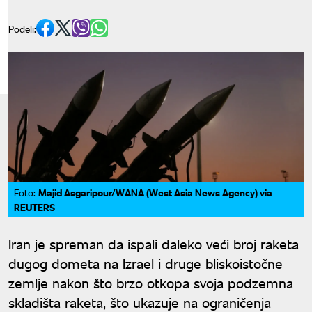
Podeli:
Majid Asgaripour/WANA (West Asia News Agency) via
Foto:
REUTERS
Iran je spreman da ispali daleko veći broj raketa
dugog dometa na Izrael i druge bliskoistočne
zemlje nakon što brzo otkopa svoja podzemna
skladišta raketa, što ukazuje na ograničenja