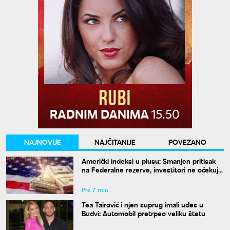
NAJNOVIJE
NAJČITANIJE
POVEZANO
Američki indeksi u plusu: Smanjen pritisak
na Federalne rezerve, investitori ne očekuju
povećanje kamata
Pre 7 min
Tea Tairović i njen suprug imali udes u
Budvi: Automobil pretrpeo veliku štetu