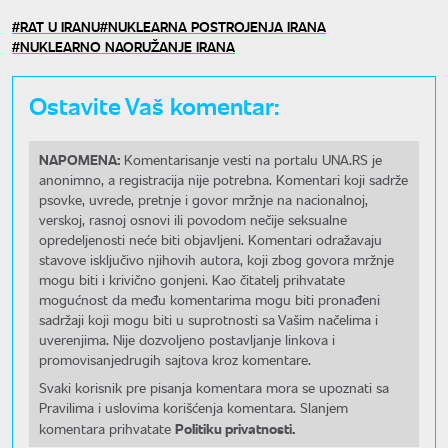
RAT U IRANU
NUKLEARNA POSTROJENJA IRANA
NUKLEARNO NAORUŽANJE IRANA
Ostavite Vaš komentar:
NAPOMENA:
Komentarisanje vesti na portalu UNA.RS je
anonimno, a registracija nije potrebna. Komentari koji sadrže
psovke, uvrede, pretnje i govor mržnje na nacionalnoj,
verskoj, rasnoj osnovi ili povodom nečije seksualne
opredeljenosti neće biti objavljeni. Komentari odražavaju
stavove isključivo njihovih autora, koji zbog govora mržnje
mogu biti i krivično gonjeni. Kao čitatelj prihvatate
mogućnost da među komentarima mogu biti pronađeni
sadržaji koji mogu biti u suprotnosti sa Vašim načelima i
uverenjima. Nije dozvoljeno postavljanje linkova i
promovisanjedrugih sajtova kroz komentare.
Svaki korisnik pre pisanja komentara mora se upoznati sa
Pravilima i uslovima korišćenja komentara. Slanjem
Politiku privatnosti.
komentara prihvatate