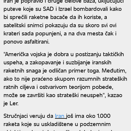
Iran je popravio i druge delove baza, uključujući
puteve koje su SAD i Izrael bombardovali kako
bi sprečili raketne bacače da ih koriste, a
satelitski snimci pokazuju da su skoro svi ovi
krateri sada popunjeni, a na dva mesta čak i
ponovo asfaltirani.
"Američka vojska je dobra u postizanju taktičkih
uspeha, a zakopavanje i suzbijanje iranskih
raketnih snaga je odličan primer toga. Međutim,
ako to nije praćeno skupom razumnih strateških
ratnih ciljeva i ostvarivom teorijom pobede,
može se završiti kao strateški neuspeh", kazao
je Ler.
Stručnjaci veruju da
Iran
još ima oko 1.000
raketa koje su uskladištene u podzemnim