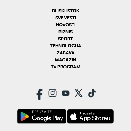
BLISKI ISTOK
SVE VESTI
NOVOSTI
BIZNIS
SPORT
TEHNOLOGIJA
ZABAVA
MAGAZIN
TV PROGRAM