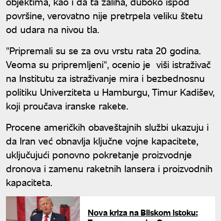
objektima, kao i da ta zaliha, duboko ispod
površine, verovatno nije pretrpela veliku štetu
od udara na nivou tla.
"Pripremali su se za ovu vrstu rata 20 godina.
Veoma su pripremljeni", ocenio je viši istraživač
na Institutu za istraživanje mira i bezbednosnu
politiku Univerziteta u Hamburgu, Timur Kadišev,
koji proučava iranske rakete.
Procene američkih obaveštajnih službi ukazuju i
da Iran već obnavlja ključne vojne kapacitete,
uključujući ponovno pokretanje proizvodnje
dronova i zamenu raketnih lansera i proizvodnih
kapaciteta.
Nova kriza na Bliskom istoku: