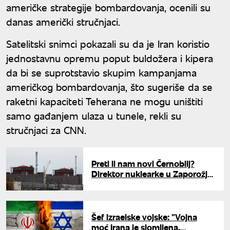
američke strategije bombardovanja, ocenili su
danas američki stručnjaci.
Satelitski snimci pokazali su da je Iran koristio
jednostavnu opremu poput buldožera i kipera
da bi se suprotstavio skupim kampanjama
američkog bombardovanja, što sugeriše da se
raketni kapaciteti Teherana ne mogu uništiti
samo gađanjem ulaza u tunele, rekli su
stručnjaci za CNN.
Preti li nam novi Černobilj?
Direktor nuklearke u Zaporožju
upozorava na razorne posledice
napada
Šef izraelske vojske: "Vojna
moć Irana je slomljena,