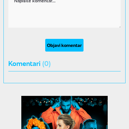
Objavi komentar
Komentari
(0)