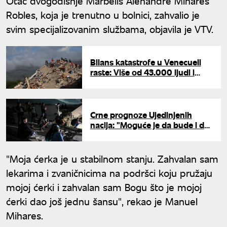
Otac dvogodišnje Marbelis Alehandre Mihares
Robles, koja je trenutno u bolnici, zahvalio je
svim specijalizovanim službama, objavila je VTV.
Bilans katastrofe u Venecueli
raste: Više od 43.000 ljudi i
dalje se vodi kao nestalo posle
razornog zemljotresa
Crne prognoze Ujedinjenih
nacija: "Moguće je da bude i do
10.000 poginulih u Venecueli"
"Moja ćerka je u stabilnom stanju. Zahvalan sam
lekarima i zvaničnicima na podršci koju pružaju
mojoj ćerki i zahvalan sam Bogu što je mojoj
ćerki dao još jednu šansu", rekao je Manuel
Mihares.