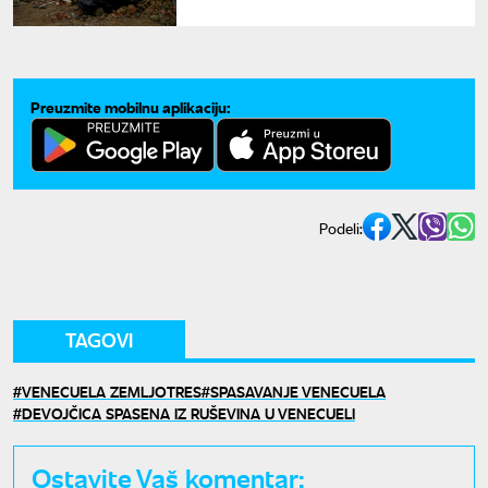
novih potresa, izdato hitno
upozorenje
Preuzmite mobilnu aplikaciju:
Podeli:
TAGOVI
VENECUELA ZEMLJOTRES
SPASAVANJE VENECUELA
DEVOJČICA SPASENA IZ RUŠEVINA U VENECUELI
Ostavite Vaš komentar: