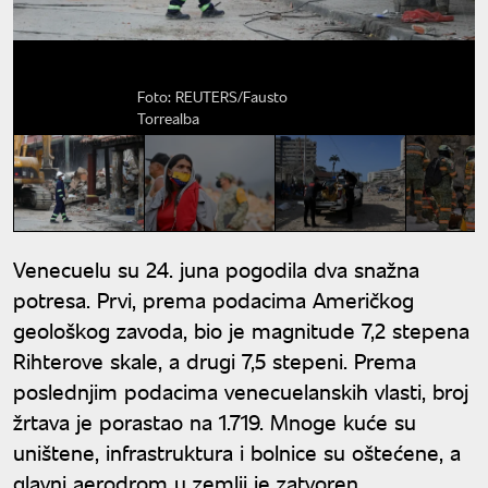
Foto: REUTERS/Fausto
Torrealba
Venecuelu su 24. juna pogodila dva snažna
potresa. Prvi, prema podacima Američkog
geološkog zavoda, bio je magnitude 7,2 stepena
Rihterove skale, a drugi 7,5 stepeni. Prema
poslednjim podacima venecuelanskih vlasti, broj
žrtava je porastao na 1.719. Mnoge kuće su
uništene, infrastruktura i bolnice su oštećene, a
glavni aerodrom u zemlji je zatvoren.