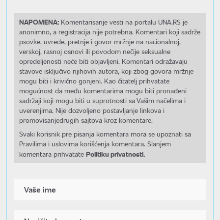
NAPOMENA:
Komentarisanje vesti na portalu UNA.RS je
anonimno, a registracija nije potrebna. Komentari koji sadrže
psovke, uvrede, pretnje i govor mržnje na nacionalnoj,
verskoj, rasnoj osnovi ili povodom nečije seksualne
opredeljenosti neće biti objavljeni. Komentari odražavaju
stavove isključivo njihovih autora, koji zbog govora mržnje
mogu biti i krivično gonjeni. Kao čitatelj prihvatate
mogućnost da među komentarima mogu biti pronađeni
sadržaji koji mogu biti u suprotnosti sa Vašim načelima i
uverenjima. Nije dozvoljeno postavljanje linkova i
promovisanjedrugih sajtova kroz komentare.
Svaki korisnik pre pisanja komentara mora se upoznati sa
Pravilima i uslovima korišćenja komentara. Slanjem
Politiku privatnosti.
komentara prihvatate