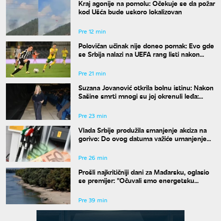
Kraj agonije na pomolu: Očekuje se da požar
kod Ušća bude uskoro lokalizovan
Pre 12 min
Polovičan učinak nije doneo pomak: Evo gde
se Srbija nalazi na UEFA rang listi nakon
mečeva Zvezde i Partizana u Evropi
Pre 21 min
Suzana Jovanović otkrila bolnu istinu: Nakon
Sašine smrti mnogi su joj okrenuli leđa:
"Nestali su"
Pre 23 min
Vlada Srbije produžila smanjenje akciza na
gorivo: Do ovog datuma važiće umanjenje
od 20 odsto
Pre 26 min
Prošli najkritičniji dani za Mađarsku, oglasio
se premijer: "Očuvali smo energetsku
bezbednost"
Pre 39 min