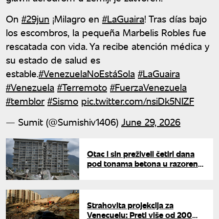
On
#29jun
¡Milagro en
#LaGuaira
! Tras días bajo
los escombros, la pequeña Marbelis Robles fue
rescatada con vida. Ya recibe atención médica y
su estado de salud es
estable.
#VenezuelaNoEstáSola
#LaGuaira
#Venezuela
#Terremoto
#FuerzaVenezuela
#temblor
#Sismo
pic.twitter.com/nsiDk5NIZF
— Sumit (@Sumishiv1406)
June 29, 2026
Otac i sin preživeli četiri dana
pod tonama betona u razorenoj
Venecueli: Iz ruševina spasena i
majka sa bebom
Strahovita projekcija za
Venecuelu: Preti više od 200