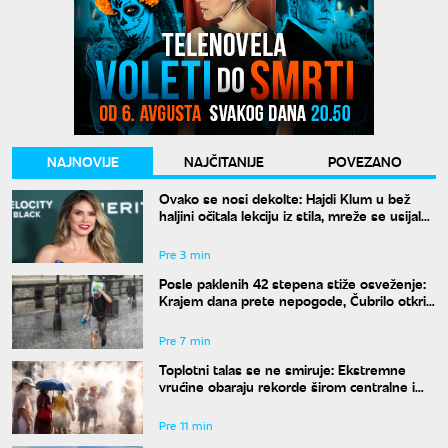
NAJNOVIJE
NAJČITANIJE
POVEZANO
Ovako se nosi dekolte: Hajdi Klum u bež
haljini očitala lekciju iz stila, mreže se usijale
od komentara
Pre 3 min
Posle paklenih 42 stepena stiže osveženje:
Krajem dana prete nepogode, Čubrilo otkrio
kada se završava toplotni talas
Pre 7 min
Toplotni talas se ne smiruje: Ekstremne
vrućine obaraju rekorde širom centralne i
istočne Evrope
Pre 11 min