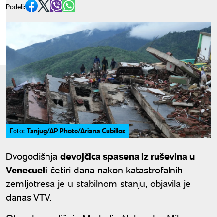
Podeli:
Tanjug/AP Photo/Ariana Cubillos
Foto:
Dvogodišnja
devojčica spasena iz ruševina u
Venecueli
četiri dana nakon katastrofalnih
zemljotresa je u stabilnom stanju, objavila je
danas VTV.