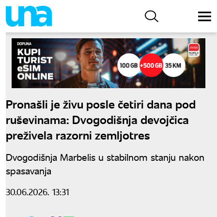
Pronašli je živu posle četiri dana pod
ruševinama: Dvogodišnja devojčica
preživela razorni zemljotres
Dvogodišnja Marbelis u stabilnom stanju nakon
spasavanja
30.06.2026. 13:31