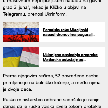
u masovnom neprijateljskom napadu na glavni
grad 2. juna", rekao je Kličko u objavi na
Telegramu, prenosi Ukrinform.
Paradoks rata: Ukrajinski
napadi dronovima pogurali
ruski izvoz nafte na rekordni
nivo
Uklonjena poslednja prepreka:
Mađarska odustaje od
protivljenja kandidaturi Ukrajine
u EU?
Prema njegovim rečima, 52 povređene osobe
primljeno je na bolničko lečenje, a među njima
je dvoje dece.
Rusko ministarstvo odbrane saopštilo je ranije
danas da je ruska vojska izvela tokom protekle