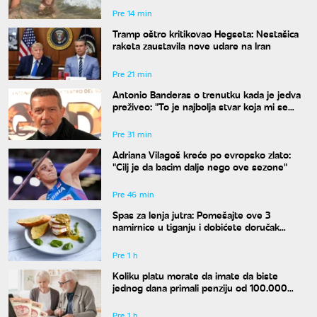
Pre 14 min
Tramp oštro kritikovao Hegseta: Nestašica
raketa zaustavila nove udare na Iran
Pre 21 min
Antonio Banderas o trenutku kada je jedva
preživeo: "To je najbolja stvar koja mi se
desila"
Pre 31 min
Adriana Vilagoš kreće po evropsko zlato:
"Cilj je da bacim dalje nego ove sezone"
Pre 46 min
Spas za lenja jutra: Pomešajte ove 3
namirnice u tiganju i dobićete doručak
dostojan najboljeg restorana
Pre 1 h
Koliku platu morate da imate da biste
jednog dana primali penziju od 100.000
dinara?
Pre 1 h