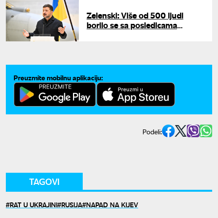
Zelenski: Više od 500 ljudi
borilo se sa posledicama
ruskog napada na Ukrajinu
Preuzmite mobilnu aplikaciju:
Podeli:
TAGOVI
RAT U UKRAJINI
RUSIJA
NAPAD NA KIJEV