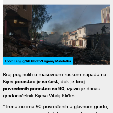
Tanjug/AP Photo/Evgeniy Maloletka
Foto:
Broj poginulih u masovnom ruskom napadu na
Kijev
porastao je na šest
, dok je
broj
povređenih porastao na 90
, izjavio je danas
gradonačelnik Kijeva Vitalij Kličko.
"Trenutno ima 90 povređenih u glavnom gradu,