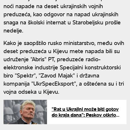
noći napade na deset ukrajinskih vojnih
preduzeća, kao odgovor na napad ukrajinskih
snaga na školski internat u Starobeljsku prošle
nedelje.
Kako je saopštilo rusko ministarstvo, među ovih
deset preduzeća u Kijevu mete napada bili su
udruženje "Abris" PT, preduzeće radio-
elektronske industrije Specijalni konstruktorski
biro "Spektr", "Zavod Majak" i državna
kompanija "UkrSpecEksport", a oštećena su i tri
vojna odseka u Kijevu.
"Rat u Ukrajini može biti gotov
do kraja dana": Peskov otkrio
šta koči mirovne pregovore