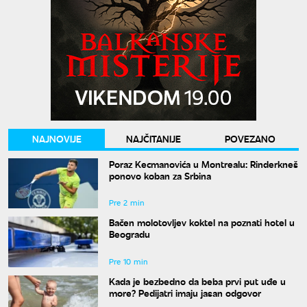
NAJNOVIJE
NAJČITANIJE
POVEZANO
Poraz Kecmanovića u Montrealu: Rinderkneš
ponovo koban za Srbina
Pre 2 min
Bačen molotovljev koktel na poznati hotel u
Beogradu
Pre 10 min
Kada je bezbedno da beba prvi put uđe u
more? Pedijatri imaju jasan odgovor