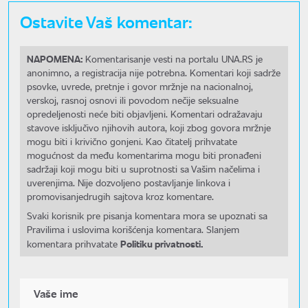
Ostavite Vaš komentar:
NAPOMENA:
Komentarisanje vesti na portalu UNA.RS je
anonimno, a registracija nije potrebna. Komentari koji sadrže
psovke, uvrede, pretnje i govor mržnje na nacionalnoj,
verskoj, rasnoj osnovi ili povodom nečije seksualne
opredeljenosti neće biti objavljeni. Komentari odražavaju
stavove isključivo njihovih autora, koji zbog govora mržnje
mogu biti i krivično gonjeni. Kao čitatelj prihvatate
mogućnost da među komentarima mogu biti pronađeni
sadržaji koji mogu biti u suprotnosti sa Vašim načelima i
uverenjima. Nije dozvoljeno postavljanje linkova i
promovisanjedrugih sajtova kroz komentare.
Svaki korisnik pre pisanja komentara mora se upoznati sa
Pravilima i uslovima korišćenja komentara. Slanjem
Politiku privatnosti.
komentara prihvatate