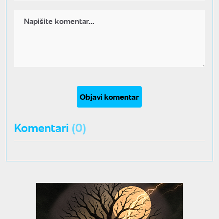
Objavi komentar
Komentari
(0)