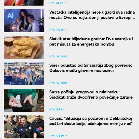
Pre 14 min
Veštačka inteligencija neće ugasiti sva radna
mesta: Ovo su najtraženiji poslovi u Evropi u
2026. godini
Pre 26 min
Slatkiš star hiljadama godina: Dva sastojka i
pet minuta za energetsku bombu
Pre 32 min
Siner odustao od Sinsinatija zbog povrede:
Đoković među glavnim nosiocima
Pre 37 min
Sutra počinju pregovori o minimalcu:
Sindikati traže dvocifreno povećanje zarade
Pre 48 min
Čaušić: "Situacija sa požarom u Deliblatskoj
peščari dosta bolja, očekujemo mirniju noć"
Pre 59 min