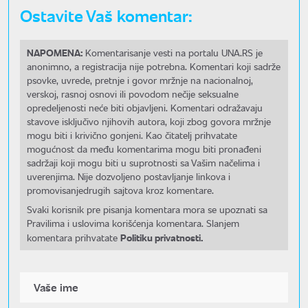
Ostavite Vaš komentar:
NAPOMENA:
Komentarisanje vesti na portalu UNA.RS je
anonimno, a registracija nije potrebna. Komentari koji sadrže
psovke, uvrede, pretnje i govor mržnje na nacionalnoj,
verskoj, rasnoj osnovi ili povodom nečije seksualne
opredeljenosti neće biti objavljeni. Komentari odražavaju
stavove isključivo njihovih autora, koji zbog govora mržnje
mogu biti i krivično gonjeni. Kao čitatelj prihvatate
mogućnost da među komentarima mogu biti pronađeni
sadržaji koji mogu biti u suprotnosti sa Vašim načelima i
uverenjima. Nije dozvoljeno postavljanje linkova i
promovisanjedrugih sajtova kroz komentare.
Svaki korisnik pre pisanja komentara mora se upoznati sa
Pravilima i uslovima korišćenja komentara. Slanjem
Politiku privatnosti.
komentara prihvatate