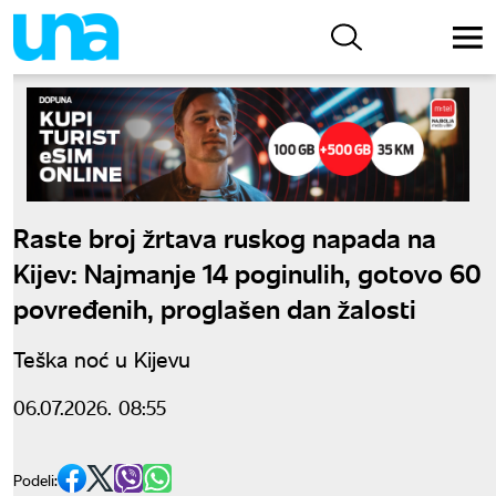
Raste broj žrtava ruskog napada na
Kijev: Najmanje 14 poginulih, gotovo 60
povređenih, proglašen dan žalosti
Teška noć u Kijevu
06.07.2026. 08:55
Podeli: