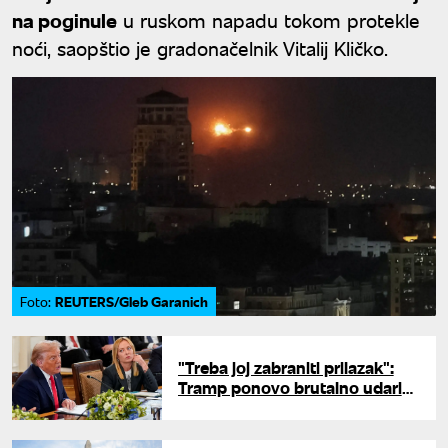
na poginule
u ruskom napadu tokom protekle
noći, saopštio je gradonačelnik Vitalij Kličko.
REUTERS/Gleb Garanich
Foto:
"Treba joj zabraniti prilazak":
Tramp ponovo brutalno udario
na Đorđu Meloni, Italijani
zgroženi