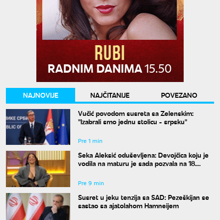
NAJNOVIJE
NAJČITANIJE
POVEZANO
Vučić povodom susreta sa Zelenskim:
"Izabrali smo jednu stolicu - srpsku"
Pre 1 min
Seka Aleksić oduševljena: Devojčica koju je
vodila na maturu je sada pozvala na 18.
rođendan
Pre 9 min
Susret u jeku tenzija sa SAD: Pezeškijan se
sastao sa ajatolahom Hamneijem