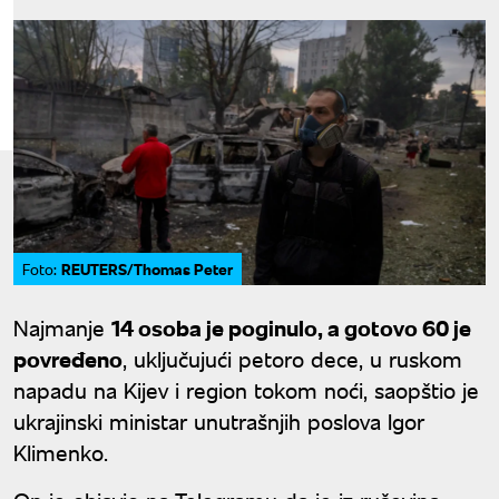
REUTERS/Thomas Peter
Foto:
Najmanje
14 osoba je poginulo, a gotovo 60 je
povređeno
, uključujući petoro dece, u ruskom
napadu na Kijev i region tokom noći, saopštio je
ukrajinski ministar unutrašnjih poslova Igor
Klimenko.