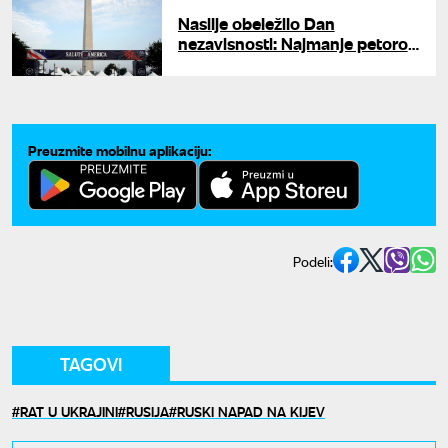
Nasilje obeležilo Dan
nezavisnosti: Najmanje petoro
poginulih u više američkih
gradova
Preuzmite mobilnu aplikaciju:
Podeli:
TAGOVI
RAT U UKRAJINI
RUSIJA
RUSKI NAPAD NA KIJEV