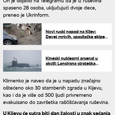
On je objavio na Telegramu da je iz ruševina
spaseno 28 osoba, uključujući dvoje dece,
preneo je Ukrinform.
Novi ruski napad na Kijev:
Devet mrtvih, spasilačke ekipe
tragaju za ljudima pod
ruševinama
Kineski nuklearni arsenal u
akciji: Lansirana strateška
raketa sa podmornice usred
Tihog okeana
Klimenko je naveo da je u napadu značajno
oštećeno oko 30 stambenih zgrada u Kijevu,
kao i da je više od 500 ljudi privremeno
evakuisano do završetka raščišćavanja ruševina.
U Kijevu će sutra biti dan žalosti u znak sećanja