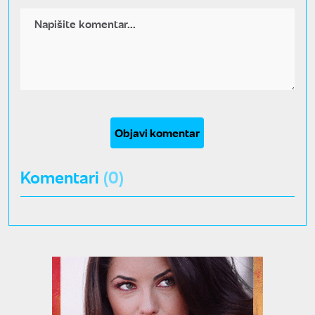
Objavi komentar
Komentari
(0)