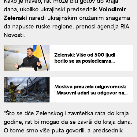
Kako je naveo, rat može biti gotov do kraja
dana, ukoliko ukrajinski predsednik
Volodimir
Zelenski
naredi ukrajinskim oružanim snagama
da napuste ruske regione, prenosi agencija RIA
Novosti.
Zelenski: Više od 500 ljudi
borilo se sa posledicama
ruskog napada na Ukrajinu
Moskva preuzela odgovornost:
"Masovni udari su odgovor na
terorističke napade Kijeva"
"Što se tiče Zelenskog i završetka rata do kraja
godine, rat bi mogao da se završi do kraja dana.
O tome smo više puta govorili, a predsednik