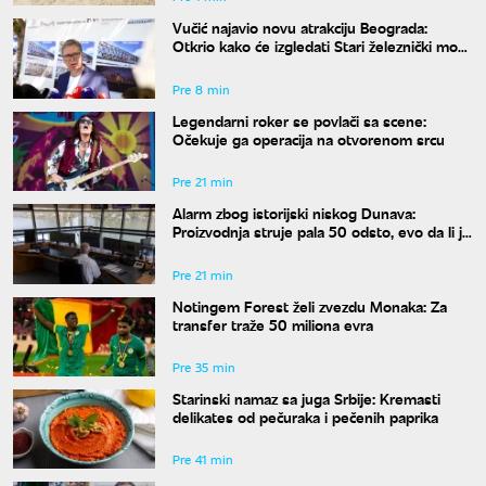
Vučić najavio novu atrakciju Beograda:
Otkrio kako će izgledati Stari železnički most
i kada će biti gotov
Pre 8 min
Legendarni roker se povlači sa scene:
Očekuje ga operacija na otvorenom srcu
Pre 21 min
Alarm zbog istorijski niskog Dunava:
Proizvodnja struje pala 50 odsto, evo da li je
snabdevanje ugroženo
Pre 21 min
Notingem Forest želi zvezdu Monaka: Za
transfer traže 50 miliona evra
Pre 35 min
Starinski namaz sa juga Srbije: Kremasti
delikates od pečuraka i pečenih paprika
Pre 41 min