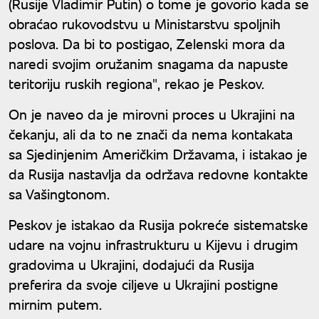
(Rusije Vladimir Putin) o tome je govorio kada se
obraćao rukovodstvu u Ministarstvu spoljnih
poslova. Da bi to postigao, Zelenski mora da
naredi svojim oružanim snagama da napuste
teritoriju ruskih regiona", rekao je Peskov.
On je naveo da je mirovni proces u Ukrajini na
čekanju, ali da to ne znači da nema kontakata
sa Sjedinjenim Američkim Državama, i istakao je
da Rusija nastavlja da održava redovne kontakte
sa Vašingtonom.
Peskov je istakao da Rusija pokreće sistematske
udare na vojnu infrastrukturu u Kijevu i drugim
gradovima u Ukrajini, dodajući da Rusija
preferira da svoje ciljeve u Ukrajini postigne
mirnim putem.