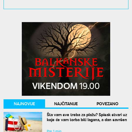
NAJNOVIJE
NAJČITANIJE
POVEZANO
Šta vam sve treba za plažu? Spisak stvari uz
koje će vam torba biti lagana, a dan savršen
Pre 1 min