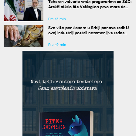
Teheran zatvorio vrata pregovorima sa SAD:
Arakči otkrio šta Vašington prvo mora da
uradi
Pre 43 min
Sve više penzionera u Srbiji ponovo radi: U
ovoj industriji postali nezamenljiva radna
snaga
Pre 49 min