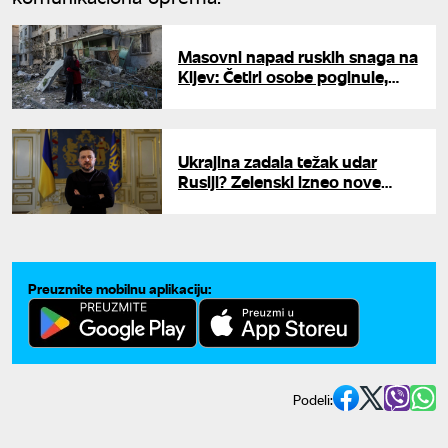
Masovni napad ruskih snaga na
Kijev: Četiri osobe poginule,
više od 50 ranjeno, uključujući
troje dece
Ukrajina zadala težak udar
Rusiji? Zelenski izneo nove
tvrdnje o napadima na rafinerije
Preuzmite mobilnu aplikaciju:
Podeli: