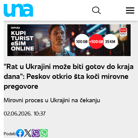
"Rat u Ukrajini može biti gotov do kraja
dana": Peskov otkrio šta koči mirovne
pregovore
Mirovni proces u Ukrajini na čekanju
02.06.2026. 10:37
Podeli: