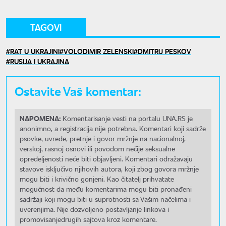
TAGOVI
RAT U UKRAJINI
VOLODIMIR ZELENSKI
DMITRIJ PESKOV
RUSIJA I UKRAJINA
Ostavite Vaš komentar:
NAPOMENA:
Komentarisanje vesti na portalu UNA.RS je
anonimno, a registracija nije potrebna. Komentari koji sadrže
psovke, uvrede, pretnje i govor mržnje na nacionalnoj,
verskoj, rasnoj osnovi ili povodom nečije seksualne
opredeljenosti neće biti objavljeni. Komentari odražavaju
stavove isključivo njihovih autora, koji zbog govora mržnje
mogu biti i krivično gonjeni. Kao čitatelj prihvatate
mogućnost da među komentarima mogu biti pronađeni
sadržaji koji mogu biti u suprotnosti sa Vašim načelima i
uverenjima. Nije dozvoljeno postavljanje linkova i
promovisanjedrugih sajtova kroz komentare.