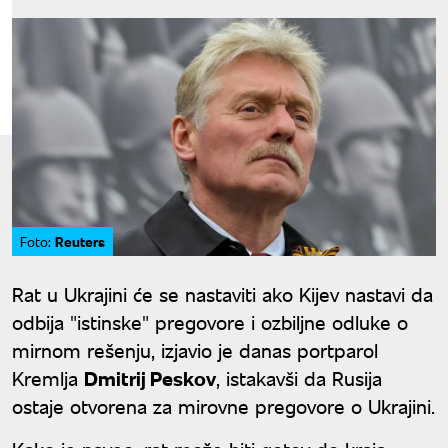
Reuters
Foto:
Rat u Ukrajini će se nastaviti ako Kijev nastavi da
odbija "istinske" pregovore i ozbiljne odluke o
mirnom rešenju, izjavio je danas portparol
Kremlja
Dmitrij Peskov
, istakavši da Rusija
ostaje otvorena za mirovne pregovore o Ukrajini.