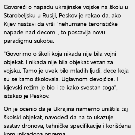
Govoreći o napadu ukrajinske vojske na školu u
Starobeljsku u Rusiji, Peskov je rekao da, ako
Kijev nastavi da vrši "nehumane terorističke
napade nad decom", to postavlja novu
paradigmu sukoba.
"Govorimo o školi koja nikada nije bila vojni
objekat. I nikada nije bila objekat vezan za
vojsku. Tamo je uvek bilo mladih ljudi, dece koja
su se tamo školovala. Uglavnom devojčice. I
kijevski režim je bio i te kako svestan toga",
istakao je Peskov.
On je ocenio da je Ukrajina namerno uništila taj
školski objekat, navodeći da na to ukazuje
sastav dronova, tehničke specifikacije i korišćena
komunikaciona oprema.