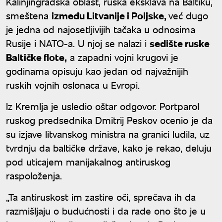
Kalinjingradska oblast, ruska eksklava na Baltiku,
smeštena
između Litvanije i Poljske,
već dugo
je jedna od najosetljivijih tačaka u odnosima
Rusije i NATO-a. U njoj se nalazi i
sedište ruske
Baltičke flote,
a zapadni vojni krugovi je
godinama opisuju kao jedan od najvažnijih
ruskih vojnih oslonaca u Evropi.
Iz Kremlja je usledio oštar odgovor. Portparol
ruskog predsednika Dmitrij Peskov ocenio je da
su izjave litvanskog ministra na granici ludila, uz
tvrdnju da baltičke države, kako je rekao, deluju
pod uticajem manijakalnog antiruskog
raspoloženja.
„Ta antiruskost im zastire oči, sprečava ih da
razmišljaju o budućnosti i da rade ono što je u