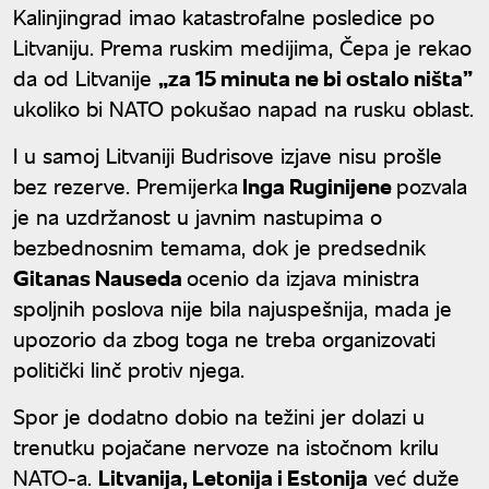
Kalinjingrad imao katastrofalne posledice po
Litvaniju. Prema ruskim medijima, Čepa je rekao
da od Litvanije
„za 15 minuta ne bi ostalo ništa”
ukoliko bi NATO pokušao napad na rusku oblast.
I u samoj Litvaniji Budrisove izjave nisu prošle
bez rezerve. Premijerka
Inga Ruginijene
pozvala
je na uzdržanost u javnim nastupima o
bezbednosnim temama, dok je predsednik
Gitanas Nauseda
ocenio da izjava ministra
spoljnih poslova nije bila najuspešnija, mada je
upozorio da zbog toga ne treba organizovati
politički linč protiv njega.
Spor je dodatno dobio na težini jer dolazi u
trenutku pojačane nervoze na istočnom krilu
NATO-a.
Litvanija, Letonija i Estonija
već duže