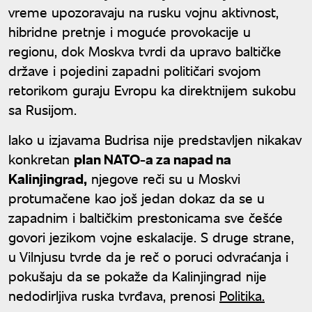
vreme upozoravaju na rusku vojnu aktivnost,
hibridne pretnje i moguće provokacije u
regionu, dok Moskva tvrdi da upravo baltičke
države i pojedini zapadni političari svojom
retorikom guraju Evropu ka direktnijem sukobu
sa Rusijom.
Iako u izjavama Budrisa nije predstavljen nikakav
konkretan
plan NATO-a za napad na
Kalinjingrad,
njegove reči su u Moskvi
protumačene kao još jedan dokaz da se u
zapadnim i baltičkim prestonicama sve češće
govori jezikom vojne eskalacije. S druge strane,
u Vilnjusu tvrde da je reč o poruci odvraćanja i
pokušaju da se pokaže da Kalinjingrad nije
nedodirljiva ruska tvrđava, prenosi
Politika.