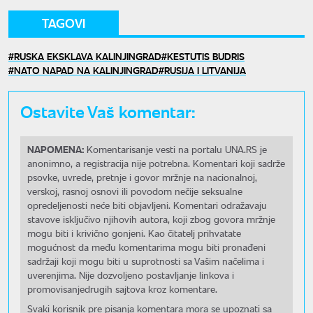
TAGOVI
RUSKA EKSKLAVA KALINJINGRAD
KESTUTIS BUDRIS
NATO NAPAD NA KALINJINGRAD
RUSIJA I LITVANIJA
Ostavite Vaš komentar:
NAPOMENA:
Komentarisanje vesti na portalu UNA.RS je
anonimno, a registracija nije potrebna. Komentari koji sadrže
psovke, uvrede, pretnje i govor mržnje na nacionalnoj,
verskoj, rasnoj osnovi ili povodom nečije seksualne
opredeljenosti neće biti objavljeni. Komentari odražavaju
stavove isključivo njihovih autora, koji zbog govora mržnje
mogu biti i krivično gonjeni. Kao čitatelj prihvatate
mogućnost da među komentarima mogu biti pronađeni
sadržaji koji mogu biti u suprotnosti sa Vašim načelima i
uverenjima. Nije dozvoljeno postavljanje linkova i
promovisanjedrugih sajtova kroz komentare.
Svaki korisnik pre pisanja komentara mora se upoznati sa