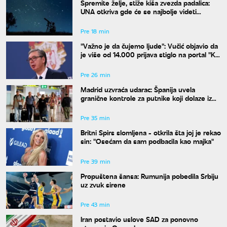
Spremite želje, stiže kiša zvezda padalica:
UNA otkriva gde će se najbolje videti
nebeski spektakl
Pre 18 min
"Važno je da čujemo ljude": Vučić objavio da
je više od 14.000 prijava stiglo na portal "Ko
si bre ti"
Pre 26 min
Madrid uzvraća udarac: Španija uvela
granične kontrole za putnike koji dolaze iz
Italije
Pre 35 min
Britni Spirs slomljena - otkrila šta joj je rekao
sin: "Osećam da sam podbacila kao majka"
Pre 39 min
Propuštena šansa: Rumunija pobedila Srbiju
uz zvuk sirene
Pre 43 min
Iran postavio uslove SAD za ponovno