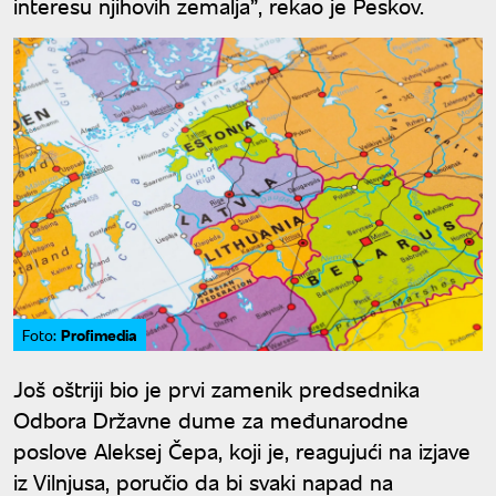
interesu njihovih zemalja”, rekao je Peskov.
Profimedia
Foto:
Još oštriji bio je prvi zamenik predsednika
Odbora Državne dume za međunarodne
poslove Aleksej Čepa, koji je, reagujući na izjave
iz Vilnjusa, poručio da bi svaki napad na