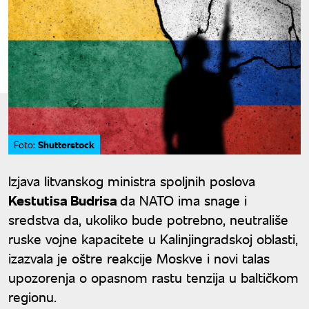
Shutterstock
Foto:
Izjava litvanskog ministra spoljnih poslova
Kestutisa Budrisa
da NATO ima snage i
sredstva da, ukoliko bude potrebno, neutrališe
ruske vojne kapacitete u Kalinjingradskoj oblasti,
izazvala je oštre reakcije Moskve i novi talas
upozorenja o opasnom rastu tenzija u baltičkom
regionu.