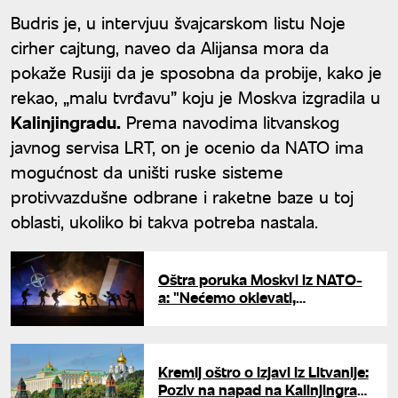
Budris je, u intervjuu švajcarskom listu Noje
cirher cajtung, naveo da Alijansa mora da
pokaže Rusiji da je sposobna da probije, kako je
rekao, „malu tvrđavu” koju je Moskva izgradila u
Kalinjingradu.
Prema navodima litvanskog
javnog servisa LRT, on je ocenio da NATO ima
mogućnost da uništi ruske sisteme
protivvazdušne odbrane i raketne baze u toj
oblasti, ukoliko bi takva potreba nastala.
Oštra poruka Moskvi iz NATO-
a: "Nećemo oklevati,
delovaćemo kad bude
potrebno"
Kremlj oštro o izjavi iz Litvanije:
Poziv na napad na Kalinjingrad