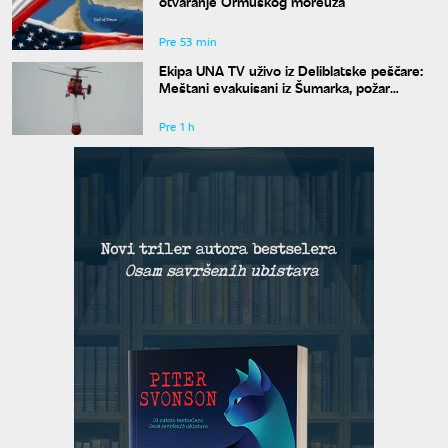
otvaranje Ormuskog moreuza
Pre 53 min
Ekipa UNA TV uživo iz Deliblatske peščare:
Meštani evakuisani iz Šumarka, požar
progutao 1.500 hektara
Pre 1 h