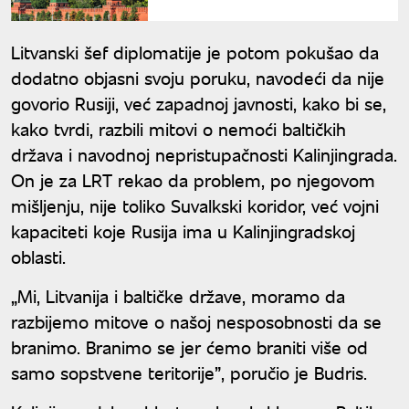
je na granici ludila
Litvanski šef diplomatije je potom pokušao da
dodatno objasni svoju poruku, navodeći da nije
govorio Rusiji, već zapadnoj javnosti, kako bi se,
kako tvrdi, razbili mitovi o nemoći baltičkih
država i navodnoj nepristupačnosti Kalinjingrada.
On je za LRT rekao da problem, po njegovom
mišljenju, nije toliko Suvalkski koridor, već vojni
kapaciteti koje Rusija ima u Kalinjingradskoj
oblasti.
„Mi, Litvanija i baltičke države, moramo da
razbijemo mitove o našoj nesposobnosti da se
branimo. Branimo se jer ćemo braniti više od
samo sopstvene teritorije”, poručio je Budris.