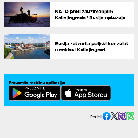
NATO preti zauzimanjem
Kalinjingrada? Rusija optužuje
evropske zemlje zbog vojnih
vežbi
Rusija zatvorila poljski konzulat
u enklavi Kalinjingrad
Preuzmite mobilnu aplikaciju:
Podeli: