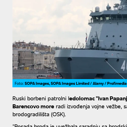
SOPA Images, SOPA Images Limited / Alamy / Profimedia
Foto:
Ruski borbeni patrolni l
edolomac "Ivan Papanj
Barencovo more
radi izvođenja vojne vežbe, s
brodogradilišta (OSK).
"Posada broda je uvežbala saradnju sa brodsk