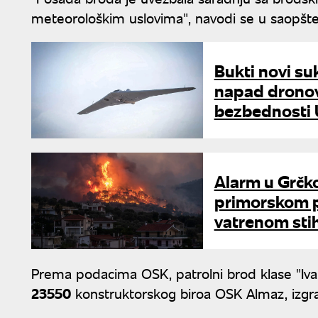
meteorološkim uslovima", navodi se u saopštenj
Bukti novi su
napad dronovi
bezbednosti
Alarm u Grčko
primorskom p
vatrenom stih
Prema podacima OSK, patrolni brod klase "Iva
23550
konstruktorskog biroa OSK Almaz, izgr