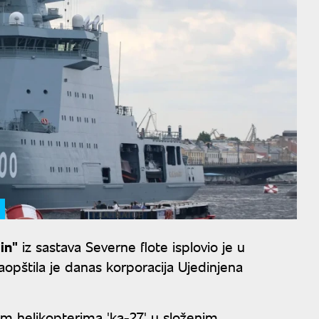
in"
iz sastava Severne flote isplovio je u
aopštila je danas korporacija Ujedinjena
im helikopterima 'ka-27' u složenim