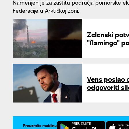
Namenjen je za zaštitu područja pomorske eko
Federacije u Arktičkoj zoni.
Zelenski potv
"flamingo" po
Vens poslao o
odgovoriti si
Preuzmite mobilnu