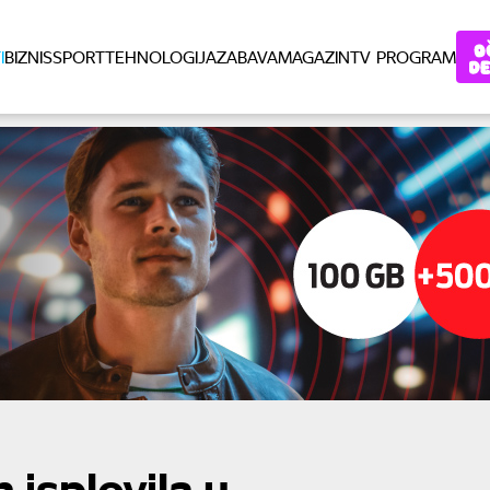
I
BIZNIS
SPORT
TEHNOLOGIJA
ZABAVA
MAGAZIN
TV PROGRAM
isplovila u