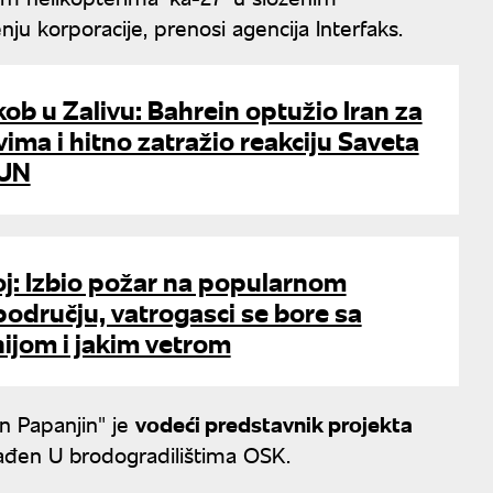
u korporacije, prenosi agencija Interfaks.
kob u Zalivu: Bahrein optužio Iran za
ma i hitno zatražio reakciju Saveta
 UN
j: Izbio požar na popularnom
odručju, vatrogasci se bore sa
ijom i jakim vetrom
n Papanjin" je
vodeći predstavnik projekta
ađen U brodogradilištima OSK.