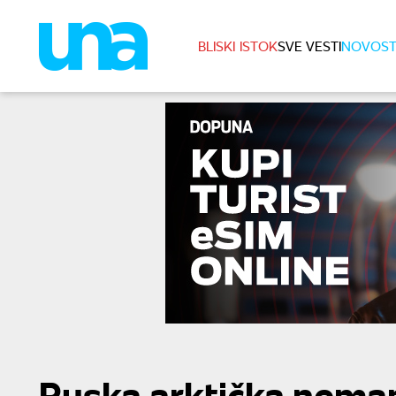
BLISKI ISTOK
SVE VESTI
NOVOST
Ruska arktička neman 