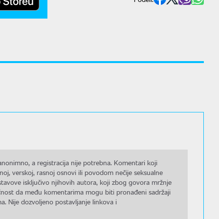
nonimno, a registracija nije potrebna. Komentari koji
noj, verskoj, rasnoj osnovi ili povodom nečije seksualne
stavove isključivo njihovih autora, koji zbog govora mržnje
gućnost da među komentarima mogu biti pronađeni sadržaji
a. Nije dozvoljeno postavljanje linkova i