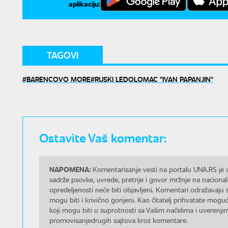
aplikaciju:
TAGOVI
BARENCOVO MORE
RUSKI LEDOLOMAC "IVAN PAPANJIN"
Ostavite Vaš komentar:
NAPOMENA:
Komentarisanje vesti na portalu UNA.RS je a
sadrže psovke, uvrede, pretnje i govor mržnje na nacional
opredeljenosti neće biti objavljeni. Komentari odražavaju 
mogu biti i krivično gonjeni. Kao čitatelj prihvatate mo
koji mogu biti u suprotnosti sa Vašim načelima i uverenjim
promovisanjedrugih sajtova kroz komentare.