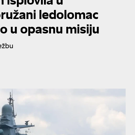
ružani ledolomac
uo u opasnu misiju
ežbu