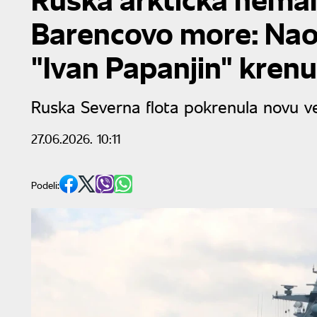
Barencovo more: Nao
"Ivan Papanjin" kren
Ruska Severna flota pokrenula novu v
27.06.2026. 10:11
Podeli: