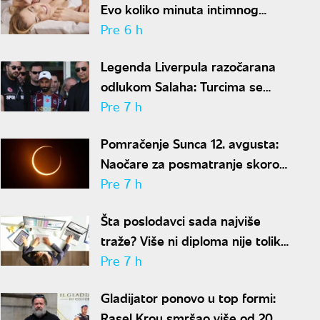
Evo koliko minuta intimnog
odnosa je ženi potrebno da bi
Pre 6 h
bila potpuno zadovoljna
Legenda Liverpula razočarana
odlukom Salaha: Turcima se
neće dopasti ove reči
Pre 7 h
Pomračenje Sunca 12. avgusta:
Naočare za posmatranje skoro
rasprodate
Pre 7 h
Šta poslodavci sada najviše
traže? Više ni diploma nije toliko
važna
Pre 7 h
Gladijator ponovo u top formi:
Rasel Krou smršao više od 20