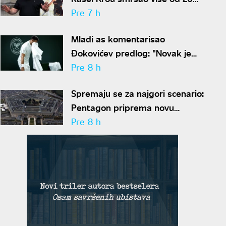
kilograma pa zapalio društvene
Pre 7 h
mreže novim izgledom
Mladi as komentarisao
Đokovićev predlog: "Novak je
sve stariji, zato nam predlaže
Pre 8 h
kraće mečeve"
Spremaju se za najgori scenario:
Pentagon priprema novu
nuklearnu strategiju za
Pre 8 h
eventualni sukob sa Rusijom i
Kinom