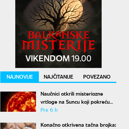
NAJNOVIJE
NAJČITANIJE
POVEZANO
Naučnici otkrili misteriozne
vrtloge na Suncu koji pokreću
solarne baklje
Pre 6 h
Konačno otkrivena tačna brojka: