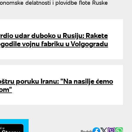
nomske delatnosti i plovidbe flote Ruske
rdio udar duboko u Rusiju: Rakete
godile vojnu fabriku u Volgogradu
štru poruku Iranu: "Na nasilje ćemo
lom"
Podeli: