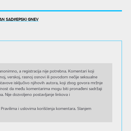
RAN SAD
EPSKI GNEV
nonimno, a registracija nije potrebna. Komentari koji
noj, verskoj, rasnoj osnovi ili povodom nečije seksualne
stavove isključivo njihovih autora, koji zbog govora mržnje
gućnost da među komentarima mogu biti pronađeni sadržaji
a. Nije dozvoljeno postavljanje linkova i
 Pravilima i uslovima korišćenja komentara. Slanjem