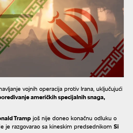
janje vojnih operacija protiv Irana, uključujući
poređivanje američkih specijalnih snaga,
nald Tramp
još nije doneo konačnu odluku o
de je razgovarao sa kineskim predsednikom
Si