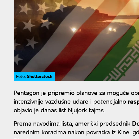
Shutterstock
Foto:
Pentagon je pripremio planove za moguće obnavl
intenzivnije vazdušne udare i potencijalno
ras
objavio je danas list Njujork tajms.
Prema navodima lista, američki predsednik
Do
narednim koracima nakon povratka iz Kine, g