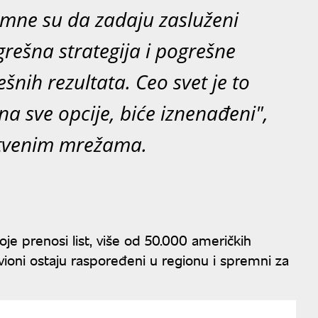
mne su da zadaju zasluženi
grešna strategija i pogrešne
nih rezultata. Ceo svet je to
a sve opcije, biće iznenađeni",
uštvenim mrežama.
je prenosi list, više od 50.000 američkih
avioni ostaju raspoređeni u regionu i spremni za