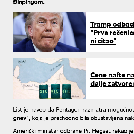
Đinpingom.
Tramp odbacio
"Prva rečenica
ni čitao"
Cene nafte na
dalje zatvoren
List je naveo da Pentagon razmatra mogućno
gnev",
koja je prethodno bila obustavljena nak
Američki ministar odbrane Pit Hegset rekao