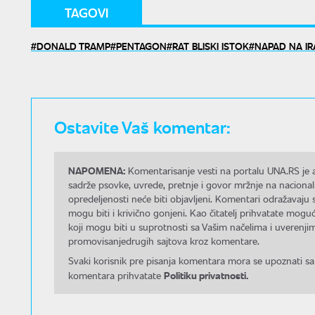
TAGOVI
DONALD TRAMP
PENTAGON
RAT BLISKI ISTOK
NAPAD NA I
Ostavite Vaš komentar:
NAPOMENA:
Komentarisanje vesti na portalu UNA.RS je a
sadrže psovke, uvrede, pretnje i govor mržnje na nacional
opredeljenosti neće biti objavljeni. Komentari odražavaju 
mogu biti i krivično gonjeni. Kao čitatelj prihvatate mo
koji mogu biti u suprotnosti sa Vašim načelima i uverenjim
promovisanjedrugih sajtova kroz komentare.
Svaki korisnik pre pisanja komentara mora se upoznati sa
Politiku privatnosti.
komentara prihvatate