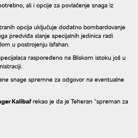
trebno, ali i opcije za povlačenje snaga iz
tranih opcija uključuje dodatno bombardovanje
ruga predviđa slanje specijalnih jedinica radi
lom u postrojenju Isfahan.
 specijalaca raspoređeno na Bliskom istoku još u
straciji.
oružane snage spremne za odgovor na eventualne
ger Kalibaf
rekao je da je Teheran "spreman za