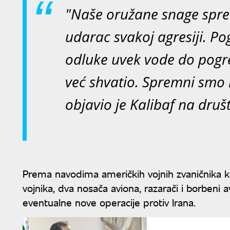
"Naše oružane snage spre
udarac svakoj agresiji. Po
odluke uvek vode do pogreš
već shvatio. Spremni smo n
objavio je Kalibaf na dr
Prema navodima američkih vojnih zvaničnika ko
vojnika, dva nosača aviona, razarači i borbeni 
eventualne nove operacije protiv Irana.