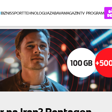
I
BIZNIS
SPORT
TEHNOLOGIJA
ZABAVA
MAGAZIN
TV PROGRAM
r na Iran? Pentagon