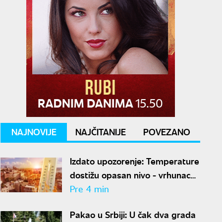
NAJNOVIJE
NAJČITANIJE
POVEZANO
Izdato upozorenje: Temperature
dostižu opasan nivo - vrhunac
toplotnog talasa u Srbiji
Pre 4 min
Pakao u Srbiji: U čak dva grada