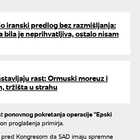
 iranski predlog bez razmišljanja:
 bila je neprihvatljiva, ostalo nisam
stavljaju rast: Ormuski moreuz i
, tržišta u strahu
st
ponovnog pokretanja operacije "Epski
on proglašenja primirja.
 je pred Kongresom da SAD imaju spremne