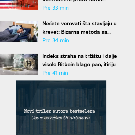
američkih restrikcija
Pre 33 min
Nećete verovati šta stavljaju u
krevet: Bizarna metoda sa
povrćem rešava problem
Pre 34 min
znojenja preko noći
Indeks straha na tržištu i dalje
visok: Bitkoin blago pao, itirijum
nastavio rast
Pre 41 min