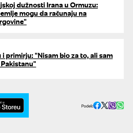
rijskoj dužnosti Irana u Ormuzu:
 zemlje mogu da računaju na
rgovine"
i primirju: "Nisam bio za to, ali sam
 Pakistanu"
Podeli: