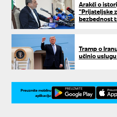
Arakči o isto
"Prijateljske
bezbednost t
Tramp o Iranu 
učinio uslugu
Preuzmite mobilnu
aplikaciju: