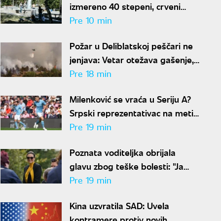
izmereno 40 stepeni, crveni
meteo-alarm i dalje na snazi
Pre 10 min
Požar u Deliblatskoj peščari ne
jenjava: Vetar otežava gašenje,
angažovani helikopteri MUP-a
Pre 18 min
Milenković se vraća u Seriju A?
Srpski reprezentativac na meti
italijanskog velikana
Pre 19 min
Poznata voditeljka obrijala
glavu zbog teške bolesti: "Ja
sam živi dokaz da se trauma
Pre 19 min
može prevazići"
Kina uzvratila SAD: Uvela
kontramere protiv novih