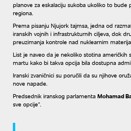
planove za eskalaciju sukoba ukoliko to bude po
regiona.
Prema pisanju Njujork tajmsa, jedna od razma
iranskih vojnih i infrastrukturnih ciljeva, dok d
preuzimanja kontrole nad nuklearnim materija
List je naveo da je nekoliko stotina američkih
martu kako bi takva opcija bila dostupna admini
Iranski zvaničnici su poručili da su njihove 
nove napade.
Predsednik iranskog parlamenta
Mohamad Ba
sve opcije".