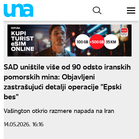
SAD uništile više od 90 odsto iranskih
pomorskih mina: Objavljeni
zastrašujući detalji operacije "Epski
bes"
Vašington otkrio razmere napada na Iran
14.05.2026. 16:16