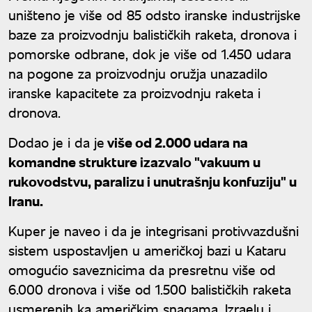
uništeno je više od 85 odsto iranske industrijske
baze za proizvodnju balističkih raketa, dronova i
pomorske odbrane, dok je više od 1.450 udara
na pogone za proizvodnju oružja unazadilo
iranske kapacitete za proizvodnju raketa i
dronova.
Dodao je i da je
više od 2.000 udara na
komandne strukture izazvalo "vakuum u
rukovodstvu, paralizu i unutrašnju konfuziju" u
Iranu.
Kuper je naveo i da je integrisani protivvazdušni
sistem uspostavljen u američkoj bazi u Kataru
omogućio saveznicima da presretnu više od
6.000 dronova i više od 1.500 balističkih raketa
usmerenih ka američkim snagama, Izraelu i