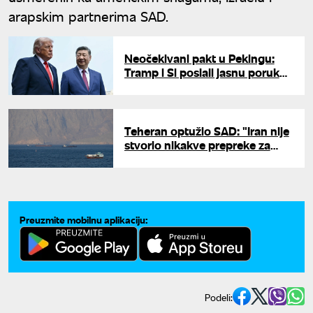
arapskim partnerima SAD.
Neočekivani pakt u Pekingu:
Tramp i Si poslali jasnu poruku
Iranu, jedno pitanje i dalje
"varniči"
Teheran optužio SAD: "Iran nije
stvorio nikakve prepreke za
plovidbu kroz Ormuski moreuz"
Preuzmite mobilnu aplikaciju:
Podeli: