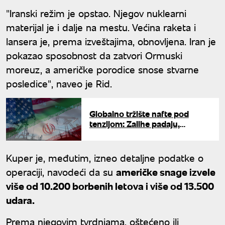
"Iranski režim je opstao. Njegov nuklearni
materijal je i dalje na mestu. Većina raketa i
lansera je, prema izveštajima, obnovljena. Iran je
pokazao sposobnost da zatvori Ormuski
moreuz, a američke porodice snose stvarne
posledice", naveo je Rid.
Globalno tržište nafte pod
tenzijom: Zalihe padaju,
strahovi od nestašice rastu
Kuper je, međutim, izneo detaljne podatke o
operaciji, navodeći da su
američke snage izvele
više od 10.200 borbenih letova i više od 13.500
udara.
Prema njegovim tvrdnjama, oštećeno ili