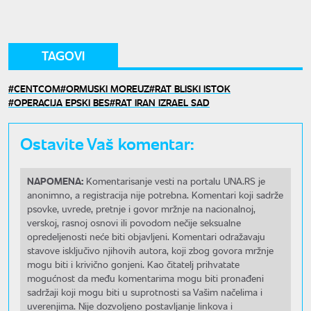
TAGOVI
CENTCOM
ORMUSKI MOREUZ
RAT BLISKI ISTOK
OPERACIJA EPSKI BES
RAT IRAN IZRAEL SAD
Ostavite Vaš komentar:
NAPOMENA:
Komentarisanje vesti na portalu UNA.RS je
anonimno, a registracija nije potrebna. Komentari koji sadrže
psovke, uvrede, pretnje i govor mržnje na nacionalnoj,
verskoj, rasnoj osnovi ili povodom nečije seksualne
opredeljenosti neće biti objavljeni. Komentari odražavaju
stavove isključivo njihovih autora, koji zbog govora mržnje
mogu biti i krivično gonjeni. Kao čitatelj prihvatate
mogućnost da među komentarima mogu biti pronađeni
sadržaji koji mogu biti u suprotnosti sa Vašim načelima i
uverenjima. Nije dozvoljeno postavljanje linkova i