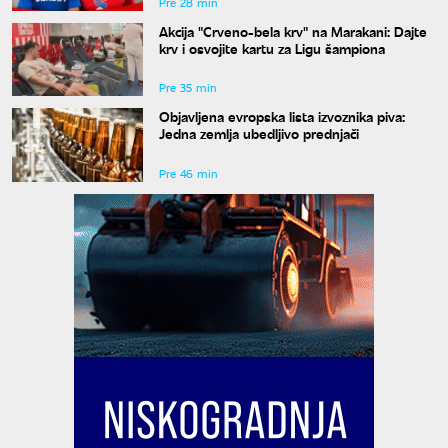
Pre 28 min
Akcija "Crveno-bela krv" na Marakani: Dajte
krv i osvojite kartu za Ligu šampiona
Pre 35 min
Objavljena evropska lista izvoznika piva:
Jedna zemlja ubedljivo prednjači
Pre 46 min