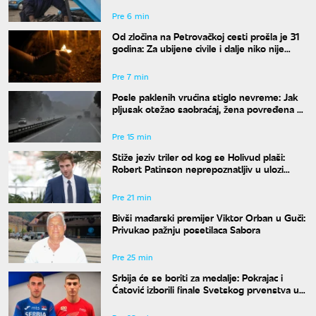
Pre 6 min
Od zločina na Petrovačkoj cesti prošla je 31
godina: Za ubijene civile i dalje niko nije
odgovarao
Pre 7 min
Posle paklenih vrućina stiglo nevreme: Jak
pljusak otežao saobraćaj, žena povređena u
Leskovcu
Pre 15 min
Stiže jeziv triler od kog se Holivud plaši:
Robert Patinson neprepoznatljiv u ulozi
slavnog voditelja
Pre 21 min
Bivši mađarski premijer Viktor Orban u Guči:
Privukao pažnju posetilaca Sabora
Pre 25 min
Srbija će se boriti za medalje: Pokrajac i
Ćatović izborili finale Svetskog prvenstva u
Judžinu