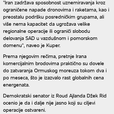
"Iran zadržava sposobnost uznemiravanja kroz
ograničene napade dronovima i raketama, kao i
preostalu podršku posredničkim grupama, ali
više nema kapacitet da ugrožava velike
regionalne operacije ili ograniči slobodu
delovanja SAD u vazdušnom i pomorskom
domenu", naveo je Kuper.
Prema njegovim rečima, pretnje Irana
komercijalnim brodovima praktično su dovele
do zatvaranja Ormuskog moreuza tokom dva i
po meseca, što je izazvalo rast globalnih cena
energenata.
Demokratski senator iz Roud Ajlanda Džek Rid
ocenio je da i dalje nije jasno koji su ciljevi
operacije ostvareni.