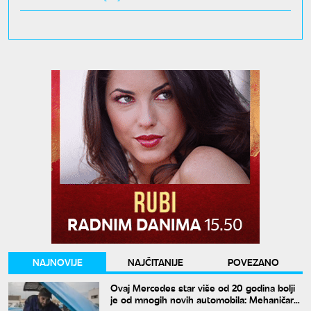
NAJNOVIJE
NAJČITANIJE
POVEZANO
Ovaj Mercedes star više od 20 godina bolji
je od mnogih novih automobila: Mehaničar
tvrdi da bi ga odmah kupio