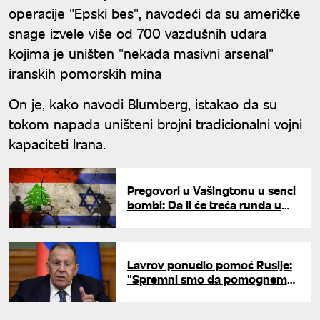
operacije "Epski bes", navodeći da su američke
snage izvele više od 700 vazdušnih udara
kojima je uništen "nekada masivni arsenal"
iranskih pomorskih mina
On je, kako navodi Blumberg, istakao da su
tokom napada uništeni brojni tradicionalni vojni
kapaciteti Irana.
Pregovori u Vašingtonu u senci
bombi: Da li će treća runda u
Stejt departmentu spasiti
primirje koje ističe za tri dana?
Lavrov ponudio pomoć Rusije:
"Spremni smo da pomognemo
u rešavanju pitanja u vezi sa
Iranom"