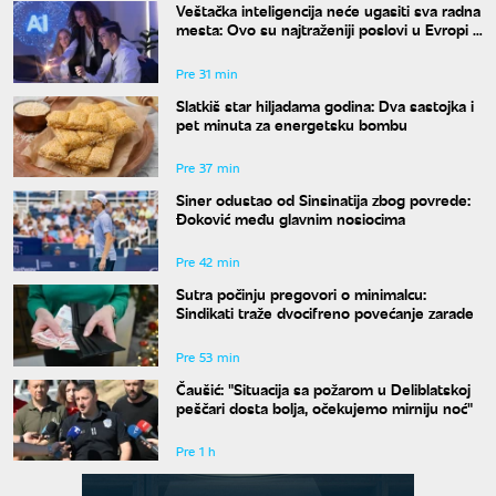
Veštačka inteligencija neće ugasiti sva radna
mesta: Ovo su najtraženiji poslovi u Evropi u
2026. godini
Pre 31 min
Slatkiš star hiljadama godina: Dva sastojka i
pet minuta za energetsku bombu
Pre 37 min
Siner odustao od Sinsinatija zbog povrede:
Đoković među glavnim nosiocima
Pre 42 min
Sutra počinju pregovori o minimalcu:
Sindikati traže dvocifreno povećanje zarade
Pre 53 min
Čaušić: "Situacija sa požarom u Deliblatskoj
peščari dosta bolja, očekujemo mirniju noć"
Pre 1 h