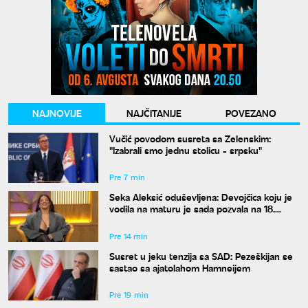
NAJNOVIJE
NAJČITANIJE
POVEZANO
Vučić povodom susreta sa Zelenskim:
"Izabrali smo jednu stolicu - srpsku"
Pre 7 min
Seka Aleksić oduševljena: Devojčica koju je
vodila na maturu je sada pozvala na 18.
rođendan
Pre 14 min
Susret u jeku tenzija sa SAD: Pezeškijan se
sastao sa ajatolahom Hamneijem
Pre 19 min