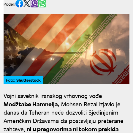
Podeli:
Shutterstock
Foto:
Vojni savetnik iranskog vrhovnog vođe
Modžtabe Hamneija,
Mohsen Rezai izjavio je
danas da Teheran neće dozvoliti Sjedinjenim
Američkim Državama da postavljaju preterane
zahteve,
ni u pregovorima ni tokom prekida