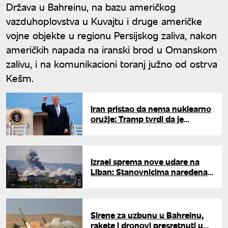
Država u Bahreinu, na bazu američkog
vazduhoplovstva u Kuvajtu i druge američke
vojne objekte u regionu Persijskog zaliva, nakon
američkih napada na iranski brod u Omanskom
zalivu, i na komunikacioni toranj južno od ostrva
Kešm.
Iran pristao da nema nuklearno
oružje: Tramp tvrdi da je
dogovor postignut, ajatolah
lično uključen u pregovore
Izrael sprema nove udare na
Liban: Stanovnicima naređena
hitna evakuacija
Sirene za uzbunu u Bahreinu,
rakete i dronovi presretnuti u