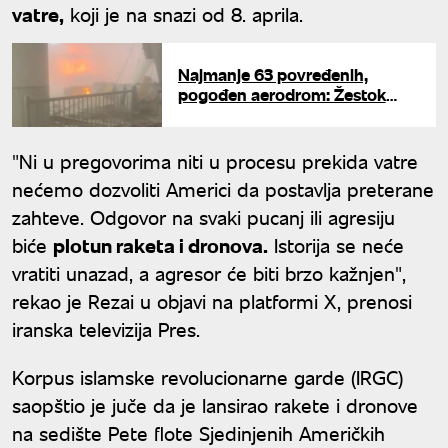
vatre,
koji je na snazi od 8. aprila.
Najmanje 63 povređenih,
pogođen aerodrom: Žestok
napad Irana na Kuvajt
"Ni u pregovorima niti u procesu prekida vatre
nećemo dozvoliti Americi da postavlja preterane
zahteve. Odgovor na svaki pucanj ili agresiju
biće
plotun raketa i dronova.
Istorija se neće
vratiti unazad, a agresor će biti brzo kažnjen",
rekao je Rezai u objavi na platformi X, prenosi
iranska televizija Pres.
Korpus islamske revolucionarne garde (IRGC)
saopštio je juče da je lansirao rakete i dronove
na sedište Pete flote Sjedinjenih Američkih