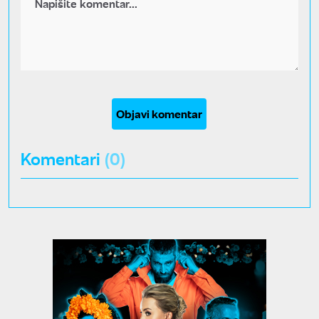
Objavi komentar
Komentari
(0)