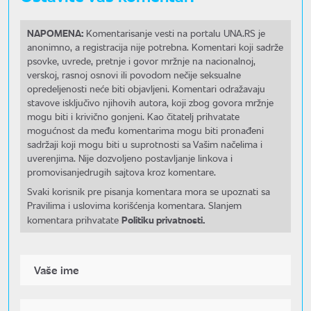
NAPOMENA:
Komentarisanje vesti na portalu UNA.RS je
anonimno, a registracija nije potrebna. Komentari koji sadrže
psovke, uvrede, pretnje i govor mržnje na nacionalnoj,
verskoj, rasnoj osnovi ili povodom nečije seksualne
opredeljenosti neće biti objavljeni. Komentari odražavaju
stavove isključivo njihovih autora, koji zbog govora mržnje
mogu biti i krivično gonjeni. Kao čitatelj prihvatate
mogućnost da među komentarima mogu biti pronađeni
sadržaji koji mogu biti u suprotnosti sa Vašim načelima i
uverenjima. Nije dozvoljeno postavljanje linkova i
promovisanjedrugih sajtova kroz komentare.
Svaki korisnik pre pisanja komentara mora se upoznati sa
Pravilima i uslovima korišćenja komentara. Slanjem
Politiku privatnosti.
komentara prihvatate