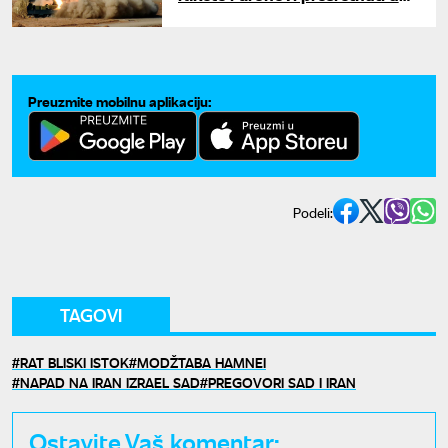
Kuvajtu: Iran gađao američke
baze
Preuzmite mobilnu aplikaciju:
Podeli:
TAGOVI
RAT BLISKI ISTOK
MODŽTABA HAMNEI
NAPAD NA IRAN IZRAEL SAD
PREGOVORI SAD I IRAN
Ostavite Vaš komentar: