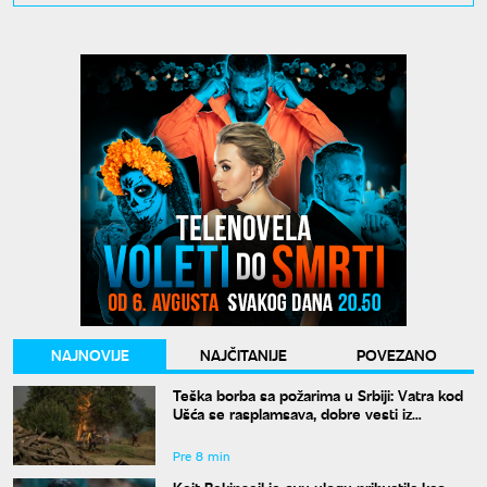
NAJNOVIJE
NAJČITANIJE
POVEZANO
Teška borba sa požarima u Srbiji: Vatra kod
Ušća se rasplamsava, dobre vesti iz
Deliblata
Pre 8 min