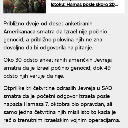
istoku: Hamas posle skoro 20
godina raspušta vladu i predaje
vlast u Gazi
Približno dvoje od deset anketiranih
Amerikanaca smatra da Izrael nije počinio
genocid, a približno polovina njih ne zna
dovoljno da bi odgovorila na pitanje.
Oko 30 odsto anketiranih američkih Jevreja
smatra da je Izrael počinio genocid, dok 49
odsto njih veruje da nije.
Otprilike tri četvrtine odraslih Jevreja u SAD
smatra da je početni odgovor Izraela posle
napada Hamasa 7. oktobra bio opravdan, ali
samo jedna četvrtina njih misli isto to kada je
reč o trenutnim izraelskim vojnim operacijama.