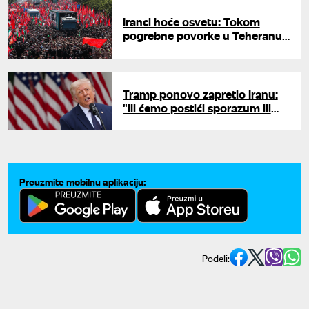
Iranci hoće osvetu: Tokom
pogrebne povorke u Teheranu
nošen transparent "Ubićemo
Trampa"
Tramp ponovo zapretio Iranu:
"Ili ćemo postići sporazum ili
ćemo završiti posao"
Preuzmite mobilnu aplikaciju:
Podeli: