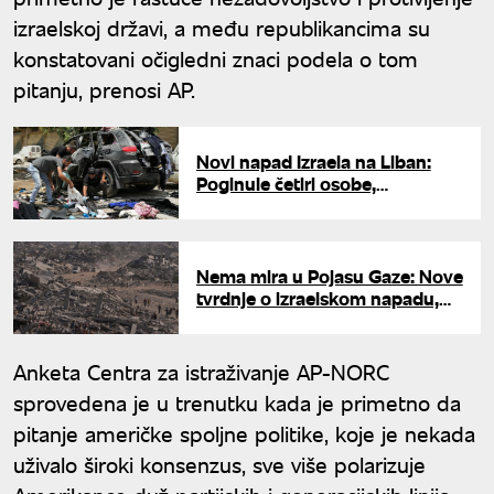
izraelskoj državi, a među republikancima su
konstatovani očigledni znaci podela o tom
pitanju, prenosi AP.
Novi napad Izraela na Liban:
Poginule četiri osobe,
uključujući direktorku škole
Nema mira u Pojasu Gaze: Nove
tvrdnje o izraelskom napadu,
ima poginulih
Anketa Centra za istraživanje AP-NORC
sprovedena je u trenutku kada je primetno da
pitanje američke spoljne politike, koje je nekada
uživalo široki konsenzus, sve više polarizuje