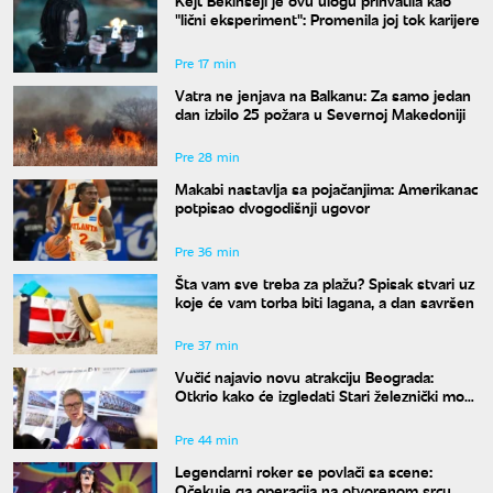
Kejt Bekinsejl je ovu ulogu prihvatila kao
"lični eksperiment": Promenila joj tok karijere
Pre 17 min
Vatra ne jenjava na Balkanu: Za samo jedan
dan izbilo 25 požara u Severnoj Makedoniji
Pre 28 min
Makabi nastavlja sa pojačanjima: Amerikanac
potpisao dvogodišnji ugovor
Pre 36 min
Šta vam sve treba za plažu? Spisak stvari uz
koje će vam torba biti lagana, a dan savršen
Pre 37 min
Vučić najavio novu atrakciju Beograda:
Otkrio kako će izgledati Stari železnički most
i kada će biti gotov
Pre 44 min
Legendarni roker se povlači sa scene:
Očekuje ga operacija na otvorenom srcu