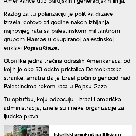
Amerikance duž partijskih i generacijskih linija.
Razlog za tu polarizaciju je politika države
Izraela, gotovo tri godine nakon izbijanja
najnovijeg rata sa palestinskom militantnom
grupom
Hamas
u okupiranoj palestinskoj
enklavi
Pojasu Gaze.
Otprilike jedna trećina odraslih Amerikanaca, od
kojih je oko 50 odsto pristalica Demokratske
stranke, smatra da je Izrael počinio genocid nad
Palestincima tokom rata u Pojasu Gaze.
Tu optužbu, koju odbacuju i Izrael i američka
administracija, iznele su i neke organizacije za
ljudska prava.
Istorijski preokret na Bliskom