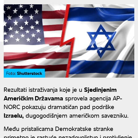
Shutterstock
Foto:
Rezultati istraživanja koje je u
Sjedinjenim
Američkim Državama
sprovela agencija AP-
NORC pokazuju dramatičan pad podrške
Izraelu,
dugogodišnjem američkom savezniku.
Među pristalicama Demokratske stranke
primetno je rastuće nezadovoljstvo i protivljenje