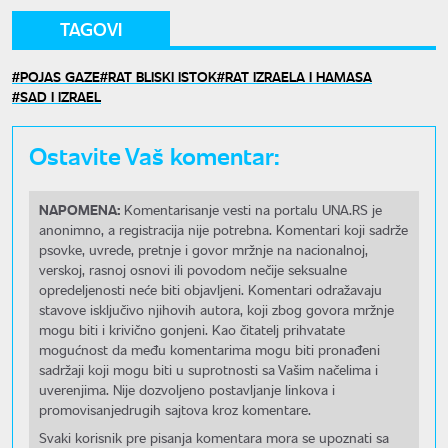
TAGOVI
POJAS GAZE
RAT BLISKI ISTOK
RAT IZRAELA I HAMASA
SAD I IZRAEL
Ostavite Vaš komentar:
NAPOMENA:
Komentarisanje vesti na portalu UNA.RS je
anonimno, a registracija nije potrebna. Komentari koji sadrže
psovke, uvrede, pretnje i govor mržnje na nacionalnoj,
verskoj, rasnoj osnovi ili povodom nečije seksualne
opredeljenosti neće biti objavljeni. Komentari odražavaju
stavove isključivo njihovih autora, koji zbog govora mržnje
mogu biti i krivično gonjeni. Kao čitatelj prihvatate
mogućnost da među komentarima mogu biti pronađeni
sadržaji koji mogu biti u suprotnosti sa Vašim načelima i
uverenjima. Nije dozvoljeno postavljanje linkova i
promovisanjedrugih sajtova kroz komentare.
Svaki korisnik pre pisanja komentara mora se upoznati sa