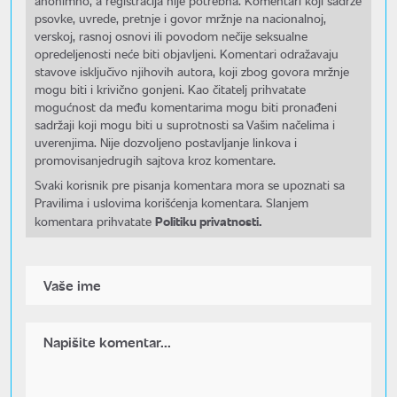
anonimno, a registracija nije potrebna. Komentari koji sadrže
psovke, uvrede, pretnje i govor mržnje na nacionalnoj,
verskoj, rasnoj osnovi ili povodom nečije seksualne
opredeljenosti neće biti objavljeni. Komentari odražavaju
stavove isključivo njihovih autora, koji zbog govora mržnje
mogu biti i krivično gonjeni. Kao čitatelj prihvatate
mogućnost da među komentarima mogu biti pronađeni
sadržaji koji mogu biti u suprotnosti sa Vašim načelima i
uverenjima. Nije dozvoljeno postavljanje linkova i
promovisanjedrugih sajtova kroz komentare.
Svaki korisnik pre pisanja komentara mora se upoznati sa
Pravilima i uslovima korišćenja komentara. Slanjem
Politiku privatnosti.
komentara prihvatate