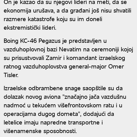
On je kazao da su njegovi lideri na meti, da se
ekonomija urušava, a da građani još nisu shvatili
razmere katastrofe koju su im doneli
ekstremistički lideri.
Boing KC-46 Pegazus je predstavljen u
vazduhoplovnoj bazi Nevatim na ceremoniji kojoj
su prisustvovali Zamir i komandant izraelskog
ratnog vazduhoplovstva general-major Omer
Tisler.
Izraelske odbrambene snage saopštile su da
dolazak novog aviona "značajno jača vazdušnu
nadmoć u tekućem višefrontovskom ratu i u
operacijama dugog dometa", dodajući da
letelice imaju napredne transportne i
višenamenske sposobnosti.