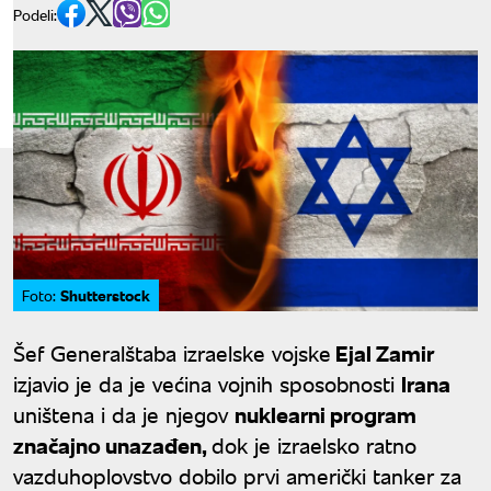
Podeli:
Shutterstock
Foto:
Šef Generalštaba izraelske vojske
Ejal Zamir
izjavio je da je većina vojnih sposobnosti
Irana
uništena i da je njegov
nuklearni program
značajno unazađen,
dok je izraelsko ratno
vazduhoplovstvo dobilo prvi američki tanker za