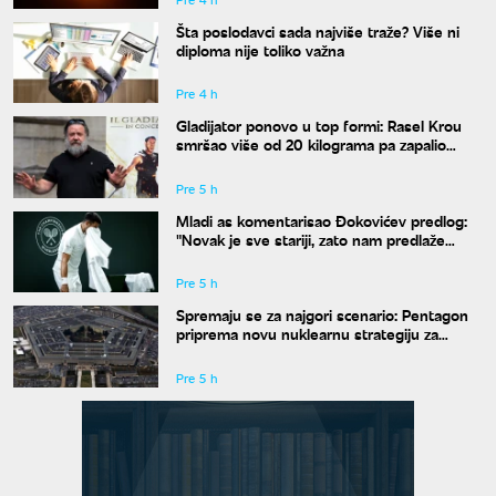
Šta poslodavci sada najviše traže? Više ni
diploma nije toliko važna
Pre 4 h
Gladijator ponovo u top formi: Rasel Krou
smršao više od 20 kilograma pa zapalio
društvene mreže novim izgledom
Pre 5 h
Mladi as komentarisao Đokovićev predlog:
"Novak je sve stariji, zato nam predlaže
kraće mečeve"
Pre 5 h
Spremaju se za najgori scenario: Pentagon
priprema novu nuklearnu strategiju za
eventualni sukob sa Rusijom i Kinom
Pre 5 h