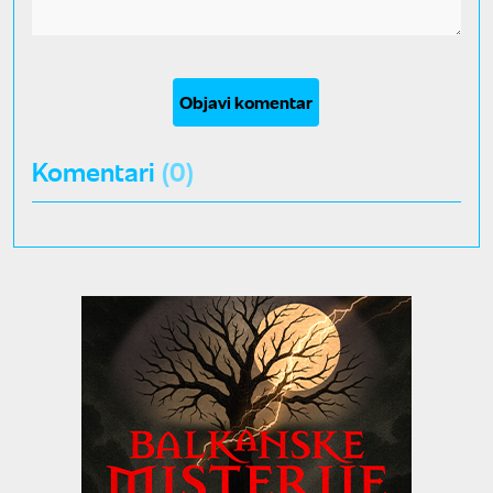
Objavi komentar
Komentari
(0)