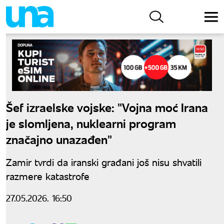
Šef izraelske vojske: "Vojna moć Irana
je slomljena, nuklearni program
značajno unazađen"
Zamir tvrdi da iranski građani još nisu shvatili
razmere katastrofe
27.05.2026. 16:50