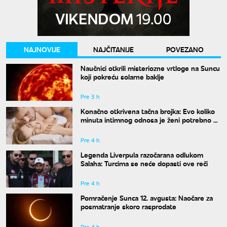
NAJNOVIJE
NAJČITANIJE
POVEZANO
Naučnici otkrili misteriozne vrtloge na Suncu
koji pokreću solarne baklje
Pre 3 h
Konačno otkrivena tačna brojka: Evo koliko
minuta intimnog odnosa je ženi potrebno da
bi bila potpuno zadovoljna
Pre 4 h
Legenda Liverpula razočarana odlukom
Salaha: Turcima se neće dopasti ove reči
Pre 4 h
Pomračenje Sunca 12. avgusta: Naočare za
posmatranje skoro rasprodate
Pre 4 h