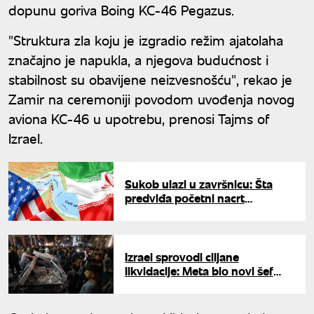
dopunu goriva Boing KC-46 Pegazus.
"Struktura zla koju je izgradio režim ajatolaha
značajno je napukla, a njegova budućnost i
stabilnost su obavijene neizvesnošću", rekao je
Zamir na ceremoniji povodom uvođenja novog
aviona KC-46 u upotrebu, prenosi Tajms of
Izrael.
Sukob ulazi u završnicu: Šta
predviđa početni nacrt
memoranduma Irana i SAD?
Izrael sprovodi ciljane
likvidacije: Meta bio novi šef
Hamasa - dve osobe poginule,
10 ranjeno