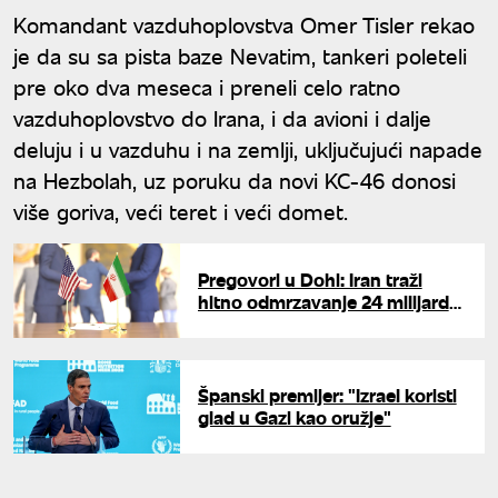
Komandant vazduhoplovstva Omer Tisler rekao
je da su sa pista baze Nevatim, tankeri poleteli
pre oko dva meseca i preneli celo ratno
vazduhoplovstvo do Irana, i da avioni i dalje
deluju i u vazduhu i na zemlji, uključujući napade
na Hezbolah, uz poruku da novi KC-46 donosi
više goriva, veći teret i veći domet.
Pregovori u Dohi: Iran traži
hitno odmrzavanje 24 milijarde
dolara, Amerika postavila uslov
Španski premijer: "Izrael koristi
glad u Gazi kao oružje"