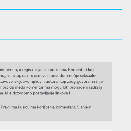
nonimno, a registracija nije potrebna. Komentari koji
noj, verskoj, rasnoj osnovi ili povodom nečije seksualne
stavove isključivo njihovih autora, koji zbog govora mržnje
gućnost da među komentarima mogu biti pronađeni sadržaji
a. Nije dozvoljeno postavljanje linkova i
 Pravilima i uslovima korišćenja komentara. Slanjem