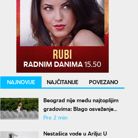
NAJNOVIJE
NAJČITANIJE
POVEZANO
Beograd nije među najtoplijim
gradovima: Blago osveženje
oborilo temperature, RHMZ
Pre 2 min
najavljuje novi toplotni talas
Nestašica vode u Arilju: U