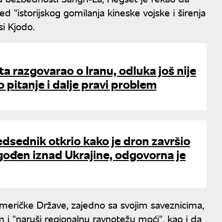
d "istorijskog gomilanja kineske vojske i širenja
osi Kjodo.
a razgovarao o Iranu, odluka još nije
 pitanje i dalje pravi problem
dsednik otkrio kako je dron završio
gođen iznad Ukrajine, odgovorna je
meričke Države, zajedno sa svojim saveznicima,
m i "naruši regionalnu ravnotežu moći", kao i da