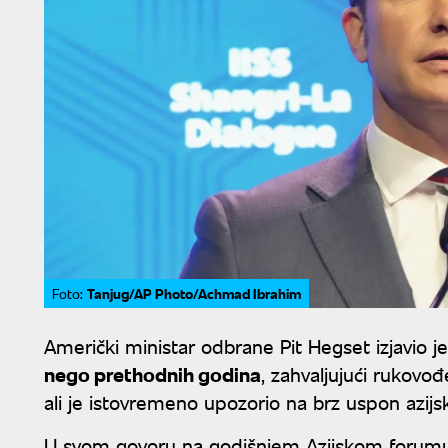
Tanjug/AP Photo/Achmad Ibrahim
Foto:
Američki ministar odbrane Pit Hegset izjavio 
nego prethodnih godina
, zahvaljujući rukov
ali je istovremeno upozorio na brz uspon azijsk
U svom govoru na godišnjem Azijskom forumu 