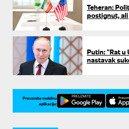
Teheran: Poli
postignut, ali
Putin: "Rat u U
nastavak suk
Preuzmite mobilnu
aplikaciju: