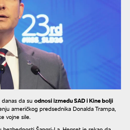
je danas da su
odnosi između SAD i Kine bolji
ođenju američkog predsednika Donalda Trampa,
e vojne sile.
bezbednosti Šangri-La, Hegset je rekao da