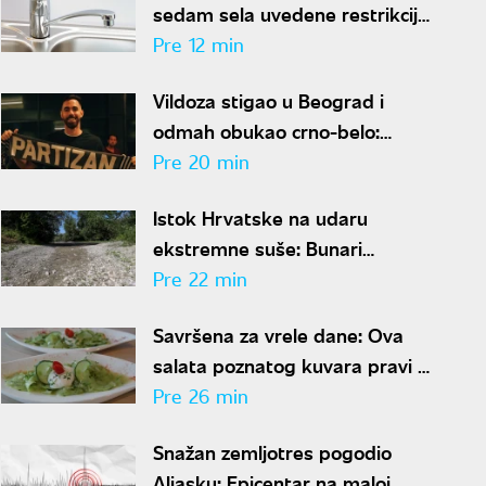
sedam sela uvedene restrikcije
zbog prekomerne potrošnje
Pre 12 min
Vildoza stigao u Beograd i
odmah obukao crno-belo:
Argentinac zvanično u Partizanu
Pre 20 min
Istok Hrvatske na udaru
ekstremne suše: Bunari
presušili, Dunav pao na istorijski
Pre 22 min
minimum
Savršena za vrele dane: Ova
salata poznatog kuvara pravi se
za samo 10 minuta
Pre 26 min
Snažan zemljotres pogodio
Aljasku: Epicentar na maloj