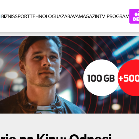
I
BIZNIS
SPORT
TEHNOLOGIJA
ZABAVA
MAGAZIN
TV PROGRAM
io na Kinu: Odnosi