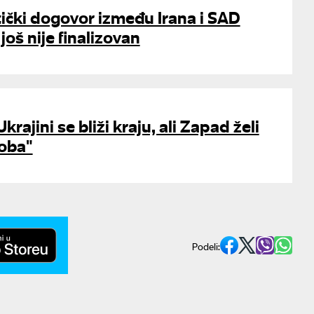
tički dogovor između Irana i SAD
 još nije finalizovan
krajini se bliži kraju, ali Zapad želi
oba"
Podeli: