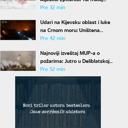
dubini
Pre 32 min
Udari na Kijevsku oblast i luke
na Crnom moru: Uništena
fabrika projektila, u napadu ima
Pre 42 min
poginulih
Najnoviji izveštaj MUP-a o
požarima: Jutro u Deliblatskoj
peščari mirnije, helikopteri se
Pre 52 min
sele na Stolove