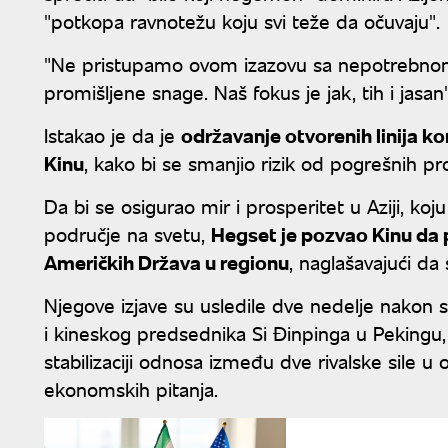
"potkopa ravnotežu koju svi teže da očuvaju
"Ne pristupamo ovom izazovu sa nepotrebnom
promišljene snage. Naš fokus je jak, tih i jasan
Istakao je da je
održavanje otvorenih linija k
Kinu
, kako bi se smanjio rizik od pogrešnih pr
Da bi se osigurao mir i prosperitet u Aziji, k
područje na svetu,
Hegset je pozvao Kinu da 
Američkih Država u regionu
, naglašavajući da 
Njegove izjave su usledile dve nedelje nako
i kineskog predsednika Si Đinpinga u Pekingu,
stabilizaciji odnosa između dve rivalske sile u
ekonomskih pitanja.