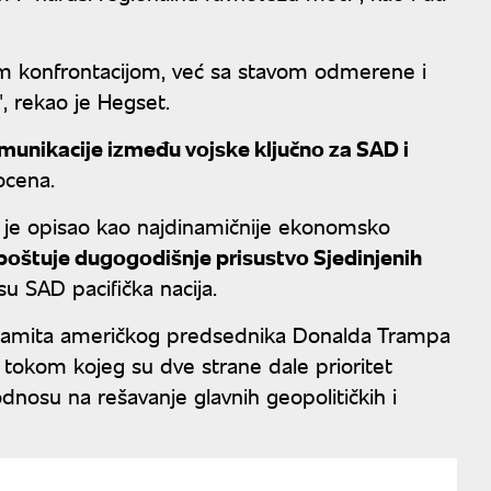
".
 konfrontacijom, već sa stavom odmerene i
", rekao je Hegset.
omunikacije između vojske ključno za SAD i
ocena.
oju je opisao kao najdinamičnije ekonomsko
poštuje dugogodišnje prisustvo Sjedinjenih
su SAD pacifička nacija.
n samita američkog predsednika Donalda Trampa
 tokom kojeg su dve strane dale prioritet
 odnosu na rešavanje glavnih geopolitičkih i