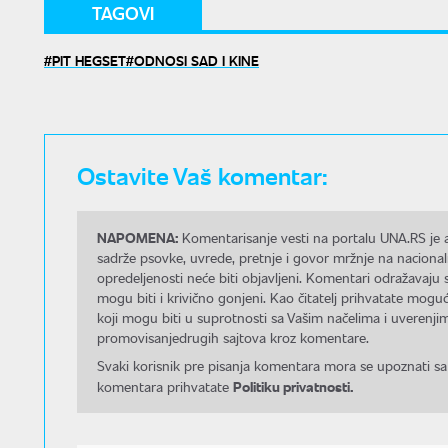
TAGOVI
PIT HEGSET
ODNOSI SAD I KINE
Ostavite Vaš komentar:
NAPOMENA:
Komentarisanje vesti na portalu UNA.RS je a
sadrže psovke, uvrede, pretnje i govor mržnje na nacional
opredeljenosti neće biti objavljeni. Komentari odražavaju 
mogu biti i krivično gonjeni. Kao čitatelj prihvatate mo
koji mogu biti u suprotnosti sa Vašim načelima i uverenjim
promovisanjedrugih sajtova kroz komentare.
Svaki korisnik pre pisanja komentara mora se upoznati sa
Politiku privatnosti.
komentara prihvatate