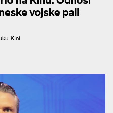
ineske vojske pali
uku Kini