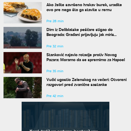
Ako želite savršeno hrskav burek, uradite
ovo pre nego što ga stavite u rernu
Pre 28 min
Dim iz Deliblatske peščare stigao do
Beograda: Građani prijavljuju jak miris
paljevine
Pre 32 min
Stanković najavio rotacije protiv Novog
Pazara: Moramo da se spremimo za Hapoel
Pre 35 min
Vučić ugostio Zelenskog na večeri: Otvoreni
razgovori pred zvanične sastanke
Pre 42 min