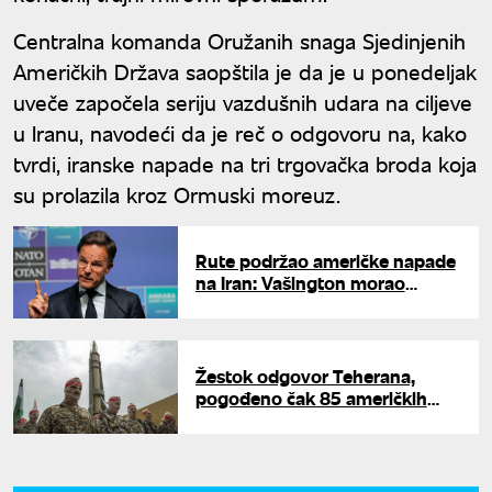
Centralna komanda Oružanih snaga Sjedinjenih
Američkih Država saopštila je da je u ponedeljak
uveče započela seriju vazdušnih udara na ciljeve
u Iranu, navodeći da je reč o odgovoru na, kako
tvrdi, iranske napade na tri trgovačka broda koja
su prolazila kroz Ormuski moreuz.
Rute podržao američke napade
na Iran: Vašington morao
snažno da odgovori
Žestok odgovor Teherana,
pogođeno čak 85 američkih
objekata: Iran pokrenuo raketni
udar na baze SAD u komšiluku