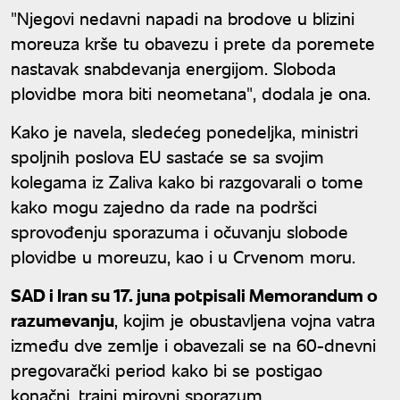
"Njegovi nedavni napadi na brodove u blizini
moreuza krše tu obavezu i prete da poremete
nastavak snabdevanja energijom. Sloboda
plovidbe mora biti neometana", dodala je ona.
Kako je navela, sledećeg ponedeljka, ministri
spoljnih poslova EU sastaće se sa svojim
kolegama iz Zaliva kako bi razgovarali o tome
kako mogu zajedno da rade na podršci
sprovođenju sporazuma i očuvanju slobode
plovidbe u moreuzu, kao i u Crvenom moru.
SAD i Iran su 17. juna potpisali Memorandum o
razumevanju
, kojim je obustavljena vojna vatra
između dve zemlje i obavezali se na 60-dnevni
pregovarački period kako bi se postigao
konačni, trajni mirovni sporazum.