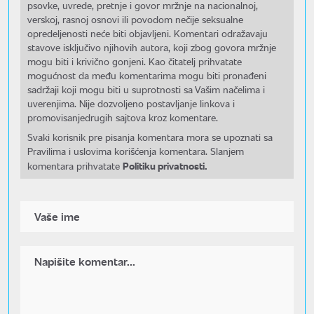
psovke, uvrede, pretnje i govor mržnje na nacionalnoj,
verskoj, rasnoj osnovi ili povodom nečije seksualne
opredeljenosti neće biti objavljeni. Komentari odražavaju
stavove isključivo njihovih autora, koji zbog govora mržnje
mogu biti i krivično gonjeni. Kao čitatelj prihvatate
mogućnost da među komentarima mogu biti pronađeni
sadržaji koji mogu biti u suprotnosti sa Vašim načelima i
uverenjima. Nije dozvoljeno postavljanje linkova i
promovisanjedrugih sajtova kroz komentare.
Svaki korisnik pre pisanja komentara mora se upoznati sa
Pravilima i uslovima korišćenja komentara. Slanjem
Politiku privatnosti.
komentara prihvatate