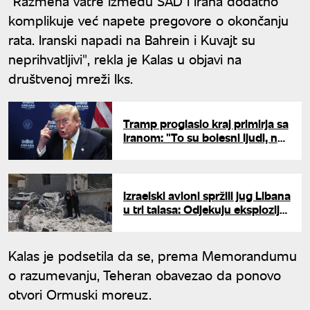
"Razmena vatre između SAD i Irana dodatno
komplikuje već napete pregovore o okončanju
rata. Iranski napadi na Bahrein i Kuvajt su
neprihvatljivi", rekla je Kalas u objavi na
društvenoj mreži Iks.
Tramp proglasio kraj primirja sa
Iranom: "To su bolesni ljudi, ne
želim više da imam posla sa
njima"
Izraelski avioni spržili jug Libana
u tri talasa: Odjekuju eksplozije
na granici
Kalas je podsetila da se, prema Memorandumu
o razumevanju, Teheran obavezao da ponovo
otvori Ormuski moreuz.