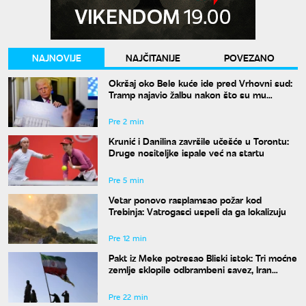
NAJNOVIJE
NAJČITANIJE
POVEZANO
Okršaj oko Bele kuće ide pred Vrhovni sud:
Tramp najavio žalbu nakon što su mu
blokirani radovi
Pre 2 min
Krunić i Danilina završile učešće u Torontu:
Druge nositeljke ispale već na startu
Pre 5 min
Vetar ponovo rasplamsao požar kod
Trebinja: Vatrogasci uspeli da ga lokalizuju
Pre 12 min
Pakt iz Meke potresao Bliski istok: Tri moćne
zemlje sklopile odbrambeni savez, Iran
poziva na jedinstvo
Pre 22 min