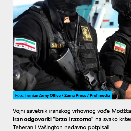
Iranian Army Office / Zuma Press / Profimedia
Foto:
Vojni savetnik iranskog vrhovnog vođe Modžta
Iran odgovoriti "brzo i razorno"
na svako krše
Teheran i Vašington nedavno potpisali.