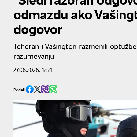
odmazdu ako Vašingt
dogovor
Teheran i Vašington razmenili optuž
razumevanju
27.06.2026. 12:21
Podeli: