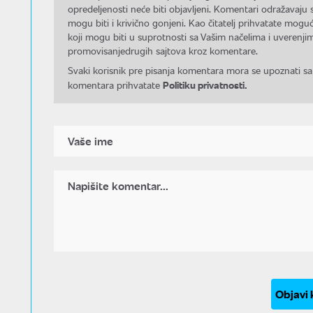
opredeljenosti neće biti objavljeni. Komentari odražavaju 
mogu biti i krivično gonjeni. Kao čitatelj prihvatate mo
koji mogu biti u suprotnosti sa Vašim načelima i uverenjim
promovisanjedrugih sajtova kroz komentare.
Svaki korisnik pre pisanja komentara mora se upoznati sa
Politiku privatnosti.
komentara prihvatate
Objavi