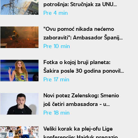
potrošnja: Stručnjak za UNU
otkriva kako uštedeti struju
Pre 4 min
"Ovu pomoć nikada nećemo
zaboraviti": Ambasador Španije
zahvalio Srbiji na borbi protiv
Pre 10 min
požara
Fotka o kojoj bruji planeta:
Šakira posle 30 godina ponovila
istu pozu, ljudi u čudu - "Kako je
Pre 17 min
moguće"
Novi potez Zelenskog: Smenio
još četiri ambasadora - u
Hrvatskoj, Albaniji, Crnoj Gori i
Pre 18 min
Pakistanu
Veliki korak ka plej-ofu Lige
konferencije: Hajduk pregazio