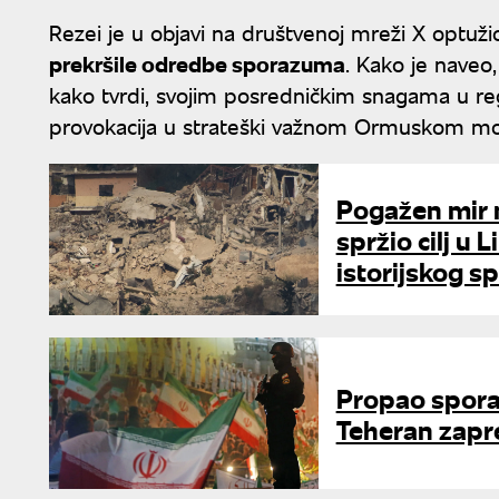
Rezei je u objavi na društvenoj mreži X optuž
prekršile odredbe sporazuma
. Kako je naveo
kako tvrdi, svojim posredničkim snagama u re
provokacija u strateški važnom Ormuskom mo
Pogažen mir n
spržio cilj u
istorijskog 
Propao sporaz
Teheran zapr