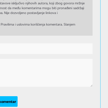
stavove isključivo njihovih autora, koji zbog govora mržnje
gućnost da među komentarima mogu biti pronađeni sadržaji
a. Nije dozvoljeno postavljanje linkova i
 Pravilima i uslovima korišćenja komentara. Slanjem
 komentar