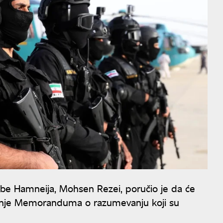
be Hamneija, Mohsen Rezei, poručio je da će
nje Memoranduma o razumevanju koji su