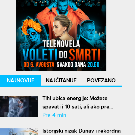
NAJNOVIJE
NAJČITANIJE
POVEZANO
Tihi ubica energije: Možete
spavati i 10 sati, ali ako pre
kreveta radite ovo, organizam
Pre 4 min
vam se neće oporaviti
Istorijski nizak Dunav i rekordna