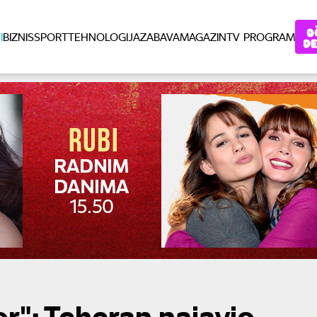
I
BIZNIS
SPORT
TEHNOLOGIJA
ZABAVA
MAGAZIN
TV PROGRAM
r": Teheran najavio