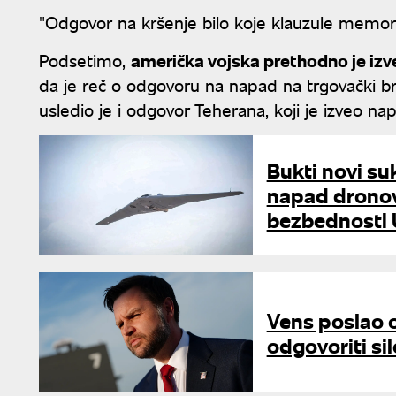
"Odgovor na kršenje bilo koje klauzule memora
Podsetimo,
američka vojska prethodno je izv
da je reč o odgovoru na napad na trgovački
usledio je i odgovor Teherana, koji je izveo na
Bukti novi su
napad dronovi
bezbednosti
Vens poslao o
odgovoriti si