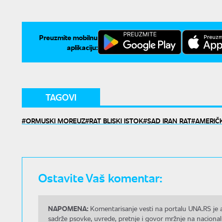
Preuzmite mobilnu
aplikaciju:
TAGOVI
ORMUSKI MOREUZ
RAT BLISKI ISTOK
SAD IRAN RAT
AMERIČK
Ostavite Vaš komentar:
NAPOMENA:
Komentarisanje vesti na portalu UNA.RS je a
sadrže psovke, uvrede, pretnje i govor mržnje na nacional