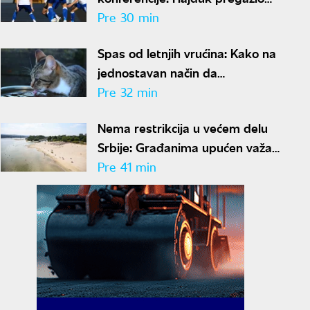
Žalgiris u Litvaniji
Pre 30 min
Spas od letnjih vrućina: Kako na
jednostavan način da
podstaknete mačku da pije više
Pre 32 min
vode
Nema restrikcija u većem delu
Srbije: Građanima upućen važan
apel zbog suše i niskog
Pre 41 min
vodostaja