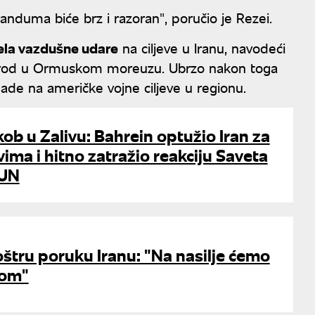
nduma biće brz i razoran", poručio je Rezei.
ela vazdušne udare
na ciljeve u Iranu, navodeći
 brod u Ormuskom moreuzu. Ubrzo nakon toga
pade na američke vojne ciljeve u regionu.
kob u Zalivu: Bahrein optužio Iran za
ma i hitno zatražio reakciju Saveta
 UN
štru poruku Iranu: "Na nasilje ćemo
lom"