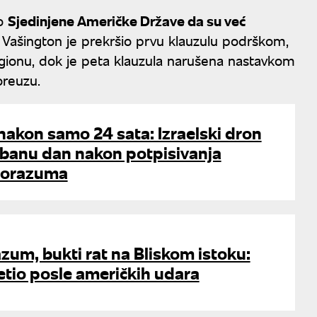
io
Sjedinjene Američke Države da su već
, Vašington je prekršio prvu klauzulu podrškom,
gionu, dok je peta klauzula narušena nastavkom
reuzu.
akon samo 24 sata: Izraelski dron
 Libanu dan nakon potpisivanja
sporazuma
um, bukti rat na Bliskom istoku:
etio posle američkih udara