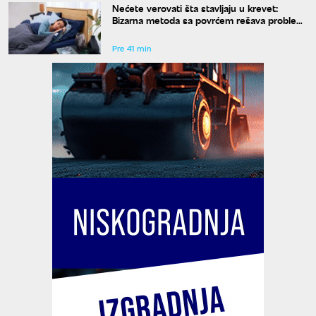
Nećete verovati šta stavljaju u krevet:
Bizarna metoda sa povrćem rešava problem
znojenja preko noći
Pre 41 min