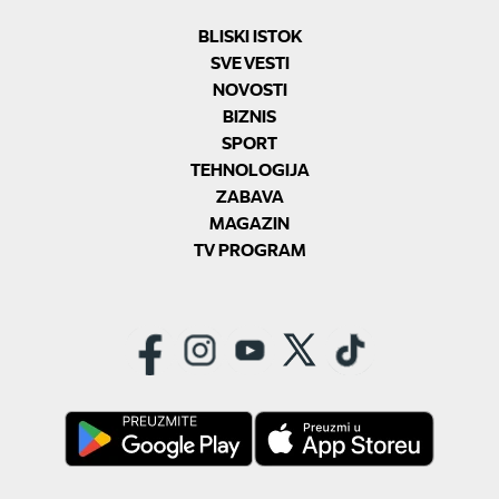
BLISKI ISTOK
SVE VESTI
NOVOSTI
BIZNIS
SPORT
TEHNOLOGIJA
ZABAVA
MAGAZIN
TV PROGRAM