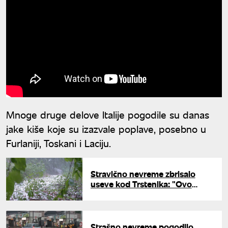
Mnoge druge delove Italije pogodile su danas
jake kiše koje su izazvale poplave, posebno u
Furlaniji, Toskani i Laciju.
Stravično nevreme zbrisalo
useve kod Trstenika: "Ovo
nisam video za 80 godina,
nemamo više ništa, sve je
uništeno"
Strašno nevreme pogodilo