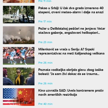
Pre 11 min
Pakao u Srbiji: U čak dva grada izmereno 40
stepeni, crveni meteo-alarm i dalje na snazi
Pre 17 min
Požar u Deliblatskoj peščari ne jenjava: Vetar
otežava gašenje, angažovani helikopteri
MUP-a
Pre 25 min
Milenković se vraća u Seriju A? Srpski
reprezentativac na meti italijanskog velikana
Pre 26 min
Poznata voditeljka obrijala glavu zbog teške
bolesti: "Ja sam živi dokaz da se trauma
može prevazići"
Pre 26 min
Kina uzvratila SAD: Uvela kontramere protiv
novih američkih restrikcija
Pre 40 min