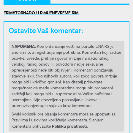
RIM
TORNADO U RIMU
NEVREME RIM
Ostavite Vaš komentar:
NAPOMENA:
Komentarisanje vesti na portalu UNA.RS je
anonimno, a registracija nije potrebna. Komentari koji sadrže
psovke, uvrede, pretnje i govor mržnje na nacionalnoj,
verskoj, rasnoj osnovi ili povodom nečije seksualne
opredeljenosti neće biti objavljeni. Komentari odražavaju
stavove isključivo njihovih autora, koji zbog govora mržnje
mogu biti i krivično gonjeni. Kao čitatelj prihvatate
mogućnost da među komentarima mogu biti pronađeni
sadržaji koji mogu biti u suprotnosti sa Vašim načelima i
uverenjima. Nije dozvoljeno postavljanje linkova i
promovisanjedrugih sajtova kroz komentare.
Svaki korisnik pre pisanja komentara mora se upoznati sa
Pravilima i uslovima korišćenja komentara. Slanjem
Politiku privatnosti.
komentara prihvatate