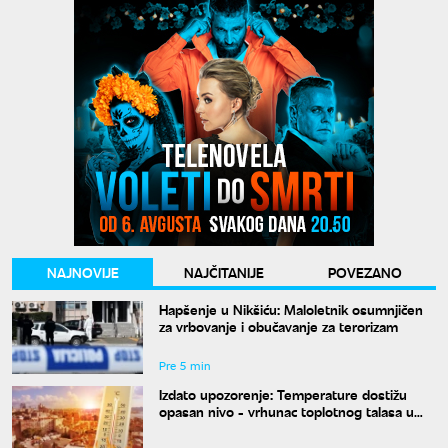
NAJNOVIJE
NAJČITANIJE
POVEZANO
Hapšenje u Nikšiću: Maloletnik osumnjičen
za vrbovanje i obučavanje za terorizam
Pre 5 min
Izdato upozorenje: Temperature dostižu
opasan nivo - vrhunac toplotnog talasa u
Srbiji