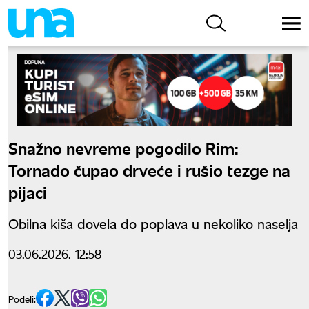
Snažno nevreme pogodilo Rim:
Tornado čupao drveće i rušio tezge na
pijaci
Obilna kiša dovela do poplava u nekoliko naselja
03.06.2026. 12:58
Podeli: