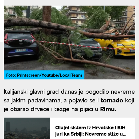
Printscreen/Youtube/Local Team
Foto:
Italijanski glavni grad danas je pogodilo nevreme
sa jakim padavinama, a pojavio se i
tornado
koji
je obarao drveće i tezge na pijaci u
Rimu.
Olujni sistem iz Hrvatske i BiH
juri ka Srbiji: Nevreme stiže u