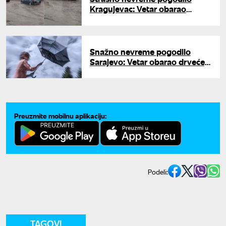
Kragujevac: Vetar obarao
stabla, grom izazvao požar
Snažno nevreme pogodilo
Sarajevo: Vetar obarao drveće,
stablo palo na taksi vozilo
Preuzmite mobilnu aplikaciju:
Podeli:
TAGOVI