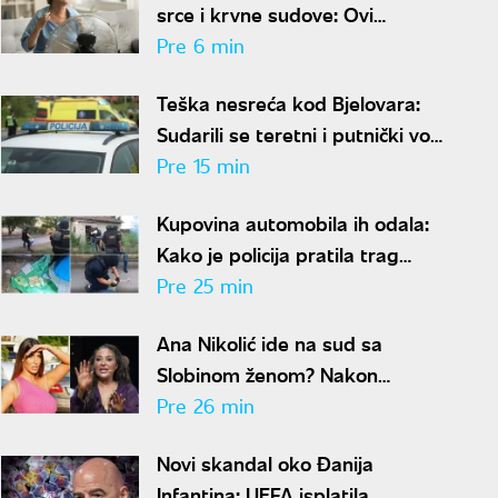
srce i krvne sudove: Ovi
simptomi su alarm za hitnu
Pre 6 min
reakciju
Teška nesreća kod Bjelovara:
Sudarili se teretni i putnički voz,
ima povređenih
Pre 15 min
Kupovina automobila ih odala:
Kako je policija pratila trag
novca posle ubistva piljara (73)
Pre 25 min
na Karaburmi
Ana Nikolić ide na sud sa
Slobinom ženom? Nakon
gnusnog vređanja, oglasio se
Pre 26 min
Jelenin advokat
Novi skandal oko Đanija
Infantina: UEFA isplatila