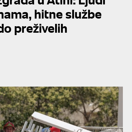
nama, hitne službe
o preživelih