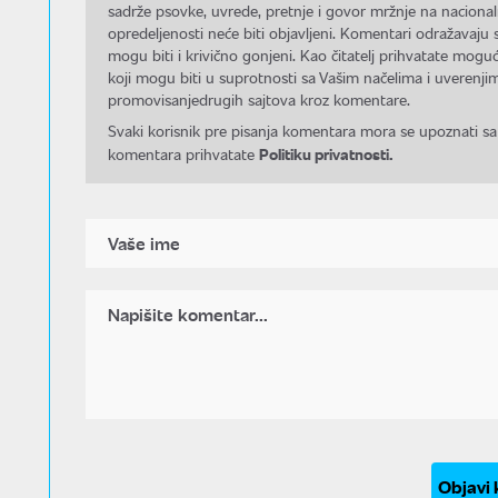
sadrže psovke, uvrede, pretnje i govor mržnje na nacional
opredeljenosti neće biti objavljeni. Komentari odražavaju 
mogu biti i krivično gonjeni. Kao čitatelj prihvatate mo
koji mogu biti u suprotnosti sa Vašim načelima i uverenjim
promovisanjedrugih sajtova kroz komentare.
Svaki korisnik pre pisanja komentara mora se upoznati sa
Politiku privatnosti.
komentara prihvatate
Objavi