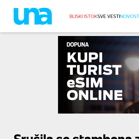
BLISKI ISTOK
SVE VESTI
NOVOST
Srušila se stambena z