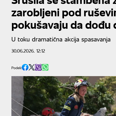
zarobljeni pod ruševi
pokušavaju da dođu d
U toku dramatična akcija spasavanja
30.06.2026. 12:12
Podeli: