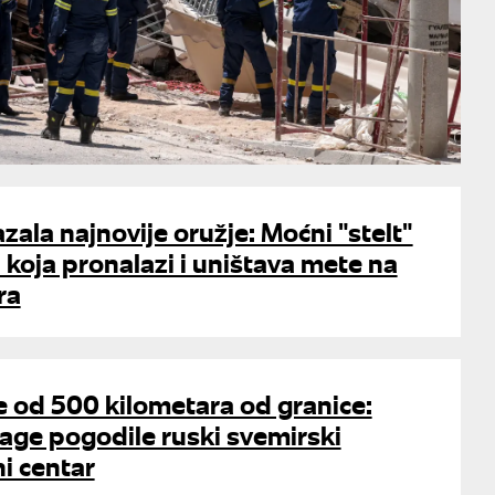
ala najnovije oružje: Moćni "stelt"
u koja pronalazi i uništava mete na
ra
 od 500 kilometara od granice:
age pogodile ruski svemirski
i centar