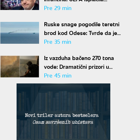
šestocifrenu sumu njegovoj
Pre 29 min
navodnoj ljubavnici
Ruske snage pogodile teretni
brod kod Odese: Tvrde da je
prevozio oružje i opremu za
Pre 35 min
Ukrajinu
Iz vazduha bačeno 270 tona
vode: Dramatični prizori u
Deliblatskoj peščari, MUP
Pre 45 min
objavio snimke borbe sa
vatrenom stihijom