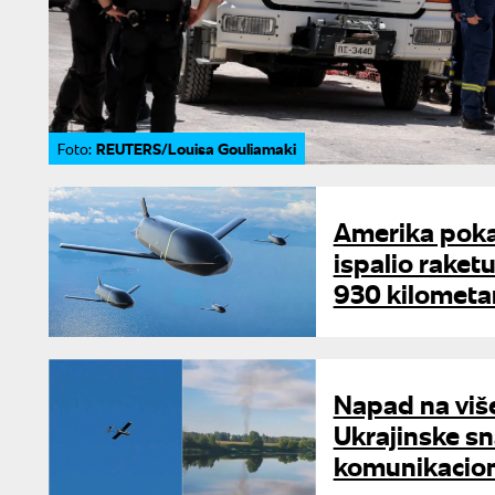
REUTERS/Louisa Gouliamaki
Foto:
Amerika pokaz
ispalio raket
930 kilometa
Napad na više
Ukrajinske sn
komunikacion