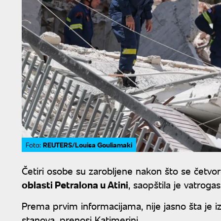
REUTERS/Louisa Gouliamaki
Foto:
Četiri osobe su zarobljene nakon što se četv
oblasti Petralona u Atini
, saopštila je vatroga
Prema prvim informacijama, nije jasno šta je i
stanova, prenosi Katimerini.