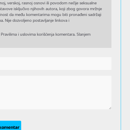
noj, verskoj, rasnoj osnovi ili povodom nečije seksualne
stavove isključivo njihovih autora, koji zbog govora mržnje
gućnost da među komentarima mogu biti pronađeni sadržaji
a. Nije dozvoljeno postavljanje linkova i
 Pravilima i uslovima korišćenja komentara. Slanjem
 komentar