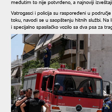
međutim to nije potvrđeno, a najnoviji izvešta
Vatrogasci i policija su raspoređeni u područje
toku, navodi se u saopštenju hitnih službi. Na
i specijalno spasilačko vozilo sa dva psa za tra