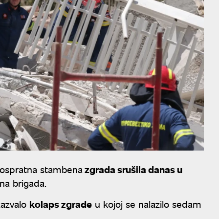
orospratna stambena
zgrada srušila danas u
sna brigada.
zazvalo
kolaps zgrade
u kojoj se nalazilo sedam