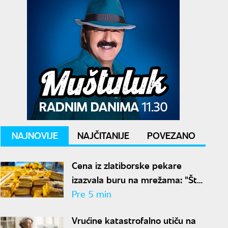
NAJNOVIJE
NAJČITANIJE
POVEZANO
Cena iz zlatiborske pekare
izazvala buru na mrežama: "Šta
zna čovek šta je 300 grama
Pre 5 min
žužua"
Vrućine katastrofalno utiču na