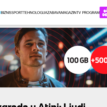
I
BIZNIS
SPORT
TEHNOLOGIJA
ZABAVA
MAGAZIN
TV PROGRAM
grada u Atini: Ljudi