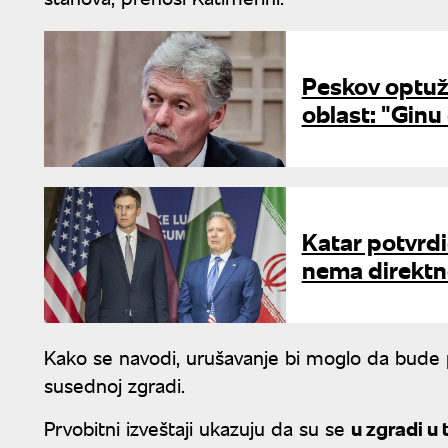
Peskov optuž
oblast: "Ginu 
Katar potvrdio
nema direktn
Kako se navodi, urušavanje bi moglo da bude p
susednoj zgradi.
Prvobitni izveštaji ukazuju da su se
u zgradi u 