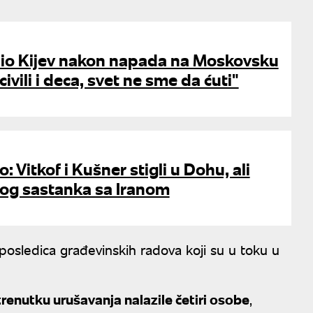
io Kijev nakon napada na Moskovsku
civili i deca, svet ne sme da ćuti"
: Vitkof i Kušner stigli u Dohu, ali
og sastanka sa Iranom
osledica građevinskih radova koji su u toku u
trenutku urušavanja nalazile četiri osobe
,