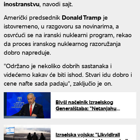
inostranstvu
, navodi sajt.
Američki predsednik
Donald Tramp
je
istovremeno, u razgovoru sa novinarima, a
osvrćući se na iranski nuklearni program, rekao
da proces iranskog nuklearnog razoružanja
dobro napreduje.
"Održano je nekoliko dobrih sastanaka i
videćemo kakav će biti ishod. Stvari idu dobro i
cene nafte sada padaju", zaključio je on.
Bivši načelnik izraelskog
Generalštaba: "Netanjahu
izmišlja iransku nuklearnu
pretnju"
Izraelska vojska: "Likvidirali