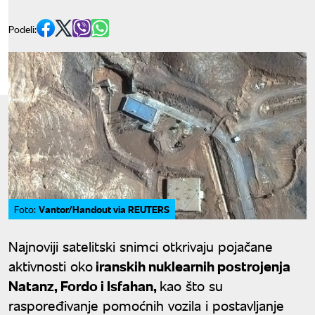
Podeli:
Vantor/Handout via REUTERS
Foto:
Najnoviji satelitski snimci otkrivaju pojačane
aktivnosti oko
iranskih nuklearnih postrojenja
Natanz, Fordo i Isfahan,
kao što su
raspoređivanje pomoćnih vozila i postavljanje