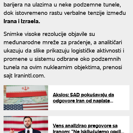
barijera na ulazima u neke podzemne tunele,
dok istovremeno rastu verbalne tenzije između
Irana i Izraela.
Snimke visoke rezolucije objavile su
međunarodne mreže za praćenje, a analitičari
ukazuju da slike prikazuju logističke aktivnosti i
promene u sistemu odbrane oko podzemnih
tunela na ovim nuklearnim objektima, prenosi
sajt Iranintl.com.
Aksios: SAD pokušavaju da
odgovore Iran od naplate
putarina u Ormuskom moreuzu
Vens analizirao pregovore sa
Iranom: "Ne isključujemo opciju