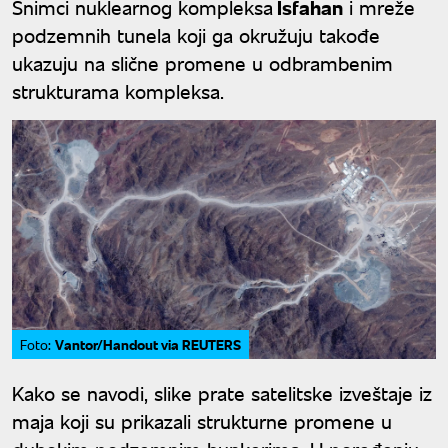
Snimci nuklearnog kompleksa
Isfahan
i mreže
podzemnih tunela koji ga okružuju takođe
ukazuju na slične promene u odbrambenim
strukturama kompleksa.
Vantor/Handout via REUTERS
Foto:
Kako se navodi, slike prate satelitske izveštaje iz
maja koji su prikazali strukturne promene u