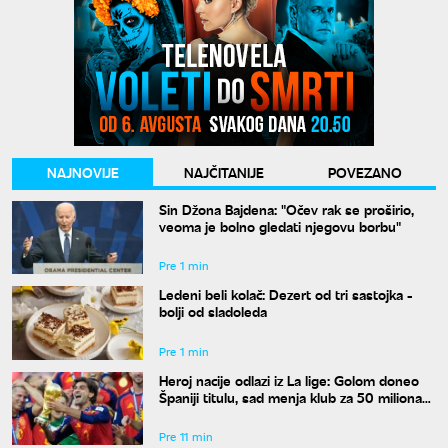
NAJNOVIJE
NAJČITANIJE
POVEZANO
Sin Džona Bajdena: "Očev rak se proširio,
veoma je bolno gledati njegovu borbu"
Pre 1 min
Ledeni beli kolač: Dezert od tri sastojka -
bolji od sladoleda
Pre 1 min
Heroj nacije odlazi iz La lige: Golom doneo
Španiji titulu, sad menja klub za 50 miliona
evra
Pre 11 min