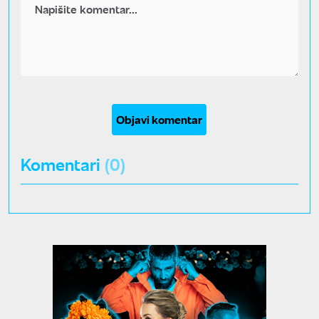
Objavi komentar
Komentari
(0)