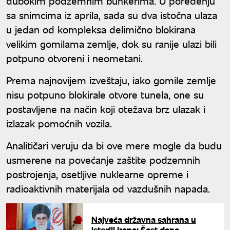
dubokim podzemnim bunkerima. U poređenju
sa snimcima iz aprila, sada su dva istočna ulaza
u jedan od kompleksa delimično blokirana
velikim gomilama zemlje, dok su ranije ulazi bili
potpuno otvoreni i neometani.
Prema najnovijem izveštaju, iako gomile zemlje
nisu potpuno blokirale otvore tunela, one su
postavljene na način koji otežava brz ulazak i
izlazak pomoćnih vozila.
Analitičari veruju da bi ove mere mogle da budu
usmerene na povećanje zaštite podzemnih
postrojenja, osetljive nuklearne opreme i
radioaktivnih materijala od vazdušnih napada.
Najveća državna sahrana u
istoriji Irana: Šest dana