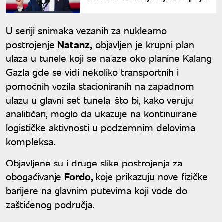
povratka ratu"
U seriji snimaka vezanih za nuklearno
postrojenje
Natanz,
objavljen je krupni plan
ulaza u tunele koji se nalaze oko planine Kalang
Gazla gde se vidi nekoliko transportnih i
pomoćnih vozila stacioniranih na zapadnom
ulazu u glavni set tunela, što bi, kako veruju
analitičari, moglo da ukazuje na kontinuirane
logističke aktivnosti u podzemnim delovima
kompleksa.
Objavljene su i druge slike postrojenja za
obogaćivanje
Fordo,
koje prikazuju nove fizičke
barijere na glavnim putevima koji vode do
zaštićenog područja.