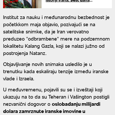
pogrebnog ispraćaja za
ubijenog ajatolaha Alija
Hamneija
Institut za nauku i međunarodnu bezbednost je
početkkom maja objavio, pozivajući se na
satelitske snimke, da je Iran verovatno
preduzeo "odbrambene" mere na podzemnom
lokalitetu Kalang Gazla, koji se nalazi južno od
postrojenja Natanz.
Objavljivanje novih snimaka usledilo je u
trenutku kada eskaliraju tenzije između iranske
vlade i Izraela.
U međuvremenu, pojavili su se i izveštaji koji
ukazuju na to da su Teheran i Vašington postigli
nezvanični dogovor o
oslobađanju milijardi
dolara zamrznute iranske imovine u