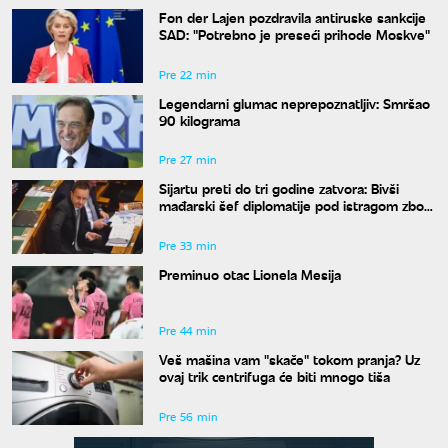
Fon der Lajen pozdravila antiruske sankcije
SAD: "Potrebno je preseći prihode Moskve"
Pre 22 min
Legendarni glumac neprepoznatljiv: Smršao
90 kilograma
Pre 27 min
Sijartu preti do tri godine zatvora: Bivši
mađarski šef diplomatije pod istragom zbog
sumnje na primanje mita
Pre 33 min
Preminuo otac Lionela Mesija
Pre 44 min
Veš mašina vam "skače" tokom pranja? Uz
ovaj trik centrifuga će biti mnogo tiša
Pre 56 min