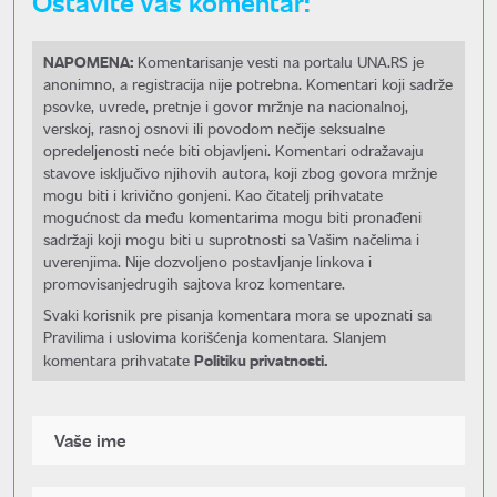
Ostavite Vaš komentar:
NAPOMENA:
Komentarisanje vesti na portalu UNA.RS je
anonimno, a registracija nije potrebna. Komentari koji sadrže
psovke, uvrede, pretnje i govor mržnje na nacionalnoj,
verskoj, rasnoj osnovi ili povodom nečije seksualne
opredeljenosti neće biti objavljeni. Komentari odražavaju
stavove isključivo njihovih autora, koji zbog govora mržnje
mogu biti i krivično gonjeni. Kao čitatelj prihvatate
mogućnost da među komentarima mogu biti pronađeni
sadržaji koji mogu biti u suprotnosti sa Vašim načelima i
uverenjima. Nije dozvoljeno postavljanje linkova i
promovisanjedrugih sajtova kroz komentare.
Svaki korisnik pre pisanja komentara mora se upoznati sa
Pravilima i uslovima korišćenja komentara. Slanjem
Politiku privatnosti.
komentara prihvatate