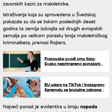
zavorskih kazni za maloletnike.
Istraživanja koja su sprovedena u Švedskoj
pokazala su da se tokom poslednjih deset
godina ta zemlja izdvojila od drugih evropskih
zemalja po velikom porastu broja maloletničkog
kriminaliteta, prenosi Rojters.
Francuska uvodi crnu listu:
Svako neprimereno ponašanje
prema maloletnicima biće
zabeleženo
EU udara na TikTok i Instagram:
Spremaju se brutalne zabrane
za maloletnike
Najveći porast je evidentira u broju
napada