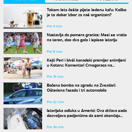
Tokom leta češće pijete ledenu kafu: Koliko
je to dobar izbor za naš organizam?
Pre 4 min
Nastavlja da pomera granice: Mesi se vratio
na teren, dao dva gola i ispisao istoriju
Pre 8 min
Kejti Peri i bivši kanadski premijer snimljeni
u Kotoru: Komentari Crnogoraca na
mrežama su hit
Pre 19 min
Bačena bomba na zgradu na Zvezdari:
Oštećena fasada i tri automobila
Pre 22 min
Istorijska odluka u Americi: Ova država sada
dozvoljava pacijentima da sami okončaju
život
Pre 34 min