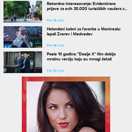
Rekordno interesovanje: Evidentirane
prijave za svih 30.000 turističkih vaučera za
penzionere
Pre 35 min
Holanđani kobni za favorite u Montrealu:
Ispali Zverev i Medvedev
Pre 46 min
Posle 18 godina: "Dosije X" film dobija
mračnu verziju koju su mnogi čekali
Pre 50 min