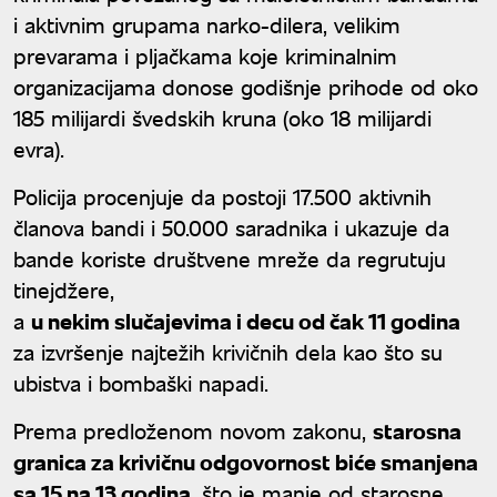
i aktivnim grupama narko-dilera, velikim
prevarama i pljačkama koje kriminalnim
organizacijama donose godišnje prihode od oko
185 milijardi švedskih kruna (oko 18 milijardi
evra).
Policija procenjuje da postoji 17.500 aktivnih
članova bandi i 50.000 saradnika i ukazuje da
bande koriste društvene mreže da regrutuju
tinejdžere,
a
u nekim slučajevima i decu od čak 11 godina
za izvršenje najtežih krivičnih dela kao što su
ubistva i bombaški napadi.
Prema predloženom novom zakonu,
starosna
granica za krivičnu odgovornost biće smanjena
sa 15 na 13 godina
, što je manje od starosne