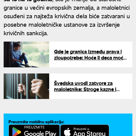
granice u većini evropskih zemalja, a maloletnici
osuđeni za najteža krivična dela biće zatvarani u
posebne maloletničke ustanove za izvršenje
krivičnih sankcija.
Gde je granica između prava i
zloupotrebe: Hoće li deca moći
da prijavljuju roditelje za fizičko
nasilje?
Švedska uvodi zatvore za
maloletnike: Stroge kazne i
izolacija za najteža krivična dela
Preuzmite mobilnu aplikaciju: