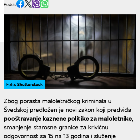
Podeli:
Shutterstock
Foto:
Zbog porasta maloletničkog kriminala u
Švedskoj predložen je novi zakon koji predviđa
pooštravanje kaznene politike za maloletnike
,
smanjenje starosne granice za krivičnu
odgovornost sa 15 na 13 godina i služenje