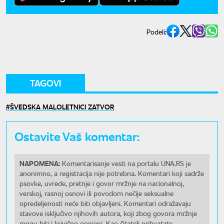
Podeli:
TAGOVI
ŠVEDSKA MALOLETNICI ZATVOR
Ostavite Vaš komentar:
NAPOMENA:
Komentarisanje vesti na portalu UNA.RS je
anonimno, a registracija nije potrebna. Komentari koji sadrže
psovke, uvrede, pretnje i govor mržnje na nacionalnoj,
verskoj, rasnoj osnovi ili povodom nečije seksualne
opredeljenosti neće biti objavljeni. Komentari odražavaju
stavove isključivo njihovih autora, koji zbog govora mržnje
mogu biti i krivično gonjeni. Kao čitatelj prihvatate