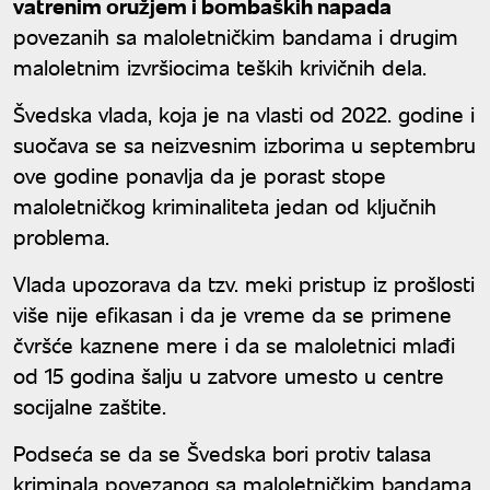
vatrenim oružjem i bombaških napada
povezanih sa maloletničkim bandama i drugim
maloletnim izvršiocima teških krivičnih dela.
Švedska vlada, koja je na vlasti od 2022. godine i
suočava se sa neizvesnim izborima u septembru
ove godine ponavlja da je porast stope
maloletničkog kriminaliteta jedan od ključnih
problema.
Vlada upozorava da tzv. meki pristup iz prošlosti
više nije efikasan i da je vreme da se primene
čvršće kaznene mere i da se maloletnici mlađi
od 15 godina šalju u zatvore umesto u centre
socijalne zaštite.
Podseća se da se Švedska bori protiv talasa
kriminala povezanog sa maloletničkim bandama