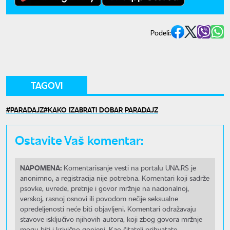
Podeli:
TAGOVI
PARADAJZ
KAKO IZABRATI DOBAR PARADAJZ
Ostavite Vaš komentar:
NAPOMENA:
Komentarisanje vesti na portalu UNA.RS je
anonimno, a registracija nije potrebna. Komentari koji sadrže
psovke, uvrede, pretnje i govor mržnje na nacionalnoj,
verskoj, rasnoj osnovi ili povodom nečije seksualne
opredeljenosti neće biti objavljeni. Komentari odražavaju
stavove isključivo njihovih autora, koji zbog govora mržnje
mogu biti i krivično gonjeni. Kao čitatelj prihvatate