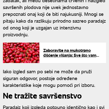
zadatak, ali među desetinama crvenih i naizgled
savršenih plodova nije uvek jednostavno
prepoznati onaj koji će biti najukusniji. Mnogi se
pitaju kako da razlikuju prirodno sazreo paradajz
od onog koji je uzgajan uz intenzivnu
proizvodnju.
Zaboravite na mukotrpno
čišćenje višanja: Sve što vam
treba za ovaj trik već imate u
kući
Iako izgled sam po sebi ne može da pruži
siguran odgovor, postoje određene
karakteristike koje mogu pomoći pri izboru.
Ne tražite savršenstvo
Paradajz koji izgleda potpuno identično kao i svi