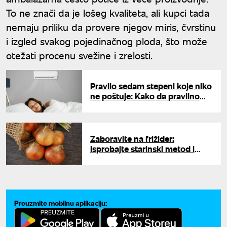
To ne znači da je lošeg kvaliteta, ali kupci tada
nemaju priliku da provere njegov miris, čvrstinu
i izgled svakog pojedinačnog ploda, što može
otežati procenu svežine i zrelosti.
Pravilo sedam stepeni koje niko
ne poštuje: Kako da pravilno
koristite klimu, a da se ne
prehladite
Zaboravite na frižider:
Isprobajte starinski metod i
sačuvajte svaku glavicu luka od
buđi
Preuzmite mobilnu aplikaciju: