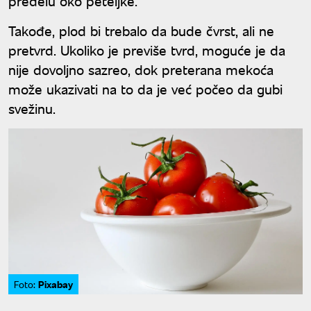
predelu oko peteljke.
Takođe, plod bi trebalo da bude čvrst, ali ne
pretvrd. Ukoliko je previše tvrd, moguće je da
nije dovoljno sazreo, dok preterana mekoća
može ukazivati na to da je već počeo da gubi
svežinu.
Pixabay
Foto: