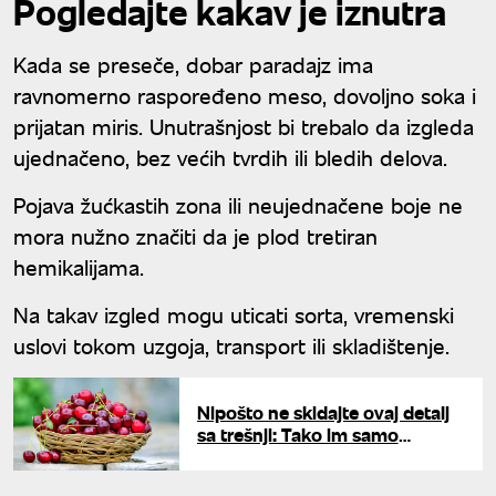
Pogledajte kakav je iznutra
Kada se preseče, dobar paradajz ima
ravnomerno raspoređeno meso, dovoljno soka i
prijatan miris. Unutrašnjost bi trebalo da izgleda
ujednačeno, bez većih tvrdih ili bledih delova.
Pojava žućkastih zona ili neujednačene boje ne
mora nužno značiti da je plod tretiran
hemikalijama.
Na takav izgled mogu uticati sorta, vremenski
uslovi tokom uzgoja, transport ili skladištenje.
Nipošto ne skidajte ovaj detalj
sa trešnji: Tako im samo
uništavate sok i svežinu