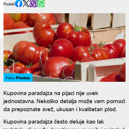
Podeli:
Pixabay
Foto:
Kupovina paradajza na pijaci nije uvek
jednostavna. Nekoliko detalja može vam pomoći
da prepoznate svež, ukusan i kvalitetan plod.
Kupovina paradajza često deluje kao lak