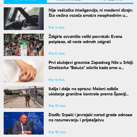
Nije veštačka inteligencija, ni moderni dizajn:
Šta većina vozača smatra neophodnim u
svom autu?
Pre 3 min
Žalgiris ozvaničio veliki povratak: Evans
potpisao, ali neće odmah zaigrati
Pre 6 min
Prvi slučajevi groznice Zapadnog Nila u Srbiji:
Direktorka "Batuta" otkrila kada smo u
najvećem riziku od uboda
Pre 9 min
Italija i dalje na oprezu: Meloni odbila
ukidanje granične kontrole prema Španiji
pre 15. avgusta
Pre 13 min
Dodik: Srpski i jevrejski narod grade odnose
na razumevanju i prijateljstvu
Pre 19 min