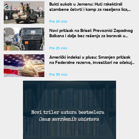
Bukti sukob u Jemenu: Huti rakektirali
stambene četvrti i kamp za raseljena lica,
ima mrtvih i ranjenih
Pre 24 min
Novi pritisak na Brisel: Prevoznici Zapadnog
Balkana i dalje bez rešenja za boravak u
Šengenu
Pre 25 min
Američki indeksi u plusu: Smanjen pritisak
na Federalne rezerve, investitori ne očekuju
povećanje kamata
Pre 39 min