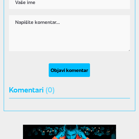
Objavi komentar
Komentari
(0)