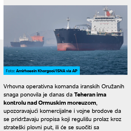
Amirhosein Khorgooi/ISNA via AP
Foto:
Vrhovna operativna komanda iranskih Oružanih
snaga ponovila je danas da
Teheran ima
kontrolu nad Ormuskim moreuzom
,
upozoravajući komercijalne i vojne brodove da
se pridržavaju propisa koji regulišu prolaz kroz
strateški plovni put, ili će se suočiti sa