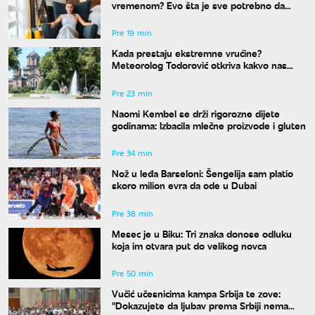
vremenom? Evo šta je sve potrebno da
spakujete
Pre 19 min
Kada prestaju ekstremne vrućine?
Meteorolog Todorović otkriva kakvo nas
vreme očekuje do kraja avgusta
Pre 23 min
Naomi Kembel se drži rigorozne dijete
godinama: Izbacila mlečne proizvode i gluten
Pre 34 min
Nož u leđa Barseloni: Šengelija sam platio
skoro milion evra da ode u Dubai
Pre 38 min
Mesec je u Biku: Tri znaka donose odluku
koja im otvara put do velikog novca
Pre 50 min
Vučić učesnicima kampa Srbija te zove:
"Dokazujete da ljubav prema Srbiji nema