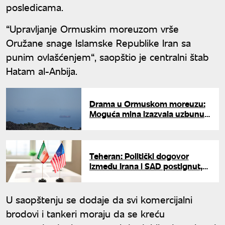
posledicama.
“Upravljanje Ormuskim moreuzom vrše
Oružane snage Islamske Republike Iran sa
punim ovlašćenjem“, saopštio je centralni štab
Hatam al-Anbija.
Drama u Ormuskom moreuzu:
Moguća mina izazvala uzbunu -
moreplovcima hitno
upozorenje
Teheran: Politički dogovor
između Irana i SAD postignut,
ali još nije finalizovan
U saopštenju se dodaje da svi komercijalni
brodovi i tankeri moraju da se kreću