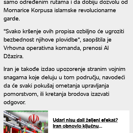
samo određenim rutama i da dobiju dozvolu od
Mornarice Korpusa islamske revolucionarne
garde.
“Svako kršenje ovih propisa ozbiljno će ugroziti
bezbednost njihove plovidbe“, saopštila je
Vrhovna operativna komanda, prenosi Al
Džazira.
Iran je takođe izdao upozorenje stranim vojnim
snagama koje deluju u tom području, navodeći
da će svaki pokušaj ometanja upravljanja
pomorstvom, ili kretanja brodova izazvati
odgovor.
Udari nisu dali željeni efekat?
Iran obnovio ključnu
infrastrukturu brže nego što se