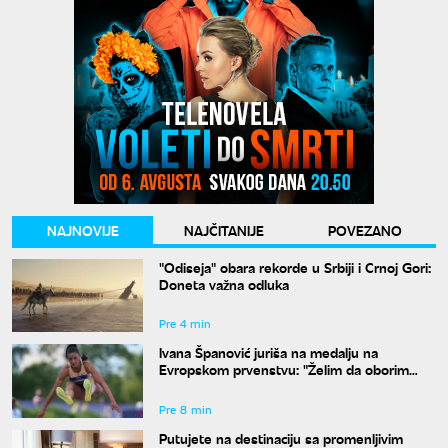
NAJNOVIJE
NAJČITANIJE
POVEZANO
"Odiseja" obara rekorde u Srbiji i Crnoj Gori:
Doneta važna odluka
Pre 4 min
Ivana Španović juriša na medalju na
Evropskom prvenstvu: "Želim da oborim
državni rekord"
Pre 8 min
Putujete na destinaciju sa promenljivim