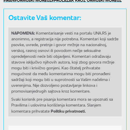
Ostavite Vaš komentar:
NAPOMENA:
Komentarisanje vesti na portalu UNA.RS je
anonimno, a registracija nije potrebna. Komentari koji sadrže
psovke, uvrede, pretnje i govor mržnje na nacionalnoj,
verskoj, rasnoj osnovi ili povodom nečije seksualne
opredeljenosti neće biti objavljeni. Komentari odražavaju
stavove isključivo njihovih autora, koji zbog govora mržnje
mogu biti i krivično gonjeni. Kao čitatelj prihvatate
mogućnost da među komentarima mogu biti pronađeni
sadržaji koji mogu biti u suprotnosti sa Vašim načelima i
uverenjima. Nije dozvoljeno postavljanje linkova i
promovisanjedrugih sajtova kroz komentare.
Svaki korisnik pre pisanja komentara mora se upoznati sa
Pravilima i uslovima korišćenja komentara. Slanjem
Politiku privatnosti.
komentara prihvatate