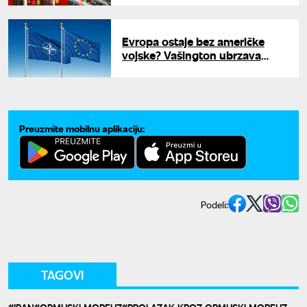
očekivalo
Evropa ostaje bez američke
vojske? Vašington ubrzava
povlačenje trupa iz NATO baza
Preuzmite mobilnu aplikaciju:
Podeli:
TAGOVI
IRAN
ORMUSKI MOREUZ
PROLAZAK KROZ ORMUSKI MOREUZ