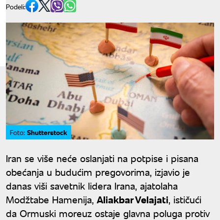
Podeli:
Shutterstock
Foto:
Iran se više neće oslanjati na potpise i pisana
obećanja u budućim pregovorima, izjavio je
danas viši savetnik lidera Irana, ajatolaha
Modžtabe Hamenija,
Aliakbar Velajati
, ističući
da Ormuski moreuz ostaje glavna poluga protiv