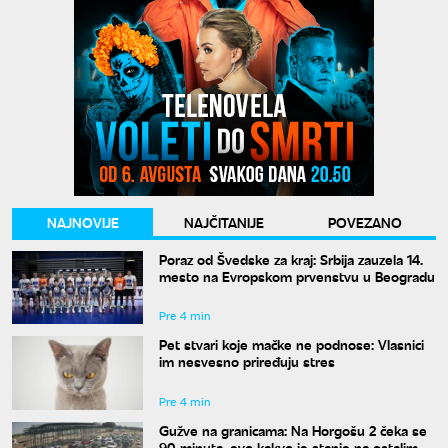
NAJNOVIJE
NAJČITANIJE
POVEZANO
Poraz od Švedske za kraj: Srbija zauzela 14.
mesto na Evropskom prvenstvu u Beogradu
Pre 4 min
Pet stvari koje mačke ne podnose: Vlasnici
im nesvesno priređuju stres
Pre 4 min
Gužve na granicama: Na Horgošu 2 čeka se
90 minuta, evo kakvo je stanje na ostalim