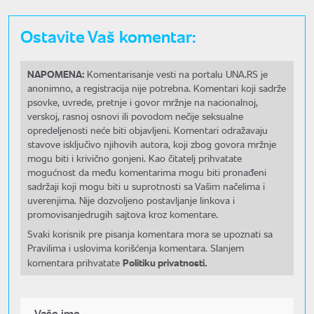
Ostavite Vaš komentar:
NAPOMENA:
Komentarisanje vesti na portalu UNA.RS je
anonimno, a registracija nije potrebna. Komentari koji sadrže
psovke, uvrede, pretnje i govor mržnje na nacionalnoj,
verskoj, rasnoj osnovi ili povodom nečije seksualne
opredeljenosti neće biti objavljeni. Komentari odražavaju
stavove isključivo njihovih autora, koji zbog govora mržnje
mogu biti i krivično gonjeni. Kao čitatelj prihvatate
mogućnost da među komentarima mogu biti pronađeni
sadržaji koji mogu biti u suprotnosti sa Vašim načelima i
uverenjima. Nije dozvoljeno postavljanje linkova i
promovisanjedrugih sajtova kroz komentare.
Svaki korisnik pre pisanja komentara mora se upoznati sa
Pravilima i uslovima korišćenja komentara. Slanjem
Politiku privatnosti.
komentara prihvatate