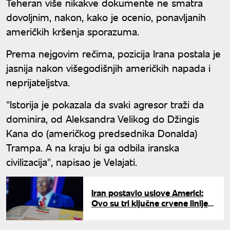
Teheran više nikakve dokumente ne smatra
dovoljnim, nakon, kako je ocenio, ponavljanih
američkih kršenja sporazuma.
Prema nejgovim rečima, pozicija Irana postala je
jasnija nakon višegodišnjih američkih napada i
neprijateljstva.
"Istorija je pokazala da svaki agresor traži da
dominira, od Aleksandra Velikog do Džingis
Kana do (američkog predsednika Donalda)
Trampa. A na kraju bi ga odbila iranska
civilizacija", napisao je Velajati.
Iran postavio uslove Americi:
Ovo su tri ključne crvene linije
oko kojih nema pregovora sa
Trampom