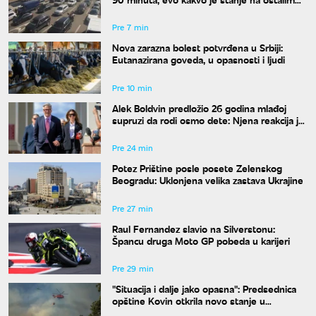
prelazima
Pre 7 min
Nova zarazna bolest potvrđena u Srbiji:
Eutanazirana goveda, u opasnosti i ljudi
Pre 10 min
Alek Boldvin predložio 26 godina mlađoj
supruzi da rodi osmo dete: Njena reakcija je
hit
Pre 24 min
Potez Prištine posle posete Zelenskog
Beogradu: Uklonjena velika zastava Ukrajine
Pre 27 min
Raul Fernandez slavio na Silverstonu:
Špancu druga Moto GP pobeda u karijeri
Pre 29 min
"Situacija i dalje jako opasna": Predsednica
opštine Kovin otkrila novo stanje u
Deliblatskoj peščari