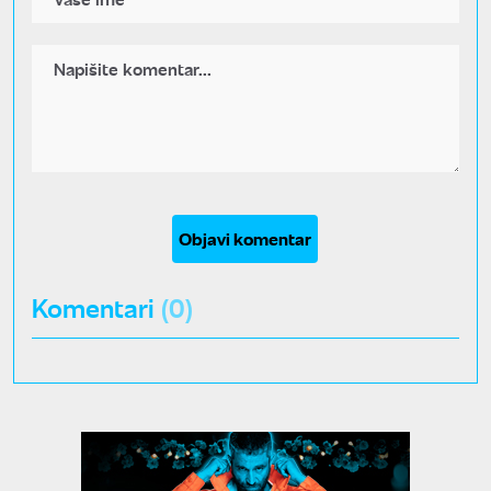
Objavi komentar
Komentari
(0)