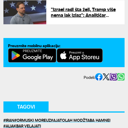
"Izrael radi šta želi, Tramp više
nema lak izlaz": Analitičar
Dautović za UNU o haosu koji
preti Bliskom istoku
Preuzmite mobilnu aplikaciju:
Podeli:
TAGOVI
IRAN
ORMUSKI MOREUZ
AJATOLAH MODŽTABA HAMNEI
ALIAKBAR VELAJATI