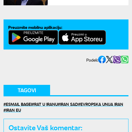
ostavkom vrhovnom vođi
Hamneiju
Preuzmite mobilnu aplikaciju:
Podeli:
TAGOVI
ESMAIL BAGEI
RAT U IRANU
IRAN SAD
EVROPSKA UNIJA IRAN
IRAN EU
Ostavite Vaš komentar: