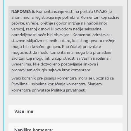
NAPOMENA:
Komentarisanje vesti na portalu UNA.RS je
anonimno, a registracija nije potrebna. Komentari koji sadrže
psovke, uvrede, pretnje i govor mržnje na nacionalnoj,
verskoj, rasnoj osnovi ili povodom nečije seksualne
opredeljenosti neće biti objavljeni. Komentari odražavaju
stavove isključivo njihovih autora, koji zbog govora mržnje
mogu biti i krivično gonjeni. Kao čitatelj prihvatate
mogućnost da među komentarima mogu biti pronađeni
sadržaji koji mogu biti u suprotnosti sa Vašim načelima i
uverenjima. Nije dozvoljeno postavljanje linkova i
promovisanjedrugih sajtova kroz komentare.
Svaki korisnik pre pisanja komentara mora se upoznati sa
Pravilima i uslovima korišćenja komentara. Slanjem
Politiku privatnosti.
komentara prihvatate