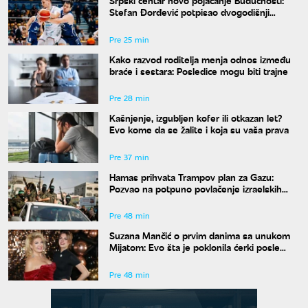
Srpski centar novo pojačanje Budućnosti:
Stefan Đorđević potpisao dvogodišnji
ugovor
Pre 25 min
Kako razvod roditelja menja odnos između
braće i sestara: Posledice mogu biti trajne
Pre 28 min
Kašnjenje, izgubljen kofer ili otkazan let?
Evo kome da se žalite i koja su vaša prava
Pre 37 min
Hamas prihvata Trampov plan za Gazu:
Pozvao na potpuno povlačenje izraelskih
snaga
Pre 48 min
Suzana Mančić o prvim danima sa unukom
Mijatom: Evo šta je poklonila ćerki posle
porođaja
Pre 48 min