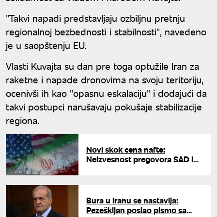
"Takvi napadi predstavljaju ozbiljnu pretnju
regionalnoj bezbednosti i stabilnosti", navedeno
je u saopštenju EU.
Vlasti Kuvajta su dan pre toga optužile Iran za
raketne i napade dronovima na svoju teritoriju,
ocenivši ih kao "opasnu eskalaciju" i dodajući da
takvi postupci narušavaju pokušaje stabilizacije
regiona.
Novi skok cena nafte:
Neizvesnost pregovora SAD i
Irana uzdrmala tržište
Bura u Iranu se nastavlja:
Pezeškijan poslao pismo sa