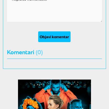
Objavi komentar
Komentari
(0)