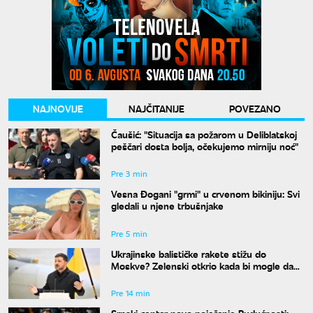
NAJNOVIJE
NAJČITANIJE
POVEZANO
Čaušić: "Situacija sa požarom u Deliblatskoj
peščari dosta bolja, očekujemo mirniju noć"
Pre 3 min
Vesna Đogani "grmi" u crvenom bikiniju: Svi
gledali u njene trbušnjake
Pre 5 min
Ukrajinske balističke rakete stižu do
Moskve? Zelenski otkrio kada bi mogle da
budu spremne
Pre 14 min