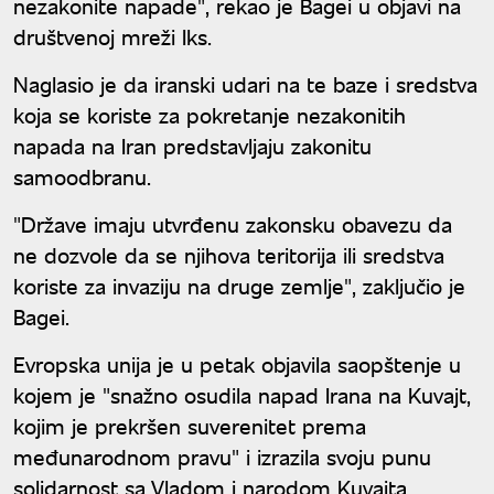
nezakonite napade", rekao je Bagei u objavi na
društvenoj mreži Iks.
Naglasio je da iranski udari na te baze i sredstva
koja se koriste za pokretanje nezakonitih
napada na Iran predstavljaju zakonitu
samoodbranu.
"Države imaju utvrđenu zakonsku obavezu da
ne dozvole da se njihova teritorija ili sredstva
koriste za invaziju na druge zemlje", zaključio je
Bagei.
Evropska unija je u petak objavila saopštenje u
kojem je "snažno osudila napad Irana na Kuvajt,
kojim je prekršen suverenitet prema
međunarodnom pravu" i izrazila svoju punu
solidarnost sa Vladom i narodom Kuvajta.