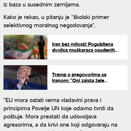
iz baza u susednim zemljama.
Kako je rekao, u pitanju je "školski primer
selektivnog moralnog negodovanja".
Iran bez milosti: Pogubljena
dvojica muškaraca osuđenih
zbog uloge u antivladinim
protestima
Tramp o pregovorima sa
Iranom: "Oni zaista žele
dogovor, sve će ispasti dobro
za SAD"
"EU mora ostati verna vladavini prava i
principima Povelje UN koje odavno tvrdi da
poštuje. Mora prestati da udovoljava
agresorima, a da krivi one koji odgovaraju na