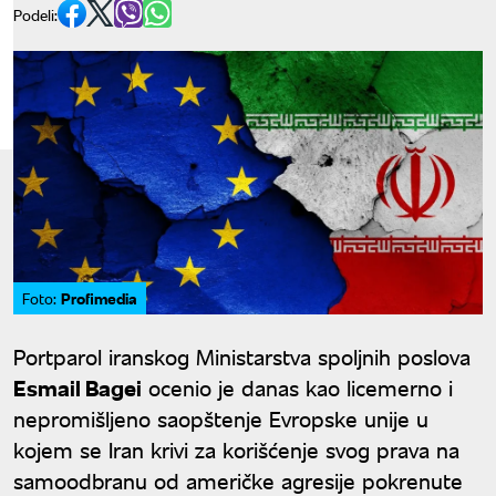
Podeli:
Profimedia
Foto:
Portparol iranskog Ministarstva spoljnih poslova
Esmail Bagei
ocenio je danas kao licemerno i
nepromišljeno saopštenje Evropske unije u
kojem se Iran krivi za korišćenje svog prava na
samoodbranu od američke agresije pokrenute