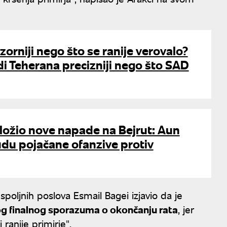
zorniji nego što se ranije verovalo?
i Teherana precizniji nego što SAD
ložio nove napade na Bejrut: Aun
du pojačane ofanzive protiv
spoljnih poslova Esmail Bagei izjavio da je
vog finalnog sporazuma o okončanju rata
, jer
 ranije primirje".