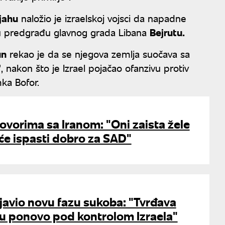
jahu
naložio je izraelskoj vojsci da napadne
u predgrađu glavnog grada Libana
Bejrutu.
un
rekao je da se njegova zemlja suočava sa
nakon što je Izrael pojačao ofanzivu protiv
ka Bofor.
vorima sa Iranom: "Oni zaista žele
će ispasti dobro za SAD"
javio novu fazu sukoba: "Tvrđava
nu ponovo pod kontrolom Izraela"