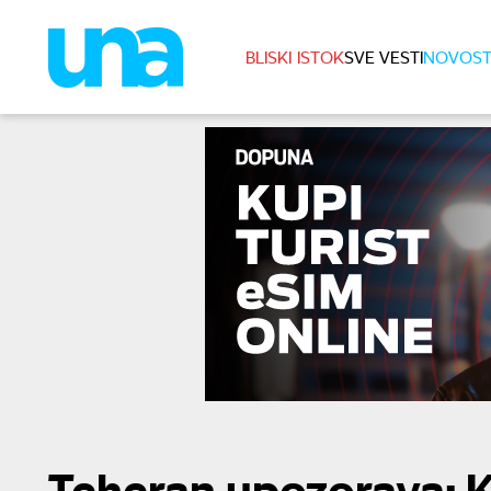
BLISKI ISTOK
SVE VESTI
NOVOST
Teheran upozorava: K