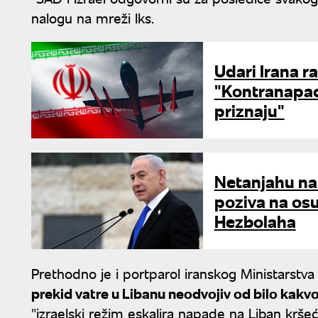
nalogu na mreži Iks.
Udari Irana ra
"Kontranapad
priznaju"
Netanjahu na
poziva na osu
Hezbolaha
Prethodno je i portparol iranskog Ministarstva 
prekid vatre u Libanu neodvojiv od bilo kak
"izraelski režim eskalira napade na Liban kršeći