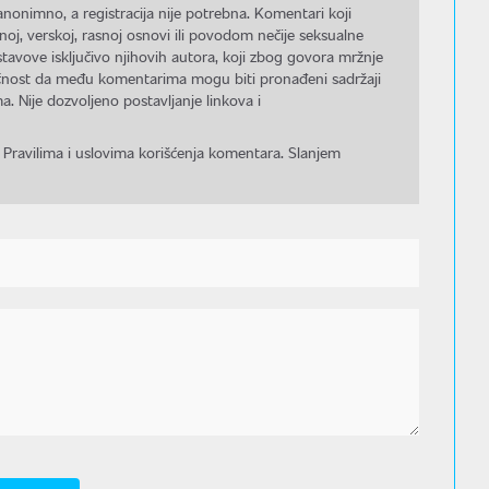
nonimno, a registracija nije potrebna. Komentari koji
noj, verskoj, rasnoj osnovi ili povodom nečije seksualne
stavove isključivo njihovih autora, koji zbog govora mržnje
gućnost da među komentarima mogu biti pronađeni sadržaji
a. Nije dozvoljeno postavljanje linkova i
 Pravilima i uslovima korišćenja komentara. Slanjem