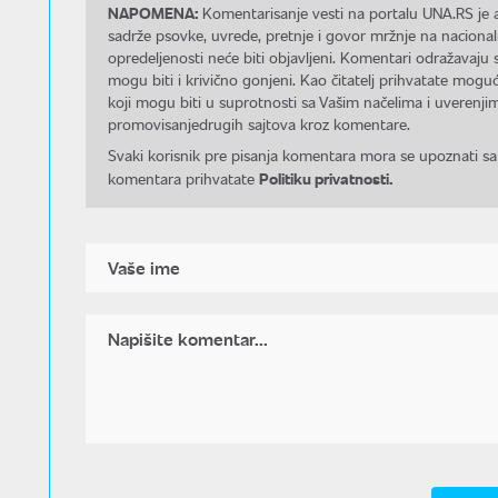
NAPOMENA:
Komentarisanje vesti na portalu UNA.RS je a
sadrže psovke, uvrede, pretnje i govor mržnje na nacional
opredeljenosti neće biti objavljeni. Komentari odražavaju 
mogu biti i krivično gonjeni. Kao čitatelj prihvatate mo
koji mogu biti u suprotnosti sa Vašim načelima i uverenjim
promovisanjedrugih sajtova kroz komentare.
Svaki korisnik pre pisanja komentara mora se upoznati sa
Politiku privatnosti.
komentara prihvatate