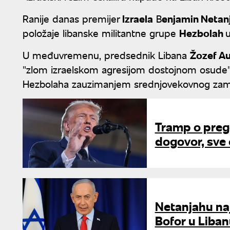
Ranije danas premijer
Izraela
B
enjamin Netan
položaje libanske militantne grupe
Hezbolah
U međuvremenu, predsednik Libana
Žozef A
"zlom izraelskom agresijom dostojnom osude", 
Hezbolaha zauzimanjem srednjovekovnog zam
Tramp o prego
dogovor, sve 
Netanjahu na
Bofor u Liba