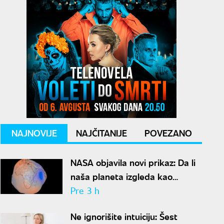
NAJNOVIJE
NAJČITANIJE
POVEZANO
NASA objavila novi prikaz: Da li
naša planeta izgleda kao
krompir ili kao plavi kliker?
Pre 3 h
Ne ignorišite intuiciju: Šest