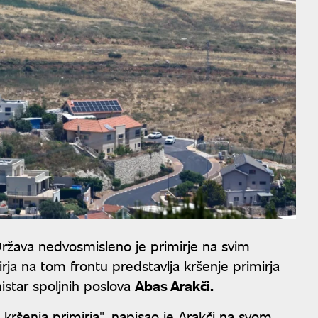
 Država nedvosmisleno je primirje na svim
irja na tom frontu predstavlja kršenje primirja
nistar spoljnih poslova
Abas Arakči.
 kršenja primirja", napisao je Arakči na svom