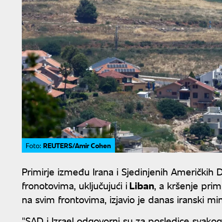
REUTERS/Amir Cohen
Foto:
Primirje između Irana i Sjedinjenih Američkih
fronotovima, uključujući i
Liban
, a kršenje prim
na svim frontovima, izjavio je danas iranski mi
"SAD i Izrael odgovorni su za posledice svakog