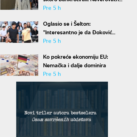
ispovest Meta Dejmona o paklu
Pre 5 h
kroz koji je prošao
Oglasio se i Šelton:
"Interesantno je da Đoković
predlaže skraćenje mečeva..."
Pre 5 h
Ko pokreće ekonomiju EU:
Nemačka i dalje dominira
Pre 5 h