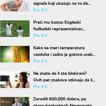
signala koji ukazuju na to da
partner krije aferu
Pre 4 h
Preti mu kazna: Engleski
fudbalski reprezentativac
optužen za napad u noćnom
Pre 4 h
klubu
Kako se meri temperatura
vazduha i zašto je gotovo uvek
niža od one koju pokazuju naši
Pre 4 h
termometri
Ne znate da li ste blokirani?
Ovih pet znakova otkivaju da li
se nalazite na nečijoj "crnoj listi"
Pre 4 h
Zaradili 600.000 dolara, pa
skoro bankrotirali: Neverovatna