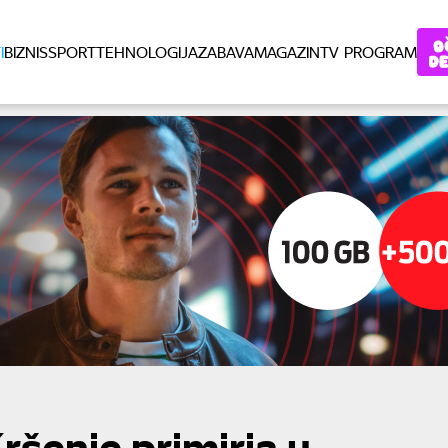
I
BIZNIS
SPORT
TEHNOLOGIJA
ZABAVA
MAGAZIN
TV PROGRAM
ršenje primirja u