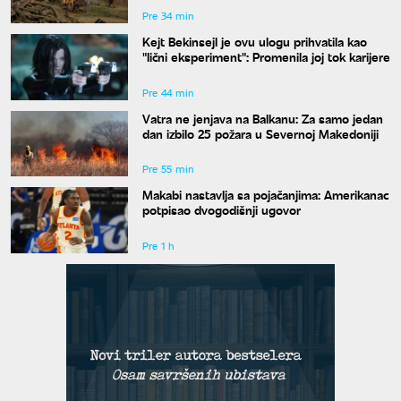
Pre 34 min
Kejt Bekinsejl je ovu ulogu prihvatila kao
"lični eksperiment": Promenila joj tok karijere
Pre 44 min
Vatra ne jenjava na Balkanu: Za samo jedan
dan izbilo 25 požara u Severnoj Makedoniji
Pre 55 min
Makabi nastavlja sa pojačanjima: Amerikanac
potpisao dvogodišnji ugovor
Pre 1 h