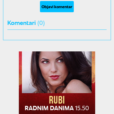
Objavi komentar
Komentari
(0)