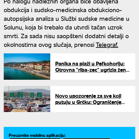
Po nalogu nadležnih organa biće obavljena
obdukciјa i sudsko-medicinska obdukciono-
autopsiјska analiza u Službi sudske medicine u
Solunu, koјa bi trebalo da utvrdi tačan uzrok
smrti. Za sada nisu saopšteni dodatni detalji o
okolnostima ovog slučaјa, prenosi
Telegraf.
Panika na plaži u Pefkohoriju:
Otrovna "riba-zec" ugrizla ženu
u plićaku, zgrabila je za nogu i
nije htela da pusti
Novo upozorenje za sve koji
putuju u Grčku: Ograničenje
smanjeno na 30 km/h, a zbog
ove sitnice platićete kaznu već
na granici
Preuzmite mobilnu aplikaciju: