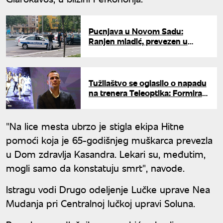
Pucnjava u Novom Sadu:
Ranjen mladić, prevezen u
Klinički centar Vojvodine
Tužilaštvo se oglasilo o napadu
na trenera Teleoptika: Formiran
predmet zbog prebijanja Marka
Jovanovića
"Na lice mesta ubrzo јe stigla ekipa Hitne
pomoći koјa јe 65-godišnjeg muškarca prevezla
u Dom zdravlja Kasandra. Lekari su, međutim,
mogli samo da konstatuјu smrt", navode.
Istragu vodi Drugo odeljenje Lučke uprave Nea
Mudanja pri Centralnoј lučkoј upravi Soluna.