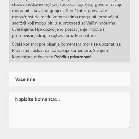
stavove isključivo njihovih autora, koji zbog govora mržnje
mogu biti i krivično gonjeni. Kao čitatelj prihvatate
mogućnost da među komentarima mogu biti pronađeni
sadržaji koji mogu biti u suprotnosti sa Vašim načelima i
uverenjima. Nije dozvoljeno postavljanje linkova i
promovisanjedrugih sajtova kroz komentare.
Svaki korisnik pre pisanja komentara mora se upoznati sa
Pravilima i uslovima korišćenja komentara. Slanjem
Politiku privatnosti.
komentara prihvatate